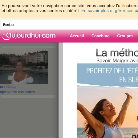
En poursuivant votre navigation sur ce site, vous acceptez l'utilisati
et offres adaptés à vos centres d'intérêt.
En savoir plus et gérer ces 
Bonjour !
Accueil
Coaching
Groupes
Accueil
>
espaces
>
bisafred
> De retour
Blog de bisafre
aide blog
De retour parmis 
profil
blog
ajouter de vos amies
publié le 16/09/2010 à 10:30
COUCOU A T
Tout d'abord un grand merci à toutes les
nouvelles et mon laiss
En effet, je ne fessait plus de blog mais 