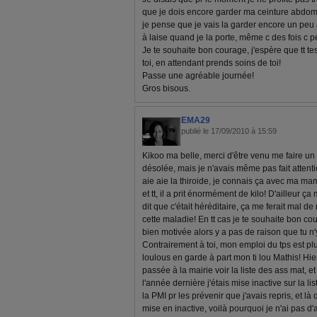
que je dois encore garder ma ceinture abdomi
je pense que je vais la garder encore un peu
à laise quand je la porte, même c des fois c p
Je te souhaite bon courage, j'espère que tt te
toi, en attendant prends soins de toi!
Passe une agréable journée!
Gros bisous.
EMA29
publié le 17/09/2010 à 15:59
Kikoo ma belle, merci d'être venu me faire un 
désolée, mais je n'avais même pas fait attenti
aie aie la thiroide, je connais ça avec ma mam
et tt, il a prit énormément de kilo! D'ailleur ç
dit que c'était héréditaire, ça me ferait mal d
cette maladie! En tt cas je te souhaite bon cou
bien motivée alors y a pas de raison que tu n'
Contrairement à toi, mon emploi du tps est p
loulous en garde à part mon ti lou Mathis! Hier
passée à la mairie voir la liste des ass mat, 
l'année dernière j'étais mise inactive sur la l
la PMI pr les prévenir que j'avais repris, et là qu
mise en inactive, voilà pourquoi je n'ai pas d'