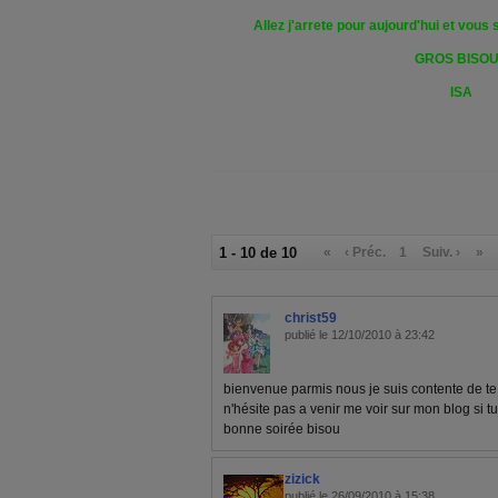
Allez j'arrete pour aujourd'hui et vous
GROS BISO
ISA
1 - 10 de 10
«
‹ Préc.
1
Suiv. ›
»
christ59
publié le 12/10/2010 à 23:42
bienvenue parmis nous je suis contente de t
n'hésite pas a venir me voir sur mon blog si t
bonne soirée bisou
zizick
publié le 26/09/2010 à 15:38