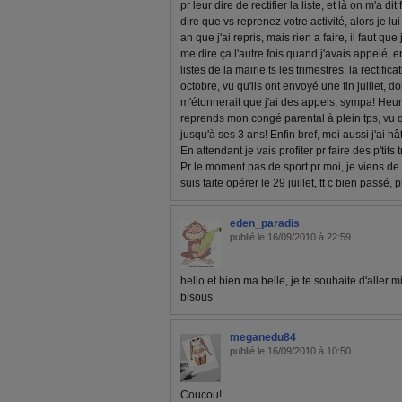
pr leur dire de rectifier la liste, et là on m'a di
dire que vs reprenez votre activité, alors je lu
an que j'ai repris, mais rien a faire, il faut que
me dire ça l'autre fois quand j'avais appelé, 
listes de la mairie ts les trimestres, la rectific
octobre, vu qu'ils ont envoyé une fin juillet, do
m'étonnerait que j'ai des appels, sympa! He
reprends mon congé parental à plein tps, vu q
jusqu'à ses 3 ans! Enfin bref, moi aussi j'ai h
En attendant je vais profiter pr faire des p'tit
Pr le moment pas de sport pr moi, je viens de
suis faite opérer le 29 juillet, tt c bien passé,
eden_paradis
publié le 16/09/2010 à 22:59
hello et bien ma belle, je te souhaite d'aller 
bisous
meganedu84
publié le 16/09/2010 à 10:50
Coucou!