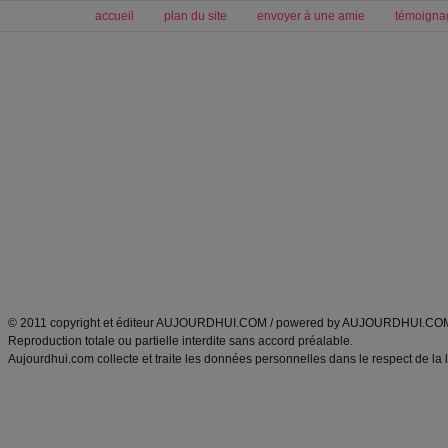
accueil
plan du site
envoyer à une amie
témoigna
Forum minceur
Forum cuisine
Commencer un régime
boissons, vins et cocktails
Alimentation équilibrée et nutrition
astuces et bons plans
Minceur
Recette cuisine
exercices physiques
recette facile
produits minceur
Recette poulet
Tags
:
ventre plat
|
maigrir des fesses
|
abdominaux
|
régime américain
|
régime mayo
|
Découvrez aussi
:
exercices abdominaux
|
recette wok
|
ANXA Partenaires
:
Recette
de cuisine |
Recette cuisine
|
© 2011 copyright et éditeur AUJOURDHUI.COM / powered by AUJOURDHUI.CO
Reproduction totale ou partielle interdite sans accord préalable.
Aujourdhui.com collecte et traite les données personnelles dans le respect de la 