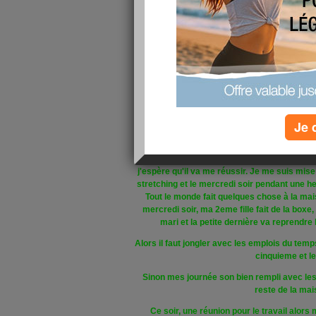
Pourqoui cette absence.
J'ai eu une probl
énorme fatigue et une bonne prise de poids c
j'avais perdu. Le médecin ma changé mon tra
nouveau bilan dans 2 mois mais avant je vai
ma trouvé un granulome au petit doigt au niv
quoi qu'il arrive avec l'opération il risque de
maximun
. Et pour couronner le tous, je me 
cheville droite qui me joue des tours encor
osthéo pour qu'il me la re
Je 
J'ai également fait des séance de sophrologi
Maintenant, je me suis reprise en main. J
j'espère qu'il va me réussir. Je me suis mise u
stretching et le mercredi soir pendant une 
Tout le monde fait quelques chose à la mai
mercredi soir, ma 2eme fille fait de la boxe,
mari et la petite dernière va reprendre 
Alors il faut jongler avec les emplois du temps
cinquieme et le
Sinon mes journée son bien rempli avec les 
reste de la mai
Ce soir, une réunion pour le travail alors 