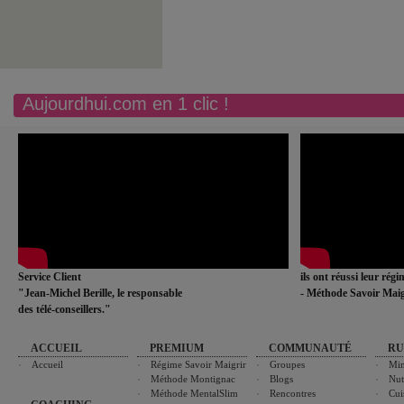
Aujourdhui.com en 1 clic !
Service Client
ils ont réussi leur rég
"Jean-Michel Berille, le responsable
- Méthode Savoir Maig
des télé-conseillers."
ACCUEIL
PREMIUM
COMMUNAUTÉ
RU
Accueil
Régime Savoir Maigrir
Groupes
Min
Méthode Montignac
Blogs
Nut
Méthode MentalSlim
Rencontres
Cui