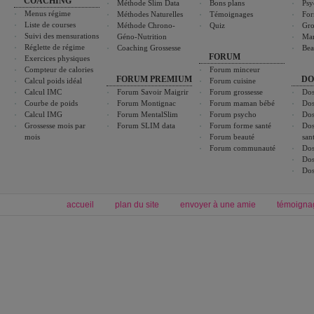
COACHING
Méthode Slim Data
Bons plans
Psy
Menus régime
Méthodes Naturelles
Témoignages
For
Liste de courses
Méthode Chrono-
Quiz
Gro
Suivi des mensurations
Géno-Nutrition
Ma
Réglette de régime
Coaching Grossesse
Bea
FORUM
Exercices physiques
Compteur de calories
Forum minceur
FORUM PREMIUM
DO
Calcul poids idéal
Forum cuisine
Calcul IMC
Forum Savoir Maigrir
Forum grossesse
Dos
Courbe de poids
Forum Montignac
Forum maman bébé
Dos
Calcul IMG
Forum MentalSlim
Forum psycho
Dos
Grossesse mois par
Forum SLIM data
Forum forme santé
Dos
mois
Forum beauté
san
Forum communauté
Dos
Dos
Dos
accueil
plan du site
envoyer à une amie
témoigna
Forum minceur
Forum cuisine
Commencer un régime
boissons, vins et cocktails
Alimentation équilibrée et nutrition
astuces et bons plans
Minceur
Recette cuisine
exercices physiques
recette facile