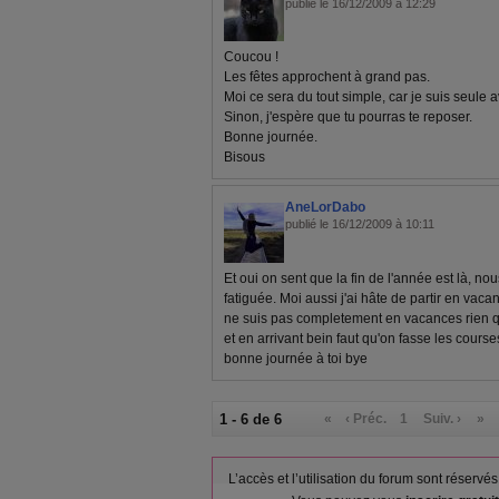
publié le 16/12/2009 à 12:29
Coucou !
Les fêtes approchent à grand pas.
Moi ce sera du tout simple, car je suis seule av
Sinon, j'espère que tu pourras te reposer.
Bonne journée.
Bisous
AneLorDabo
publié le 16/12/2009 à 10:11
Et oui on sent que la fin de l'année est là, 
fatiguée. Moi aussi j'ai hâte de partir en va
ne suis pas completement en vacances rien que
et en arrivant bein faut qu'on fasse les courses
bonne journée à toi bye
1 - 6 de 6
«
‹ Préc.
1
Suiv. ›
»
L’accès et l’utilisation du forum sont réser