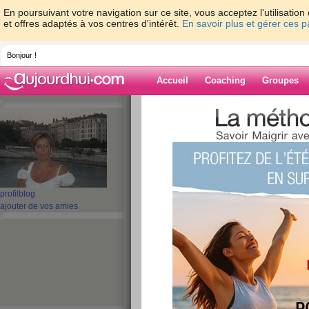
En poursuivant votre navigation sur ce site, vous acceptez l'utilisati
et offres adaptés à vos centres d'intérêt.
En savoir plus et gérer ces 
Bonjour !
Accueil
Coaching
Groupes
Accueil
>
espaces
>
bisafred
> BIENTOT 
Blog de bisafre
aide blog
BIENTOT EN VACA
profil
blog
ajouter de vos amies
publié le 16/12/2009 à 09:04
Plus que 3 jours et après une 
J'en ai bien besoin car je commence à être trè
au dos alors pas toujours faci
La semaine dernière comme vous le savez c'