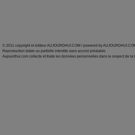
produits minceur
Recette poulet
Tags
:
ventre plat
|
maigrir des fesses
|
abdominaux
|
régime américain
|
régime mayo
|
Découvrez aussi
:
exercices abdominaux
|
recette wok
|
ANXA Partenaires
:
Recette
de cuisine |
Recette cuisine
|
© 2011 copyright et éditeur AUJOURDHUI.COM / powered by AUJOURDHUI.CO
Reproduction totale ou partielle interdite sans accord préalable.
Aujourdhui.com collecte et traite les données personnelles dans le respect de la 