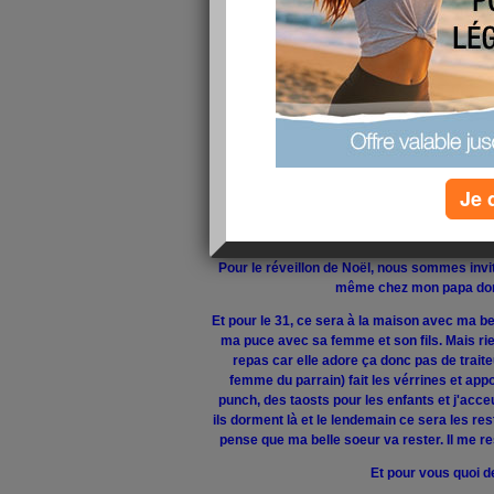
et mes enfants m'ont préparé une fondu savo
je me suis régalée. En plus de mes cadeaux qu
un autre livre, une poire en perle(elle pre
s'assoit dessus, je sais pas vraiment le no
Aujourd'hui, j'ai mes petits loulous en gar
enfants sont actuellement très fatignés et "p
finis pas trop tard, j'irai faire quelques cou
alors je verrai si je ne suis 
Je 
Et vous en êtes ou des achats de Noel, moi il
mon mari et ceux de mon mari. Il faut aussi 
nièce et mon papa et après 
Pour le réveillon de Noël, nous sommes invit
même chez mon papa donc
Et pour le 31, ce sera à la maison avec ma bel
ma puce avec sa femme et son fils. Mais rie
repas car elle adore ça donc pas de trai
femme du parrain) fait les vérrines et appor
punch, des taosts pour les enfants et j'acce
ils dorment là et le lendemain ce sera les rest
pense que ma belle soeur va rester. Il me re
Et pour vous quoi d