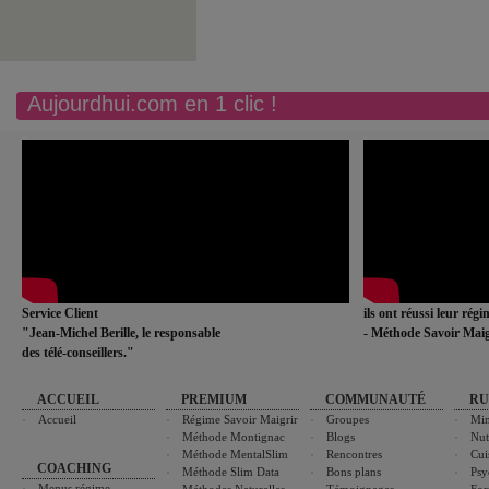
Aujourdhui.com en 1 clic !
Service Client
ils ont réussi leur rég
"Jean-Michel Berille, le responsable
- Méthode Savoir Maig
des télé-conseillers."
ACCUEIL
PREMIUM
COMMUNAUTÉ
RU
Accueil
Régime Savoir Maigrir
Groupes
Min
Méthode Montignac
Blogs
Nut
Méthode MentalSlim
Rencontres
Cui
COACHING
Méthode Slim Data
Bons plans
Psy
Menus régime