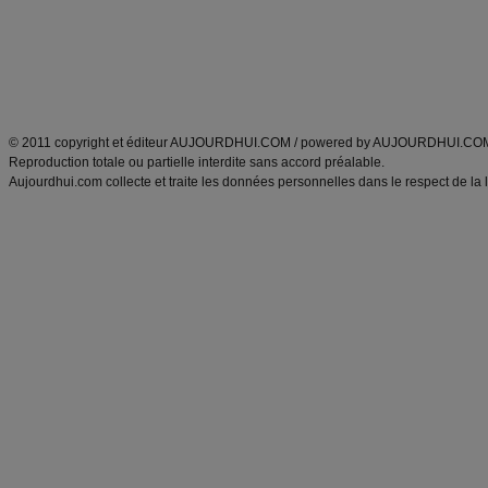
Tags
:
ventre plat
|
maigrir des fesses
|
abdominaux
|
régime américain
|
régime mayo
|
Découvrez aussi
:
exercices abdominaux
|
recette wok
|
ANXA Partenaires
:
Recette
de cuisine |
Recette cuisine
|
© 2011 copyright et éditeur AUJOURDHUI.COM / powered by AUJOURDHUI.CO
Reproduction totale ou partielle interdite sans accord préalable.
Aujourdhui.com collecte et traite les données personnelles dans le respect de la 