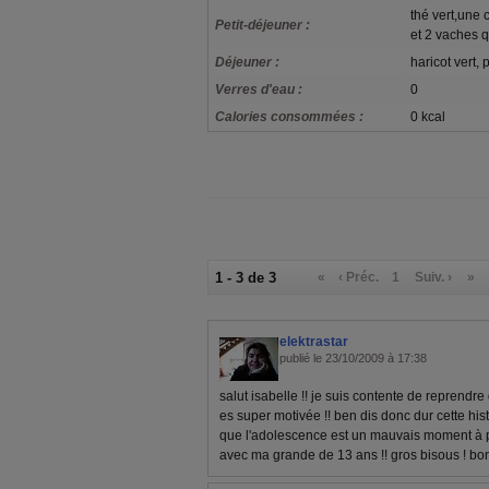
thé vert,une
Petit-déjeuner :
et 2 vaches q
Déjeuner :
haricot vert,
Verres d'eau :
0
Calories consommées :
0 kcal
1 - 3 de 3
«
‹ Préc.
1
Suiv. ›
»
elektrastar
publié le 23/10/2009 à 17:38
salut isabelle !! je suis contente de reprendre
es super motivée !! ben dis donc dur cette histo
que l'adolescence est un mauvais moment à p
avec ma grande de 13 ans !! gros bisous ! bo