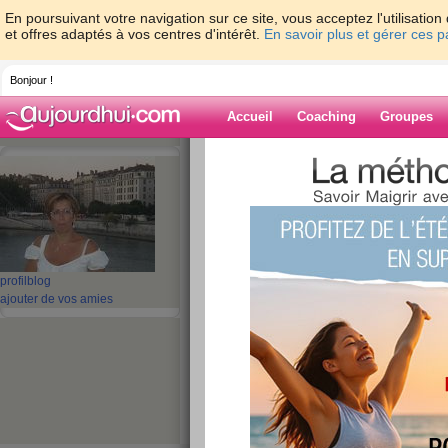
En poursuivant votre navigation sur ce site, vous acceptez l'utilisati
et offres adaptés à vos centres d'intérêt.
En savoir plus et gérer ces 
Bonjour !
Accueil
Coaching
Groupes
Accueil
>
espaces
>
bisafred
> 2eme SE
JOUR...
Blog de bisafre
aide blog
profil
blog
2eme SEMAINE D
ajouter de vos amies
5eme JOUR...
publié le 23/10/2009 à 10:58
Bientôt en week 
Enfin, dernier jour de la semaine et j'en ai bi