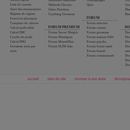
Méthodes Naturelles
Témoignages
For
Liste de courses
Méthode Chrono-
Quiz
Gro
Suivi des mensurations
Géno-Nutrition
Ma
Réglette de régime
Coaching Grossesse
Bea
FORUM
Exercices physiques
Compteur de calories
Forum minceur
FORUM PREMIUM
DO
Calcul poids idéal
Forum cuisine
Calcul IMC
Forum Savoir Maigrir
Forum grossesse
Dos
Courbe de poids
Forum Montignac
Forum maman bébé
Dos
Calcul IMG
Forum MentalSlim
Forum psycho
Dos
Grossesse mois par
Forum SLIM data
Forum forme santé
Dos
mois
Forum beauté
san
Forum communauté
Dos
Dos
Dos
accueil
plan du site
envoyer à une amie
témoigna
Forum minceur
Forum cuisine
Commencer un régime
boissons, vins et cocktails
Alimentation équilibrée et nutrition
astuces et bons plans
Minceur
Recette cuisine
exercices physiques
recette facile
produits minceur
Recette poulet