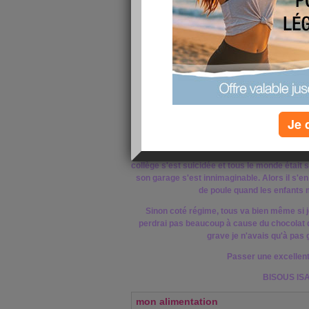
que je garde, sont déchainés et n'arrêtent pa
pas de hurler pour la sieste alors je suis ob
salle à mangé pour qu'elle 
Aujourd'hui, j'ai décider de pas faire gran
repas et me reposer pendant la sieste si il
Hier soir, mon mari a été voir les professeu
bonne suprise. Dans certaines matieres elle f
sinon elle travaille bien et est calme d'en le
intermédiaire est bon, elle a 12 de moyenn
Je 
notes alors rien à
Et on vient d'apprendre qu'une jeune fille d
collège s'est suicidée et tous le monde était 
son garage s'est innimaginable. Alors il s'e
de poule quand les enfants 
Sinon coté régime, tous va bien même si j
perdrai pas beaucoup à cause du chocolat q
grave je n'avais qu'à pas g
Passer une excellent
BISOUS IS
mon alimentation