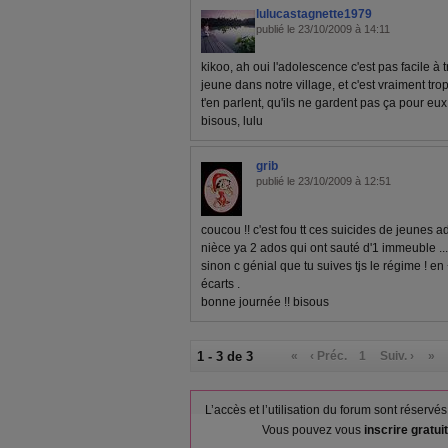
lulucastagnette1979
publié le 23/10/2009 à 14:11
kikoo, ah oui l'adolescence c'est pas facile à 
jeune dans notre village, et c'est vraiment trop
t'en parlent, qu'ils ne gardent pas ça pour eux
bisous, lulu
grib
publié le 23/10/2009 à 12:51
coucou !! c'est fou tt ces suicides de jeunes a
nièce ya 2 ados qui ont sauté d'1 immeuble ...
sinon c génial que tu suives tjs le régime ! en
écarts .
bonne journée !! bisous
1 - 3 de 3
«
‹ Préc.
1
Suiv. ›
»
L’accès et l’utilisation du forum sont réser
Vous pouvez vous
inscrire gratu