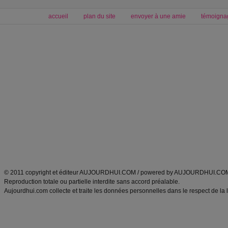
accueil
plan du site
envoyer à une amie
témoigna
Forum minceur
Forum cuisine
Commencer un régime
boissons, vins et cocktails
Alimentation équilibrée et nutrition
astuces et bons plans
Minceur
Recette cuisine
exercices physiques
recette facile
produits minceur
Recette poulet
Tags
:
ventre plat
|
maigrir des fesses
|
abdominaux
|
régime américain
|
régime mayo
|
Découvrez aussi
:
exercices abdominaux
|
recette wok
|
ANXA Partenaires
:
Recette
de cuisine |
Recette cuisine
|
© 2011 copyright et éditeur AUJOURDHUI.COM / powered by AUJOURDHUI.CO
Reproduction totale ou partielle interdite sans accord préalable.
Aujourdhui.com collecte et traite les données personnelles dans le respect de la 