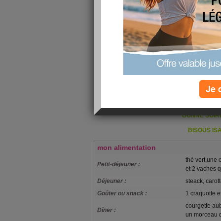
Alors pour moi très bien. Après le petit déjeun
papa avant qu'il aille chez mon oncle chez qui 
nous sommes partis avec mon mari pour fair
et nous avons courr
De retour à la maison, préparation du repas
nous sommes tous partis avec les enfants fa
les enfants ont ramassé des noix. De retou
direction le garage pour trouver les bottes
papa est passé à nouveau nous faire coucou 
Je 
Bonne journée avec le soleil même si,il fessa
BONNE SOIR
BISOUS IS
mon alimentation
thé vert,une
Petit-déjeuner :
et 2 vaches q
Déjeuner :
steack, caro
Goûter ou snack :
1 craquotte 
courgette au
Dîner :
un morceau 