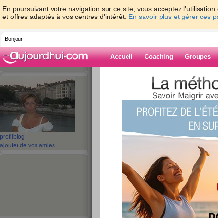
En poursuivant votre navigation sur ce site, vous acceptez l'utilisati
et offres adaptés à vos centres d'intérêt.
En savoir plus et gérer ces 
Bonjour !
Accueil
Coaching
Groupes
Accueil
>
espaces
>
bisafred
> 7emeJOU
EN FAMILLE.............
Blog de bisafre
aide blog
profil
blog
7emeJOUR DE BO
ajouter de vos amies
DIMANCHE EN FAMILL
publié le 18/10/2009 à 20:47
Bonsoir
Alors votre journée c'es