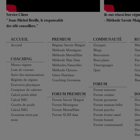
Service Client
ils ont réussi leur rég
"Jean-Michel Berille, le responsable
- Méthode Savoir Maig
des télé-conseillers."
ACCUEIL
PREMIUM
COMMUNAUTÉ
RU
Accueil
Régime Savoir Maigrir
Groupes
Min
Méthode Montignac
Blogs
Nut
Méthode MentalSlim
Rencontres
Cui
COACHING
Méthode Slim Data
Bons plans
Psy
Menus régime
Méthodes Naturelles
Témoignages
For
Liste de courses
Méthode Chrono-
Quiz
Gro
Suivi des mensurations
Géno-Nutrition
Ma
Réglette de régime
Coaching Grossesse
Bea
FORUM
Exercices physiques
Compteur de calories
Forum minceur
FORUM PREMIUM
DO
Calcul poids idéal
Forum cuisine
Calcul IMC
Forum Savoir Maigrir
Forum grossesse
Dos
Courbe de poids
Forum Montignac
Forum maman bébé
Dos
Calcul IMG
Forum MentalSlim
Forum psycho
Dos
Grossesse mois par
Forum SLIM data
Forum forme santé
Dos
mois
Forum beauté
san
Forum communauté
Dos
Dos
Dos