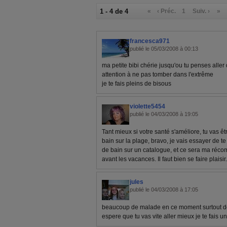
1 - 4 de 4
«
‹ Préc.
1
Suiv. ›
»
francesca971
publié le 05/03/2008 à 00:13
ma petite bibi chérie jusqu'ou tu penses aller d
attention à ne pas tomber dans l'extrême
je te fais pleins de bisous
violette5454
publié le 04/03/2008 à 19:05
Tant mieux si votre santé s'améliore, tu vas êt
bain sur la plage, bravo, je vais essayer de te 
de bain sur un catalogue, et ce sera ma récom
avant les vacances. Il faut bien se faire plais
jules
publié le 04/03/2008 à 17:05
beaucoup de malade en ce moment surtout des 
espere que tu vas vite aller mieux je te fais u