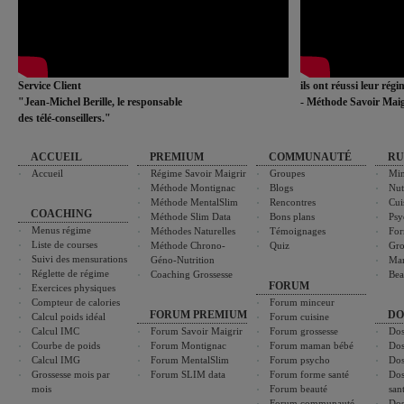
Service Client
ils ont réussi leur rég
"Jean-Michel Berille, le responsable
- Méthode Savoir Maig
des télé-conseillers."
ACCUEIL
PREMIUM
COMMUNAUTÉ
RU
Accueil
Régime Savoir Maigrir
Groupes
Min
Méthode Montignac
Blogs
Nut
Méthode MentalSlim
Rencontres
Cui
COACHING
Méthode Slim Data
Bons plans
Psy
Menus régime
Méthodes Naturelles
Témoignages
For
Liste de courses
Méthode Chrono-
Quiz
Gro
Suivi des mensurations
Géno-Nutrition
Ma
Réglette de régime
Coaching Grossesse
Bea
FORUM
Exercices physiques
Compteur de calories
Forum minceur
FORUM PREMIUM
DO
Calcul poids idéal
Forum cuisine
Calcul IMC
Forum Savoir Maigrir
Forum grossesse
Dos
Courbe de poids
Forum Montignac
Forum maman bébé
Dos
Calcul IMG
Forum MentalSlim
Forum psycho
Dos
Grossesse mois par
Forum SLIM data
Forum forme santé
Dos
mois
Forum beauté
san
Forum communauté
Dos