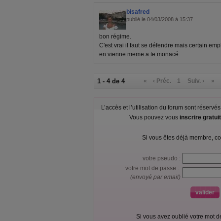
bisafred
publié le 04/03/2008 à 15:37
bon régime.
C'est vrai il faut se défendre mais certain empl
en vienne meme a te monacé
1 - 4 de 4
«
‹ Préc.
1
Suiv. ›
»
L’accès et l’utilisation du forum sont réser
Vous pouvez vous
inscrire gratu
Si vous êtes déjà membre, co
votre pseudo :
votre mot de passe :
(envoyé par email)
Si vous avez oublié votre mot 