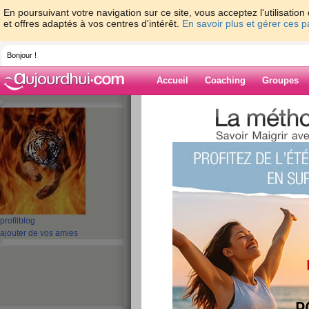
En poursuivant votre navigation sur ce site, vous acceptez l'utilisati
et offres adaptés à vos centres d'intérêt.
En savoir plus et gérer ces 
Bonjour !
Accueil
Coaching
Groupes
Accueil
>
espaces
>
bibi971
> mardi tran
Blog de bibi971
aide blog
mardi tranquille
publié le 04/03/2008 à 14:27
profil
blog
ajouter de vos amies