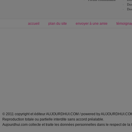
Dos
Dos
accueil
plan du site
envoyer à une amie
témoigna
Forum minceur
Forum cuisine
Commencer un régime
boissons, vins et cocktails
Alimentation équilibrée et nutrition
astuces et bons plans
Minceur
Recette cuisine
exercices physiques
recette facile
produits minceur
Recette poulet
Tags
:
ventre plat
|
maigrir des fesses
|
abdominaux
|
régime américain
|
régime mayo
|
Découvrez aussi
:
exercices abdominaux
|
recette wok
|
ANXA Partenaires
:
Recette
de cuisine |
Recette cuisine
|
© 2011 copyright et éditeur AUJOURDHUI.COM / powered by AUJOURDHUI.CO
Reproduction totale ou partielle interdite sans accord préalable.
Aujourdhui.com collecte et traite les données personnelles dans le respect de la 