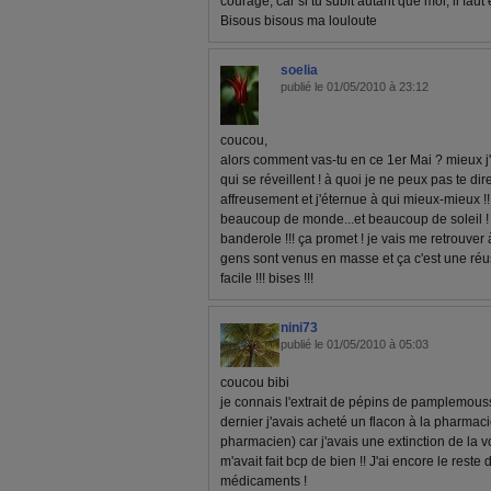
courage, car si tu subit autant que moi, il faut ê
Bisous bisous ma louloute
soelia
publié le 01/05/2010 à 23:12
coucou,
alors comment vas-tu en ce 1er Mai ? mieux j'e
qui se réveillent ! à quoi je ne peux pas te d
affreusement et j'éternue à qui mieux-mieux !!! 
beaucoup de monde...et beaucoup de soleil ! j
banderole !!! ça promet ! je vais me retrouver 
gens sont venus en masse et ça c'est une réus
facile !!! bises !!!
nini73
publié le 01/05/2010 à 05:03
coucou bibi
je connais l'extrait de pépins de pamplemou
dernier j'avais acheté un flacon à la pharmaci
pharmacien) car j'avais une extinction de la voi
m'avait fait bcp de bien !! J'ai encore le rest
médicaments !