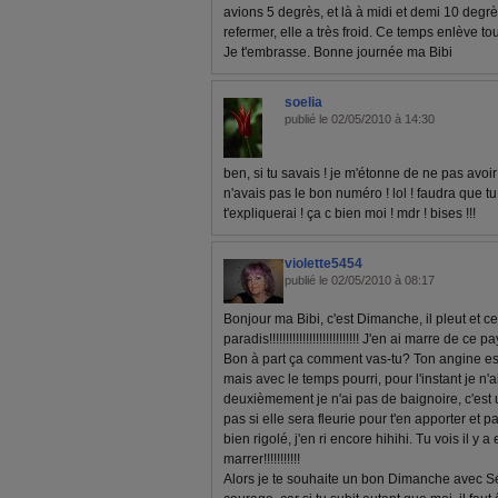
avions 5 degrès, et là à midi et demi 10 degrè
refermer, elle a très froid. Ce temps enlève to
Je t'embrasse. Bonne journée ma Bibi
soelia
publié le 02/05/2010 à 14:30
ben, si tu savais ! je m'étonne de ne pas avoir
n'avais pas le bon numéro ! lol ! faudra que t
t'expliquerai ! ça c bien moi ! mdr ! bises !!!
violette5454
publié le 02/05/2010 à 08:17
Bonjour ma Bibi, c'est Dimanche, il pleut et ce m
paradis!!!!!!!!!!!!!!!!!!!!!!!!!!! J'en ai marre de ce pay
Bon à part ça comment vas-tu? Ton angine est
mais avec le temps pourri, pour l'instant je n'
deuxièmement je n'ai pas de baignoire, c'es
pas si elle sera fleurie pour t'en apporter et pa
bien rigolé, j'en ri encore hihihi. Tu vois il y
marrer!!!!!!!!!!!
Alors je te souhaite un bon Dimanche avec S