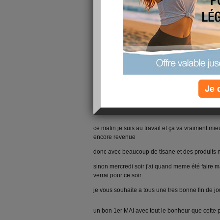
pamplemousse
qui connait ???????????????????????????
et bien c'est un antibiotique naturel qui n'a pas
donc depui mercredi soir je bois de l'extrait 
mais je ne savais pas qu'il ne fallait pas le met
n'est que hier a midi que jai commencé à le boi
ambiante
Je 
donc je vais un peu mieux hier j'étais vraiment
toute la journée
ce matin je suis au travail et ça va vraiment mieu
encore revenue
donc avec beaucoup de tisane et des produits na
sinon mercredi soir j'ai quand meme été faire 
verrai pour ce soir
je vous souhaite a tous une tres bonne fin de j
un bon 1er MAI avec tout le bonheur que cette p