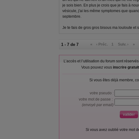
je sois bien. En plus je crois que je fais à n
vésicule, j'ai les même symptomes que quand j
septembre.
Je te fais de gros gros bisous ma louloute et s
1 - 7 de 7
«
‹ Préc.
1
Suiv. ›
»
L’accès et l’utilisation du forum sont réser
Vous pouvez vous
inscrire gratu
Si vous êtes déjà membre, co
votre pseudo :
votre mot de passe :
(envoyé par email)
Si vous avez oublié votre mot 