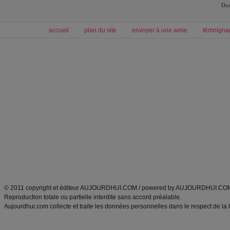
Dos
accueil
plan du site
envoyer à une amie
témoigna
Forum minceur
Forum cuisine
Commencer un régime
boissons, vins et cocktails
Alimentation équilibrée et nutrition
astuces et bons plans
Minceur
Recette cuisine
exercices physiques
recette facile
produits minceur
Recette poulet
Tags
:
ventre plat
|
maigrir des fesses
|
abdominaux
|
régime américain
|
régime mayo
|
Découvrez aussi
:
exercices abdominaux
|
recette wok
|
ANXA Partenaires
:
Recette
de cuisine |
Recette cuisine
|
© 2011 copyright et éditeur AUJOURDHUI.COM / powered by AUJOURDHUI.CO
Reproduction totale ou partielle interdite sans accord préalable.
Aujourdhui.com collecte et traite les données personnelles dans le respect de la 