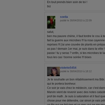
En tout prends bien soin de toi !
biz
soelia
publié le 30/04/2010 à 22:09
salut,
ben ma pauvre chérie, il faut tordre le cou à te
fait la guerre aux microbes !!! la rose cayenn
reprises !!! j'ai une couvée de plants en prépar
as pas ! demain 1er mai, je suis dans ta ville 
passe ! tu y seras ? enfin, si tes microbes te l
tous les cas ! bonne soirée !!! bises
violette5454
publié le 30/04/2010 à 18:12
Je te souhaite un bon rétablissement ma Bibi.
qui te portera bonheur.
Ce soir je vais chez le médecin, car c'est dan
Marvin vient de revenir avec des notes catas
prof de math. Je suis à saturation et il faut 
chose pour me détendre, car sinon je vais pét
un fils qui ne fait rien et un mec qui ne me 