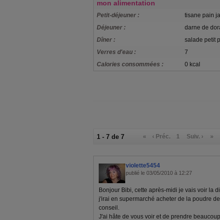
mon alimentation
Petit-déjeuner :
tisane pain 
Déjeuner :
darne de dora
Dîner :
salade petit 
Verres d'eau :
7
Calories consommées :
0 kcal
1 - 7 de 7
«
‹ Préc.
1
Suiv. ›
»
violette5454
publié le 03/05/2010 à 12:27
Bonjour Bibi, cette après-midi je vais voir la
j'irai en supermarché acheter de la poudre de
conseil.
J'ai hâte de vous voir et de prendre beaucou