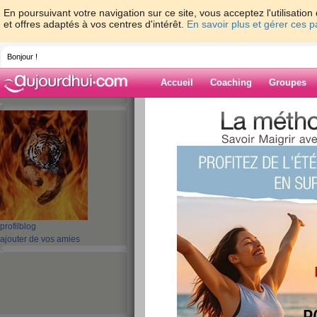
En poursuivant votre navigation sur ce site, vous acceptez l'utilisati
et offres adaptés à vos centres d'intérêt.
En savoir plus et gérer ces 
Bonjour !
Accueil
Coaching
Groupes
Accueil
>
espaces
>
bibi971
> bibi est ma
Blog de bibi971
aide blog
bibi est malade sni
publié le 30/04/2010 à 16:30
profil
blog
ajouter de vos amies
hé oui votre bibi est malade
mais elle continue à aller de l'avant
mercredi soir je suis allé à la pharmacie et j'ai 