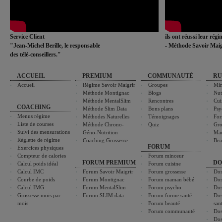
Service Client
ils ont réussi leur rég
"Jean-Michel Berille, le responsable
- Méthode Savoir Maig
des télé-conseillers."
ACCUEIL
PREMIUM
COMMUNAUTÉ
RU
Accueil
Régime Savoir Maigrir
Groupes
Min
Méthode Montignac
Blogs
Nut
Méthode MentalSlim
Rencontres
Cui
COACHING
Méthode Slim Data
Bons plans
Psy
Menus régime
Méthodes Naturelles
Témoignages
For
Liste de courses
Méthode Chrono-
Quiz
Gro
Suivi des mensurations
Géno-Nutrition
Ma
Réglette de régime
Coaching Grossesse
Bea
FORUM
Exercices physiques
Compteur de calories
Forum minceur
FORUM PREMIUM
DO
Calcul poids idéal
Forum cuisine
Calcul IMC
Forum Savoir Maigrir
Forum grossesse
Dos
Courbe de poids
Forum Montignac
Forum maman bébé
Dos
Calcul IMG
Forum MentalSlim
Forum psycho
Dos
Grossesse mois par
Forum SLIM data
Forum forme santé
Dos
mois
Forum beauté
san
Forum communauté
Dos
Dos