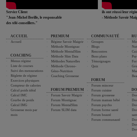
Service Client
ils ont réussi leur rég
"Jean-Michel Berille, le responsable
- Méthode Savoir Maig
des télé-conseillers."
ACCUEIL
PREMIUM
COMMUNAUTÉ
RU
Accueil
Régime Savoir Maigrir
Groupes
Min
Méthode Montignac
Blogs
Nut
Méthode MentalSlim
Rencontres
Cui
COACHING
Méthode Slim Data
Bons plans
Psy
Menus régime
Méthodes Naturelles
Témoignages
For
Liste de courses
Méthode Chrono-
Quiz
Gro
Suivi des mensurations
Géno-Nutrition
Ma
Réglette de régime
Coaching Grossesse
Bea
FORUM
Exercices physiques
Compteur de calories
Forum minceur
FORUM PREMIUM
DO
Calcul poids idéal
Forum cuisine
Calcul IMC
Forum Savoir Maigrir
Forum grossesse
Dos
Courbe de poids
Forum Montignac
Forum maman bébé
Dos
Calcul IMG
Forum MentalSlim
Forum psycho
Dos
Grossesse mois par
Forum SLIM data
Forum forme santé
Dos
mois
Forum beauté
san
Forum communauté
Dos
Dos
Dos