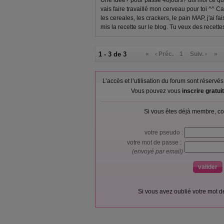
Une idée? pour passé 40jours? dis moi ce qu
vais faire travaillé mon cerveau pour toi ^^ Car
les cereales, les crackers, le pain MAP, j'ai fa
mis la recette sur le blog. Tu veux des recett
1 - 3 de 3
«
‹ Préc.
1
Suiv. ›
»
L’accès et l’utilisation du forum sont réser
Vous pouvez vous
inscrire gratu
Si vous êtes déjà membre, co
votre pseudo :
votre mot de passe :
(envoyé par email)
Si vous avez oublié votre mot 