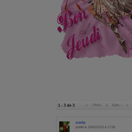
1 - 3 de 3
«
‹ Préc.
1
Suiv. ›
»
soelia
publié le 19/02/2010 à 17:58