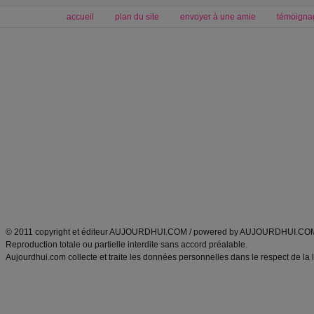
accueil
plan du site
envoyer à une amie
témoigna
Forum minceur
Forum cuisine
Commencer un régime
boissons, vins et cocktails
Alimentation équilibrée et nutrition
astuces et bons plans
Minceur
Recette cuisine
exercices physiques
recette facile
produits minceur
Recette poulet
Tags
:
ventre plat
|
maigrir des fesses
|
abdominaux
|
régime américain
|
régime mayo
|
Découvrez aussi
:
exercices abdominaux
|
recette wok
|
ANXA Partenaires
:
Recette
de cuisine |
Recette cuisine
|
© 2011 copyright et éditeur AUJOURDHUI.COM / powered by AUJOURDHUI.CO
Reproduction totale ou partielle interdite sans accord préalable.
Aujourdhui.com collecte et traite les données personnelles dans le respect de la 