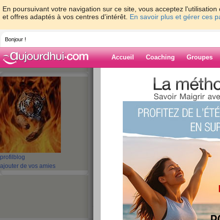
En poursuivant votre navigation sur ce site, vous acceptez l'utilisati
et offres adaptés à vos centres d'intérêt.
En savoir plus et gérer ces 
Bonjour !
Accueil
Coaching
Groupes
Accueil
>
espaces
>
bibi971
> salut à to
Blog de bibi971
aide blog
salut à tous
publié le 18/02/2010 à 19:08
profil
blog
ajouter de vos amies
après quelques jours de congés me revoilà
je ne me suis pas vraiment reposé mais voilà en
me sens un peu mieux chez moi sinon le carnava