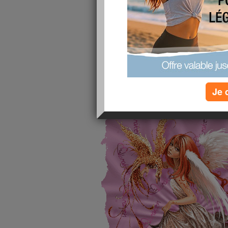
en couleur mais bon c'est surtout pour mon fils 
pour moi c'est de la fatigue de rester debout co
retard donc attendre attendre et encore attendre
des carnavaliers car ça ne doit pas etres top d'a
le trajet sous le soleil mais bon c'est leur choix m
années
sinon je viens tout juste de m'inscrire au coatc
c'est déjà ça
Je 
bon mes copins et copines je vous embrasse tou