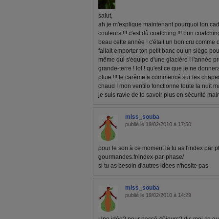
salut,
ah je m'explique maintenant pourquoi ton c
couleurs !!! c'est dû coatching !!! bon coatching 
beau cette année ! c'était un bon cru comme dis
fallait emporter ton petit banc ou un siège pour
même qui s'équipe d'une glacière ! l'année pr
grande-terre ! lol ! qu'est ce que je ne donne
pluie !!! le carême a commencé sur les chape
chaud ! mon ventilo fonctionne toute la nuit m
je suis ravie de te savoir plus en sécurité mai
miss_souba
publié le 19/02/2010 à 17:50
pour le son à ce moment là tu as l'index par 
gourmandes.fr/index-par-phase/
si tu as besoin d'autres idées n'hesite pas
miss_souba
publié le 19/02/2010 à 14:29