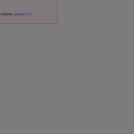
de passe,
cliquant ici
.