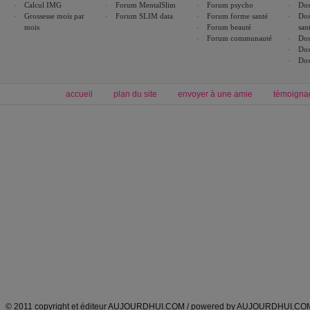
Calcul IMG
Forum MentalSlim
Forum psycho
Dos
Grossesse mois par
Forum SLIM data
Forum forme santé
Dos
mois
Forum beauté
san
Forum communauté
Dos
Dos
Dos
accueil
plan du site
envoyer à une amie
témoigna
Forum minceur
Forum cuisine
Commencer un régime
boissons, vins et cocktails
Alimentation équilibrée et nutrition
astuces et bons plans
Minceur
Recette cuisine
exercices physiques
recette facile
produits minceur
Recette poulet
Tags
:
ventre plat
|
maigrir des fesses
|
abdominaux
|
régime américain
|
régime mayo
|
Découvrez aussi
:
exercices abdominaux
|
recette wok
|
ANXA Partenaires
:
Recette
de cuisine |
Recette cuisine
|
© 2011 copyright et éditeur AUJOURDHUI.COM / powered by AUJOURDHUI.CO