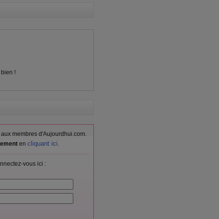
bien !
vés aux membres d'Aujourdhui.com.
cliquant ici
itement
en
.
nnectez-vous ici :