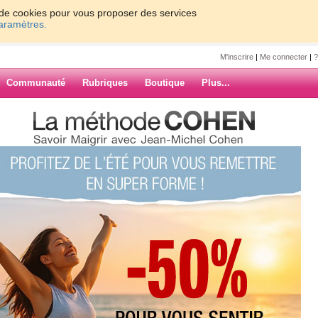
on de cookies pour vous proposer des services
paramètres.
M'inscrire
|
Me connecter
|
?
Communauté
Rubriques
Boutique
Plus...
our et c'est le WE
c'est le WE
ARCHIVES