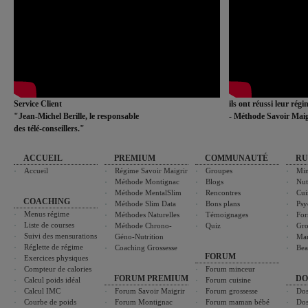
Service Client
ils ont réussi leur rég
"Jean-Michel Berille, le responsable
- Méthode Savoir Maig
des télé-conseillers."
ACCUEIL
PREMIUM
COMMUNAUTÉ
RU
Accueil
Régime Savoir Maigrir
Groupes
Min
Méthode Montignac
Blogs
Nut
Méthode MentalSlim
Rencontres
Cui
COACHING
Méthode Slim Data
Bons plans
Psy
Menus régime
Méthodes Naturelles
Témoignages
For
Liste de courses
Méthode Chrono-
Quiz
Gro
Suivi des mensurations
Géno-Nutrition
Ma
Réglette de régime
Coaching Grossesse
Bea
FORUM
Exercices physiques
Compteur de calories
Forum minceur
FORUM PREMIUM
DO
Calcul poids idéal
Forum cuisine
Calcul IMC
Forum Savoir Maigrir
Forum grossesse
Dos
Courbe de poids
Forum Montignac
Forum maman bébé
Dos