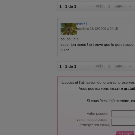
1 - 1 de 1
«
‹ Préc.
1
Suiv. ›
»
nini73
publié le 18/12/2009 à 04:15
coucou bibi
super ton menu ! je trouve que tu gères super 
bizzz
1 - 1 de 1
«
‹ Préc.
1
Suiv. ›
»
L’accès et l’utilisation du forum sont réser
Vous pouvez vous
inscrire gratu
Si vous êtes déjà membre, co
votre pseudo :
votre mot de passe :
(envoyé par email)