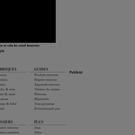
ime et cela les rend heureux
rir
BRIQUES
GUIDES
Publicité
ceur
Produits minceur
rition
Régime minceur
sine
Appareils minceur
cho & tests
Thèmes de cuisine
me & santé
Prénoms
ssesse
Maternités
man & bébé
Tests grossesse
uté
Professionnels psy
SSIERS
PLUS
siers minceur
Jeux
siers nutrition
Infos