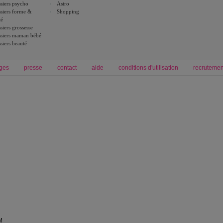
siers psycho
Astro
siers forme &
Shopping
té
siers grossesse
siers maman bébé
siers beauté
ges
presse
contact
aide
conditions d'utilisation
recrutemen
Forum grossesse et bébé
Forum psychologie
envie de bébé et de devenir maman
développement personnel et spiritua
accouchement et naissance de bébé
couple et sexualité
Grossesse et femme enceinte
Psychologie
symptome grossesse
intelligence et test de qi
calendrier de grossesse
test qi
régime protéiné
|
maigrir du ventre
|
M