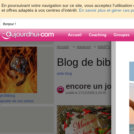
En poursuivant votre navigation sur ce site, vous acceptez l'utilisati
et offres adaptés à vos centres d'intérêt.
En savoir plus et gérer ces 
Bonjour !
Accueil
Coaching
Groupes
Accueil
>
espaces
>
bibi971
> encore un j
Blog de bibi971
aide blog
encore un jour et 
publié le 17/12/2009 à 20:45
profil
blog
ajouter de vos amies