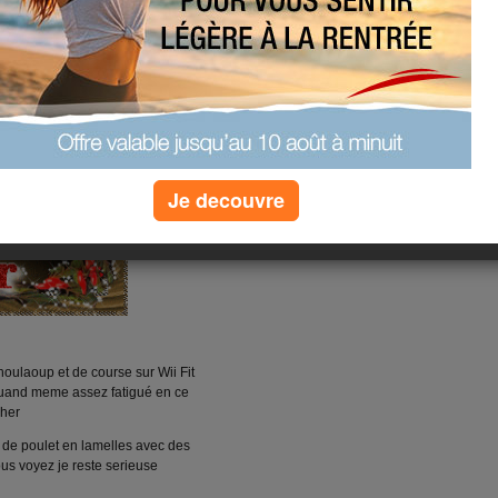
Je decouvre
houlaoup et de course sur Wii Fit
s quand meme assez fatigué en ce
cher
et de poulet en lamelles avec des
ous voyez je reste serieuse