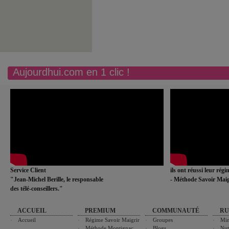
Aujourdhui.com en 1 clic !
Service Client
ils ont réussi leur rég
"Jean-Michel Berille, le responsable
- Méthode Savoir Maig
des télé-conseillers."
ACCUEIL
PREMIUM
COMMUNAUTÉ
RU
Accueil
Régime Savoir Maigrir
Groupes
Min
Méthode Montignac
Blogs
Nut