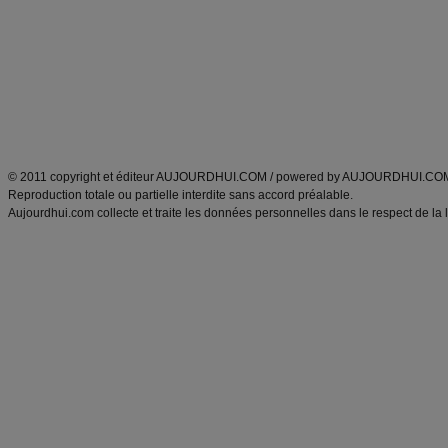
exercices physiques
recette facile
produits minceur
Recette poulet
Tags
:
ventre plat
|
maigrir des fesses
|
abdominaux
|
régime américain
|
régime mayo
|
Découvrez aussi
:
exercices abdominaux
|
recette wok
|
ANXA Partenaires
:
Recette
de cuisine |
Recette cuisine
|
© 2011 copyright et éditeur AUJOURDHUI.COM / powered by AUJOURDHUI.CO
Reproduction totale ou partielle interdite sans accord préalable.
Aujourdhui.com collecte et traite les données personnelles dans le respect de la 