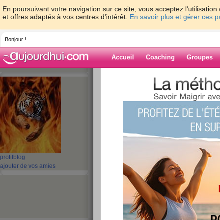
En poursuivant votre navigation sur ce site, vous acceptez l'utilisati
et offres adaptés à vos centres d'intérêt.
En savoir plus et gérer ces 
Bonjour !
Accueil
Coaching
Groupes
Accueil
>
espaces
>
bibi971
> jeudi et to
Blog de bibi971
aide blog
jeudi et toujours l
publié le 11/06/2009 à 17:21
profil
blog
ajouter de vos amies
coucou mes copinautes