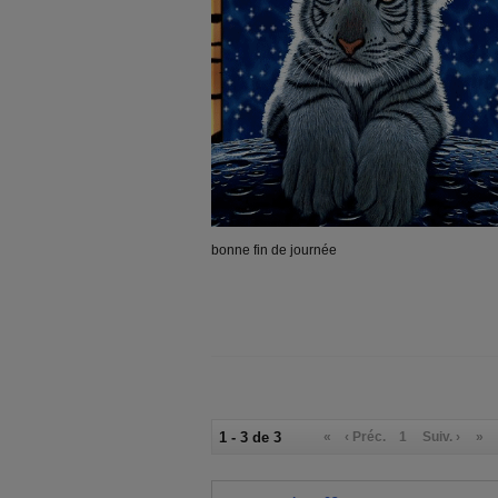
bonne fin de journée
1 - 3 de 3
«
‹ Préc.
1
Suiv. ›
»