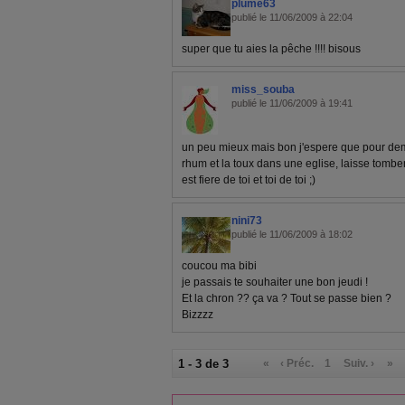
plume63
publié le 11/06/2009 à 22:04
super que tu aies la pêche !!!! bisous
miss_souba
publié le 11/06/2009 à 19:41
un peu mieux mais bon j'espere que pour dem
rhum et la toux dans une eglise, laisse tomber
est fiere de toi et toi de toi ;)
nini73
publié le 11/06/2009 à 18:02
coucou ma bibi
je passais te souhaiter une bon jeudi !
Et la chron ?? ça va ? Tout se passe bien ?
Bizzzz
1 - 3 de 3
«
‹ Préc.
1
Suiv. ›
»