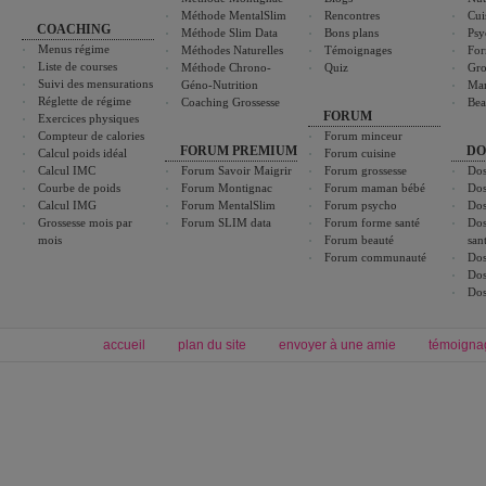
Méthode MentalSlim
Rencontres
Cui
COACHING
Méthode Slim Data
Bons plans
Psy
Menus régime
Méthodes Naturelles
Témoignages
For
Liste de courses
Méthode Chrono-
Quiz
Gro
Suivi des mensurations
Géno-Nutrition
Ma
Réglette de régime
Coaching Grossesse
Bea
FORUM
Exercices physiques
Compteur de calories
Forum minceur
FORUM PREMIUM
DO
Calcul poids idéal
Forum cuisine
Calcul IMC
Forum Savoir Maigrir
Forum grossesse
Dos
Courbe de poids
Forum Montignac
Forum maman bébé
Dos
Calcul IMG
Forum MentalSlim
Forum psycho
Dos
Grossesse mois par
Forum SLIM data
Forum forme santé
Dos
mois
Forum beauté
san
Forum communauté
Dos
Dos
Dos
accueil
plan du site
envoyer à une amie
témoigna
Forum minceur
Forum cuisine
Commencer un régime
boissons, vins et cocktails
Alimentation équilibrée et nutrition
astuces et bons plans
Minceur
Recette cuisine