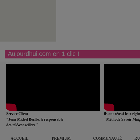
Aujourdhui.com en 1 clic !
Service Client
ils ont réussi leur rég
"Jean-Michel Berille, le responsable
- Méthode Savoir Maig
des télé-conseillers."
ACCUEIL
PREMIUM
COMMUNAUTÉ
RU