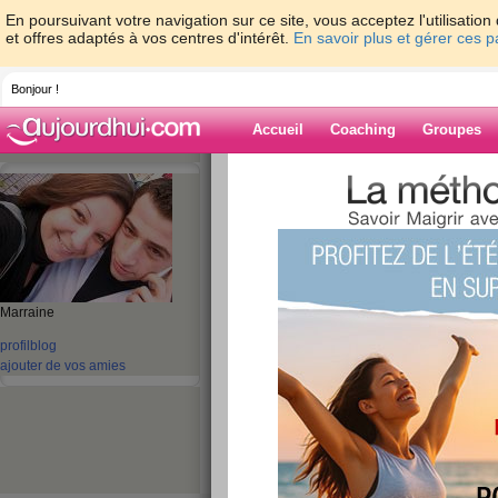
En poursuivant votre navigation sur ce site, vous acceptez l'utilisati
et offres adaptés à vos centres d'intérêt.
En savoir plus et gérer ces 
Bonjour !
Accueil
Coaching
Groupes
Accueil
>
espaces
>
bettina1731
> diman
Blog de bettina
aide blog
dimanche broderi
Marraine
profil
blog
publié le 09/11/2008 à 08:56
ajouter de vos amies
bjr mes copines , dimanche sous la pluie , dc oui d
vais tenter la tasse a thé de bidouille si bien sur j
!!!) dc la je vais tt sortir ca va en faire du bordel je
!!!! mdr
pretes pr une nouvelle semaine ?? moi a fond , je sa