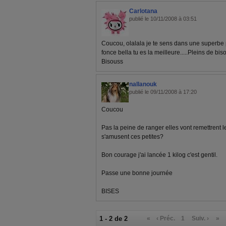
Carlotana
publié le 10/11/2008 à 03:51
Coucou, olalala je te sens dans une superbe 
fonce bella tu es la meilleure.....Pleins de biso
Bisouss
nallanouk
publié le 09/11/2008 à 17:20
Coucou
Pas la peine de ranger elles vont remettrent le
s'amusent ces petites?
Bon courage j'ai lancée 1 kilog c'est gentil.
Passe une bonne journée
BISES
1 - 2 de 2
«
‹ Préc.
1
Suiv. ›
»