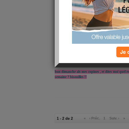
mes regles sont la depuis ce matin dc comme en + j
derniere je pense que samedi prochain je peux tente
pars sur WW 20points/jr au lieu de 23 et feculant le 
y tienne !!!!
il faut aussi que je me reprenne en main pr les abd
partir de demain et aussi creme 2 fois / jr !!!! et ou
bosser mes cours ...als mon loulou m a feliciter d et
voili voulou mes perles jouent a demonter leur cham
Je 
linge ok les lits ok dc HOP je vais aller deballer tt
pr les tasse a thé est ce que vous doublez l interie
explication SNIF !!!
bon dimanche als mes copines , et dites moi quel re
semaine ? bisouilles !!
1 - 2 de 2
«
‹ Préc.
1
Suiv. ›
»