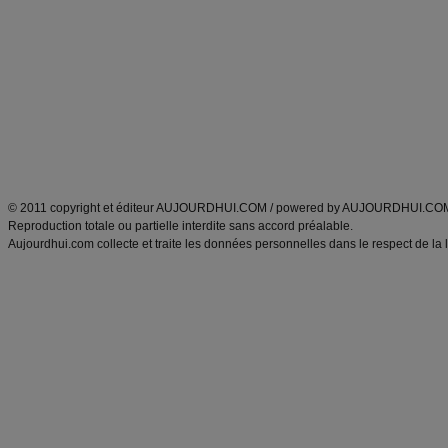
Minceur
Recette cuisine
exercices physiques
recette facile
produits minceur
Recette poulet
Tags
:
ventre plat
|
maigrir des fesses
|
abdominaux
|
régime américain
|
régime mayo
|
Découvrez aussi
:
exercices abdominaux
|
recette wok
|
ANXA Partenaires
:
Recette
de cuisine |
Recette cuisine
|
© 2011 copyright et éditeur AUJOURDHUI.COM / powered by AUJOURDHUI.CO
Reproduction totale ou partielle interdite sans accord préalable.
Aujourdhui.com collecte et traite les données personnelles dans le respect de la 