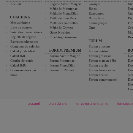
Accueil
Régime Savoir Maigrir
Groupes
Min
Méthode Montignac
Blogs
Nut
Méthode MentalSlim
Rencontres
Cui
COACHING
Méthode Slim Data
Bons plans
Psy
Menus régime
Méthodes Naturelles
Témoignages
For
Liste de courses
Méthode Chrono-
Quiz
Gro
Suivi des mensurations
Géno-Nutrition
Ma
Réglette de régime
Coaching Grossesse
Bea
FORUM
Exercices physiques
Compteur de calories
Forum minceur
FORUM PREMIUM
DO
Calcul poids idéal
Forum cuisine
Calcul IMC
Forum Savoir Maigrir
Forum grossesse
Dos
Courbe de poids
Forum Montignac
Forum maman bébé
Dos
Calcul IMG
Forum MentalSlim
Forum psycho
Dos
Grossesse mois par
Forum SLIM data
Forum forme santé
Dos
mois
Forum beauté
san
Forum communauté
Dos
Dos
Dos
accueil
plan du site
envoyer à une amie
témoigna
Forum minceur
Forum cuisine
Commencer un régime
boissons, vins et cocktails
Alimentation équilibrée et nutrition
astuces et bons plans