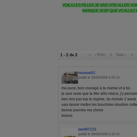
VOILA LES FILLES JE VAIS VITE ALLER VO
MANQUE JESP QUE VS ALLEZ B
1 - 2 de 2
«
‹ Préc.
1
Suiv. ›
»
nounou51
publié le 30/06/2008 à 05:14
ma puce, bon courage à ta mamie et à toi.
je suis ravie que ta fille aille mieux, j'y pensa
ben moi pas top le regime, du monde 2 week 
vais devoir mettre les bouchées doubles cett
bonne journée ma cherie
bisous
laeti97133
publié le 29/06/2008 à 15:15