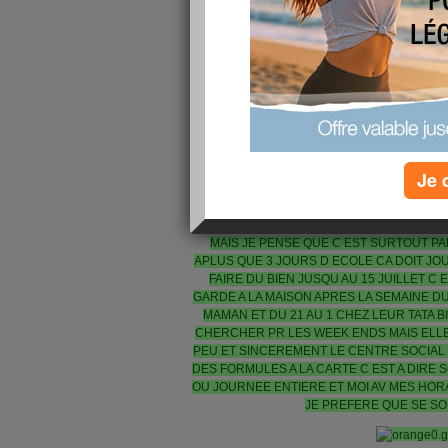
QUE JE N AVAIS PAS TROP D APETIT MAI
CORRECTEMENT ET VOILA 1 KILOS DE PART
WATTTTTTTT POUR ME FELICITER MON 
SOLDES COMME D AB J AI TROUVER PLEIN 
C ES ENCORE LA 
POUR MA MAMIE ELLE SE FAIT OPERER 
Je 
TUMEUR EVOLUE ET IL FAUT FAIRE TRES 
DIT JEUDI MATIN ET VA TENTER D ENLEVE
DU BOIS ET TT.............. PR MA FILLE D 
MAIS JE PENSE QUE C EST SURTOUT PA
APLUS QUE 3 JOURS D ECOLE CA DOIT JO
FAIRE DU BIEN JUSQU AU 15 JUILLET C
GARDE A LA MAISON APRES LA SEMAINE DU
MAMAN ET DU 21 AU 1 CHEZ LEUR TATA BI
CHERCHER PR LES WEEK ENDS MAIS ELLE
PEU ET SINCEREMENT LE CENTRE SOCIAL 
DES FORMULES A LA CARTE C EST A DIRE 
OU JOURNEE ENTIERE ET MOI AV MES HORA
JE PREFERE QUE SE SO