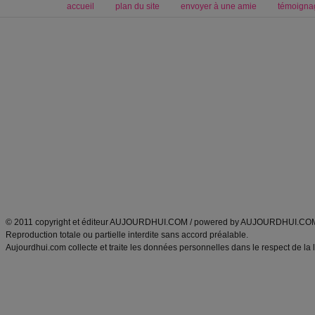
accueil
plan du site
envoyer à une amie
témoigna
Forum minceur
Forum cuisine
Commencer un régime
boissons, vins et cocktails
Alimentation équilibrée et nutrition
astuces et bons plans
Minceur
Recette cuisine
exercices physiques
recette facile
produits minceur
Recette poulet
Tags
:
ventre plat
|
maigrir des fesses
|
abdominaux
|
régime américain
|
régime mayo
|
Découvrez aussi
:
exercices abdominaux
|
recette wok
|
ANXA Partenaires
:
Recette
de cuisine |
Recette cuisine
|
© 2011 copyright et éditeur AUJOURDHUI.COM / powered by AUJOURDHUI.CO
Reproduction totale ou partielle interdite sans accord préalable.
Aujourdhui.com collecte et traite les données personnelles dans le respect de la 