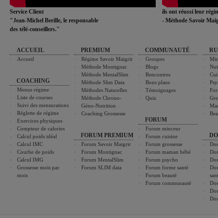
Service Client
ils ont réussi leur rég
"Jean-Michel Berille, le responsable
- Méthode Savoir Maig
des télé-conseillers."
ACCUEIL
PREMIUM
COMMUNAUTÉ
RU
Accueil
Régime Savoir Maigrir
Groupes
Min
Méthode Montignac
Blogs
Nut
Méthode MentalSlim
Rencontres
Cui
COACHING
Méthode Slim Data
Bons plans
Psy
Menus régime
Méthodes Naturelles
Témoignages
For
Liste de courses
Méthode Chrono-
Quiz
Gro
Suivi des mensurations
Géno-Nutrition
Ma
Réglette de régime
Coaching Grossesse
Bea
FORUM
Exercices physiques
Compteur de calories
Forum minceur
FORUM PREMIUM
DO
Calcul poids idéal
Forum cuisine
Calcul IMC
Forum Savoir Maigrir
Forum grossesse
Dos
Courbe de poids
Forum Montignac
Forum maman bébé
Dos
Calcul IMG
Forum MentalSlim
Forum psycho
Dos
Grossesse mois par
Forum SLIM data
Forum forme santé
Dos
mois
Forum beauté
san
Forum communauté
Dos
Dos
Dos