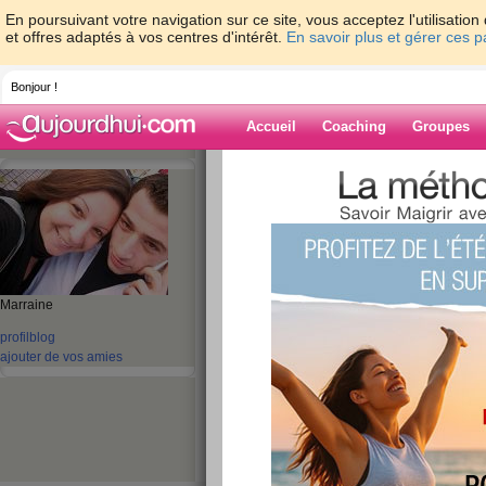
En poursuivant votre navigation sur ce site, vous acceptez l'utilisati
et offres adaptés à vos centres d'intérêt.
En savoir plus et gérer ces 
Bonjour !
Accueil
Coaching
Groupes
Accueil
>
espaces
>
bettina1731
> BON 
Blog de bettina
aide blog
BON DIMANCHE A
Marraine
profil
blog
publié le 29/06/2008 à 11:03
ajouter de vos amies
HELLO LES FILLES COMMENT CA VA AUJO
HIER ??!!!!!! MOI JE SUIS TRES CONTENT