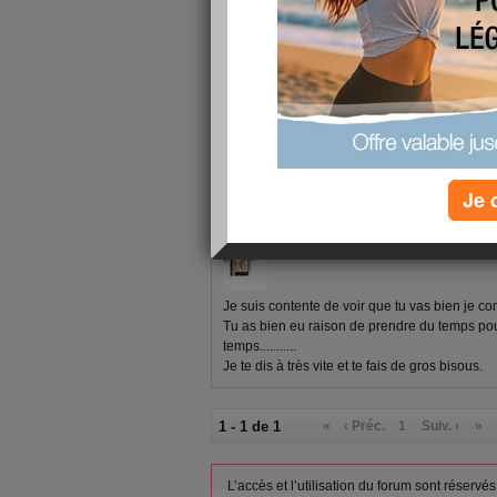
des bouSSas de la barbaBaleine =)
1 - 1 de 1
«
‹ Préc.
1
Suiv. ›
»
Je 
celine92
publié le 06/11/2010 à 16:56
Je suis contente de voir que tu vas bien je co
Tu as bien eu raison de prendre du temps pour
temps...........
Je te dis à très vite et te fais de gros bisous.
1 - 1 de 1
«
‹ Préc.
1
Suiv. ›
»
L’accès et l’utilisation du forum sont réser