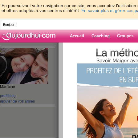
En poursuivant votre navigation sur ce site, vous acceptez l'utilisati
et offres adaptés à vos centres d'intérêt.
En savoir plus et gérer ces 
Bonjour !
Accueil
Coaching
Groupes
Accueil
>
espaces
>
bettina1731
> de retou
Blog de bettina
aide blog
de retour !!!!!
Marraine
profil
blog
publié le 06/11/2010 à 15:54
ajouter de vos amies
hello les nanas , enfin un peu de temps ... bien
inquiété, mais besoin d un laps de time a moi 
ma vie !
bcp de choses a raconté, je ferai ca apres avo