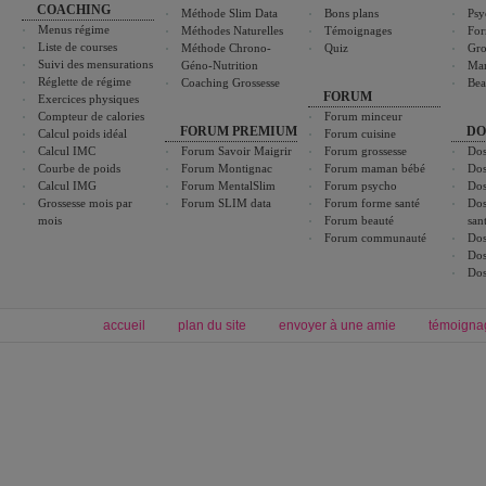
COACHING
Méthode Slim Data
Bons plans
Psy
Menus régime
Méthodes Naturelles
Témoignages
For
Liste de courses
Méthode Chrono-
Quiz
Gro
Suivi des mensurations
Géno-Nutrition
Ma
Réglette de régime
Coaching Grossesse
Bea
FORUM
Exercices physiques
Compteur de calories
Forum minceur
FORUM PREMIUM
DO
Calcul poids idéal
Forum cuisine
Calcul IMC
Forum Savoir Maigrir
Forum grossesse
Dos
Courbe de poids
Forum Montignac
Forum maman bébé
Dos
Calcul IMG
Forum MentalSlim
Forum psycho
Dos
Grossesse mois par
Forum SLIM data
Forum forme santé
Dos
mois
Forum beauté
san
Forum communauté
Dos
Dos
Dos
accueil
plan du site
envoyer à une amie
témoigna
Forum minceur
Forum cuisine
Commencer un régime
boissons, vins et cocktails
Alimentation équilibrée et nutrition
astuces et bons plans
Minceur
Recette cuisine
exercices physiques
recette facile