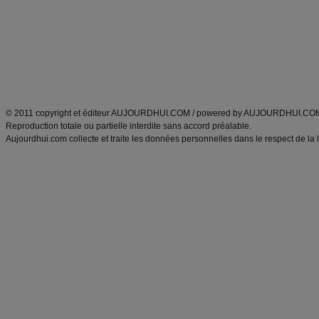
produits minceur
Recette poulet
Tags
:
ventre plat
|
maigrir des fesses
|
abdominaux
|
régime américain
|
régime mayo
|
Découvrez aussi
:
exercices abdominaux
|
recette wok
|
ANXA Partenaires
:
Recette
de cuisine |
Recette cuisine
|
© 2011 copyright et éditeur AUJOURDHUI.COM / powered by AUJOURDHUI.CO
Reproduction totale ou partielle interdite sans accord préalable.
Aujourdhui.com collecte et traite les données personnelles dans le respect de la 