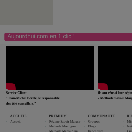
Aujourdhui.com en 1 clic !
Service Client
ils ont réussi leur rég
"Jean-Michel Berille, le responsable
- Méthode Savoir Maig
des télé-conseillers."
ACCUEIL
PREMIUM
COMMUNAUTÉ
RU
Accueil
Régime Savoir Maigrir
Groupes
Min
Méthode Montignac
Blogs
Nut
Méthode MentalSlim
Rencontres
Cui