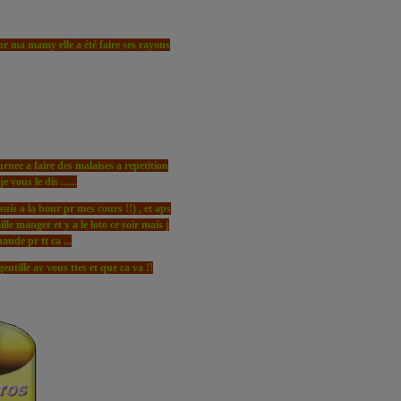
r ma mamy elle a été faire ses rayons
rnee a faire des malaises a repetition
 vous le dis ......
suis a la bour pr mes cours !!) , et aps
ille manger et y a le loto ce soir mais j
aude pr tt ca ...
gentille av vous ttes et que ca va !!