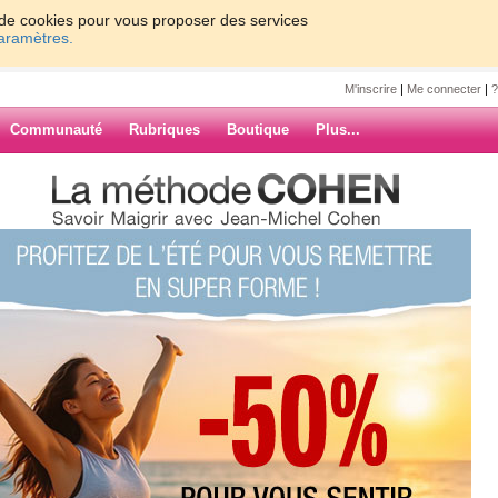
on de cookies pour vous proposer des services
paramètres.
M'inscrire
|
Me connecter
|
?
Communauté
Rubriques
Boutique
Plus...
 perdu RRRRRRRRRRRR
1731
RRRRRRRRR
ARCHIVES