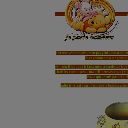
p
hier une vraie misere , mon papy lui a passé sa jou
!!! ca commence a me gonfler je
ce matin il faut que je fasse mon controle(car la je 
j irais les voir un peu... ma bell mere veut que j y a
avoue que je suis pas trop ch
enfin je verrai bien , j esp que la balance a été 