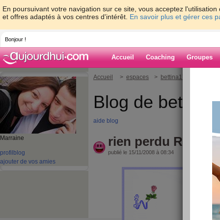
En poursuivant votre navigation sur ce site, vous acceptez l'utilisati
et offres adaptés à vos centres d'intérêt.
En savoir plus et gérer ces 
Bonjour !
Accueil
Coaching
Groupes
Accueil
>
espaces
>
bettina1731
> rien
Blog de bettina
aide blog
rien perdu RRR
Marraine
profil
blog
publié le 15/11/2008 à 08:34
ajouter de vos amies