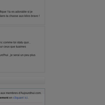
que ! tu es adorable si je
 dans ta chasse aux kilos bravo !
onc comme toi statu quo ,
 sur ceux que tuaimes
d'hui , je serai un peu plus
vés aux membres d'Aujourdhui.com.
cliquant ici
itement
en
.