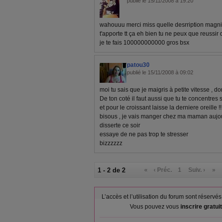
publié le 15/11/2008 à 19:20
wahouuu merci miss quelle desrription magnifi
t'apporte tt ça eh bien tu ne peux que reussir
je te fais 100000000000 gros bsx
patou30
publié le 15/11/2008 à 09:02
moi tu sais que je maigris à petite vitesse , d
De ton coté il faut aussi que tu te concentres
et pour le croissant laisse la derniere oreille !!
bisous , je vais manger chez ma maman aujour
disserte ce soir
essaye de ne pas trop te stresser
bizzzzzz
1 - 2 de 2
«
‹ Préc.
1
Suiv. ›
»
L’accès et l’utilisation du forum sont réser
Vous pouvez vous
inscrire gratu