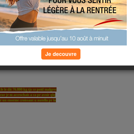
Je decouvre
le le dit 76.800 kg tjs ce poid malgres
ue je m accrochais a ca pr avoir qlq
ner un enorme croissant u nutella pr la