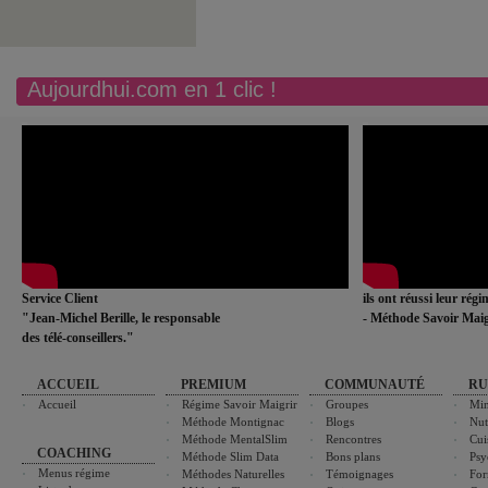
Aujourdhui.com en 1 clic !
Service Client
ils ont réussi leur rég
"Jean-Michel Berille, le responsable
- Méthode Savoir Maig
des télé-conseillers."
ACCUEIL
PREMIUM
COMMUNAUTÉ
RU
Accueil
Régime Savoir Maigrir
Groupes
Min
Méthode Montignac
Blogs
Nut
Méthode MentalSlim
Rencontres
Cui
COACHING
Méthode Slim Data
Bons plans
Psy
Menus régime
Méthodes Naturelles
Témoignages
For