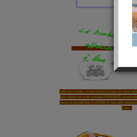
hello mes amies , et oui comme le titre de mon artic
mes efforts de cette semaine RRRRRR, je suis dec
chose de positif ben la pfffffff je vais aller dejeu
peine !