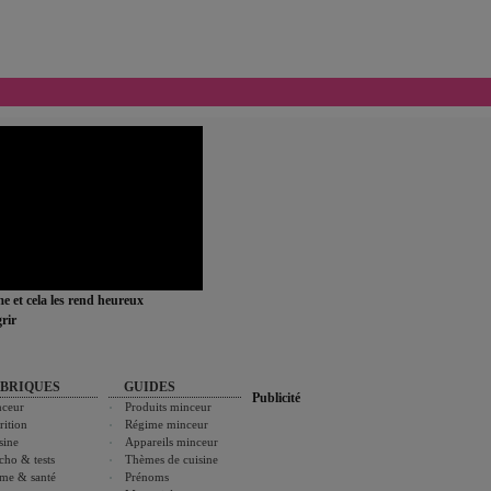
ime et cela les rend heureux
rir
BRIQUES
GUIDES
Publicité
ceur
Produits minceur
rition
Régime minceur
sine
Appareils minceur
cho & tests
Thèmes de cuisine
me & santé
Prénoms