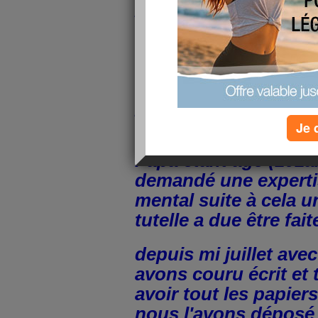
pas le coeur ni le te
faire un blog je n'ai
bon été heureuseme
avons eu nos petits 
de juillet car ensuit
pas mal de soucis po
la maison de notre p
Je 
Papa étant âgé (101an
demandé une expertis
mental suite à cela 
tutelle a due être fait
depuis mi juillet av
avons couru écrit et
avoir tout les papier
nous l'avons déposé 