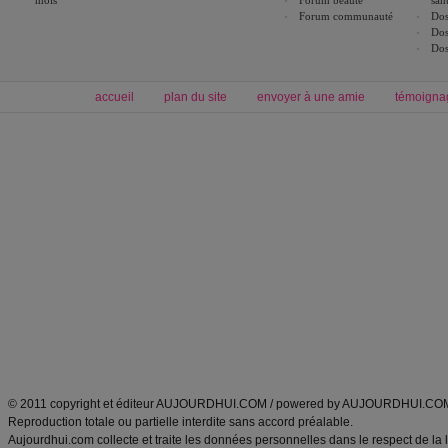
mois
Forum beauté
san
Forum communauté
Dos
Dos
Dos
accueil
plan du site
envoyer à une amie
témoigna
Forum minceur
Forum cuisine
Commencer un régime
boissons, vins et cocktails
Alimentation équilibrée et nutrition
astuces et bons plans
Minceur
Recette cuisine
exercices physiques
recette facile
produits minceur
Recette poulet
Tags
:
ventre plat
|
maigrir des fesses
|
abdominaux
|
régime américain
|
régime mayo
|
Découvrez aussi
:
exercices abdominaux
|
recette wok
|
ANXA Partenaires
:
Recette
de cuisine |
Recette cuisine
|
© 2011 copyright et éditeur AUJOURDHUI.COM / powered by AUJOURDHUI.CO
Reproduction totale ou partielle interdite sans accord préalable.
Aujourdhui.com collecte et traite les données personnelles dans le respect de la 