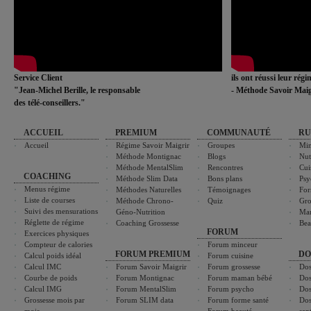
Service Client
ils ont réussi leur rég
"Jean-Michel Berille, le responsable
- Méthode Savoir Maig
des télé-conseillers."
ACCUEIL
PREMIUM
COMMUNAUTÉ
RU
Accueil
Régime Savoir Maigrir
Groupes
Min
Méthode Montignac
Blogs
Nut
Méthode MentalSlim
Rencontres
Cui
COACHING
Méthode Slim Data
Bons plans
Psy
Menus régime
Méthodes Naturelles
Témoignages
For
Liste de courses
Méthode Chrono-
Quiz
Gro
Suivi des mensurations
Géno-Nutrition
Ma
Réglette de régime
Coaching Grossesse
Bea
FORUM
Exercices physiques
Compteur de calories
Forum minceur
FORUM PREMIUM
DO
Calcul poids idéal
Forum cuisine
Calcul IMC
Forum Savoir Maigrir
Forum grossesse
Dos
Courbe de poids
Forum Montignac
Forum maman bébé
Dos
Calcul IMG
Forum MentalSlim
Forum psycho
Dos
Grossesse mois par
Forum SLIM data
Forum forme santé
Dos