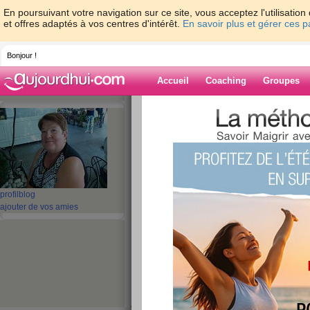
En poursuivant votre navigation sur ce site, vous acceptez l'utilisati
et offres adaptés à vos centres d'intérêt.
En savoir plus et gérer ces 
Bonjour !
Accueil
Coaching
Groupes
Accueil
>
espaces
>
belier1
> SALUT MES
Blog de belier1
aide blog
SALUT MES COPIN
profil
blog
ajouter de vos amies
publié le 29/09/2016 à 11:07
EH OUI ME REVOILA 
pas oubliée loin de là