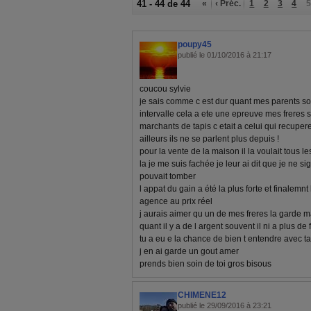
41 - 44 de 44
«
‹ Préc.
1
2
3
4
5
poupy45
publié le 01/10/2016 à 21:17
coucou sylvie
je sais comme c est dur quant mes parents son
intervalle cela a ete une epreuve mes freres
marchants de tapis c etait a celui qui recuperer
ailleurs ils ne se parlent plus depuis !
pour la vente de la maison il la voulait tous le
la je me suis fachée je leur ai dit que je ne s
pouvait tomber
l appat du gain a été la plus forte et finalem
agence au prix réel
j aurais aimer qu un de mes freres la garde m
quant il y a de l argent souvent il ni a plus de 
tu a eu e la chance de bien t entendre avec t
j en ai garde un gout amer
prends bien soin de toi gros bisous
CHIMENE12
publié le 29/09/2016 à 23:21