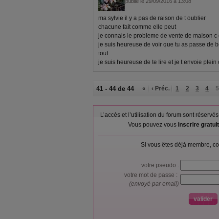
publié le 29/09/2016 à 13:08
ma sylvie il y a pas de raison de t oublier
chacune fait comme elle peut
je connais le probleme de vente de maison c es
je suis heureuse de voir que tu as passe de
tout
je suis heureuse de te lire et je t envoie plein
41 - 44 de 44
«
‹ Préc.
1
2
3
4
5
L’accès et l’utilisation du forum sont réser
Vous pouvez vous
inscrire gratu
Si vous êtes déjà membre, co
votre pseudo :
votre mot de passe :
(envoyé par email)