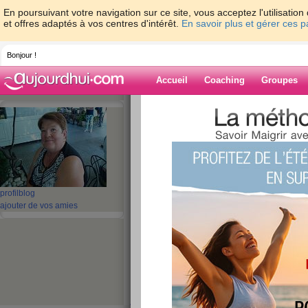
En poursuivant votre navigation sur ce site, vous acceptez l'utilisati
et offres adaptés à vos centres d'intérêt.
En savoir plus et gérer ces 
Bonjour !
Accueil
Coaching
Groupes
Accueil
>
espaces
>
belier1
> SALUT MES
Blog de belier1
aide blog
SALUT MES COPIN
profil
blog
ajouter de vos amies
publié le 29/09/2016 à 11:07
EH OUI ME REVOILA 
pas oubliée loin de là