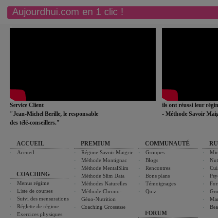
Aujourdhui.com en 1 clic !
Service Client
ils ont réussi leur rég
"Jean-Michel Berille, le responsable
- Méthode Savoir Maig
des télé-conseillers."
ACCUEIL
PREMIUM
COMMUNAUTÉ
RU
Accueil
Régime Savoir Maigrir
Groupes
Min
Méthode Montignac
Blogs
Nut
Méthode MentalSlim
Rencontres
Cui
COACHING
Méthode Slim Data
Bons plans
Psy
Menus régime
Méthodes Naturelles
Témoignages
For
Liste de courses
Méthode Chrono-
Quiz
Gro
Suivi des mensurations
Géno-Nutrition
Ma
Réglette de régime
Coaching Grossesse
Bea
FORUM
Exercices physiques