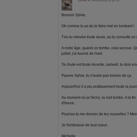
publié le 24/10/2016 à 18:51
Bonsoir Sylvie,
Oh comme tu as du te faire mal en tombant !
T'es-tu relevée toute seule, as-tu consulté u
A notre âge, quand on tombe, cela secoue. Q
juillet, j'ai tourné de l'oeil.
Ta chute est toute récente, samedi, tu dois enc
Pauvre Sylvie, tu n'avais pas besoin de ça.
Aujourd'hui il a plu pratiquement toute la journ
Au moment où je t'écris, la nuit tombe. A la 
d'heure.
Pourras-tu me donner de tes nouvelles ? Merc
Je t'embrasse de tout coeur.
Michelle