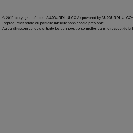
ANXA Partenaires
:
Recette
de cuisine |
Recette cuisine
|
© 2011 copyright et éditeur AUJOURDHUI.COM / powered by AUJOURDHUI.CO
Reproduction totale ou partielle interdite sans accord préalable.
Aujourdhui.com collecte et traite les données personnelles dans le respect de la 