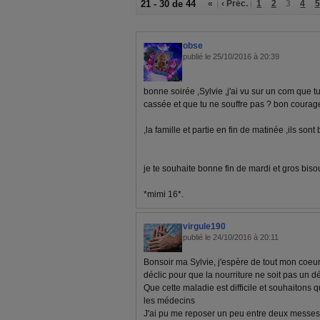
21 - 30 de 44
«
‹ Préc.
1
2
3
4
5
obse
publié le 25/10/2016 à 20:39
bonne soirée ,Sylvie ,j'ai vu sur un com que t
cassée et que tu ne souffre pas ? bon courag
,la famille et partie en fin de matinée ,ils sont
je te souhaite bonne fin de mardi et gros biso
*mimi 16*.
virgule190
publié le 24/10/2016 à 20:11
Bonsoir ma Sylvie, j'espère de tout mon coeur
déclic pour que la nourriture ne soit pas un d
Que cette maladie est difficile et souhaitons qu
les médecins
J'ai pu me reposer un peu entre deux messes