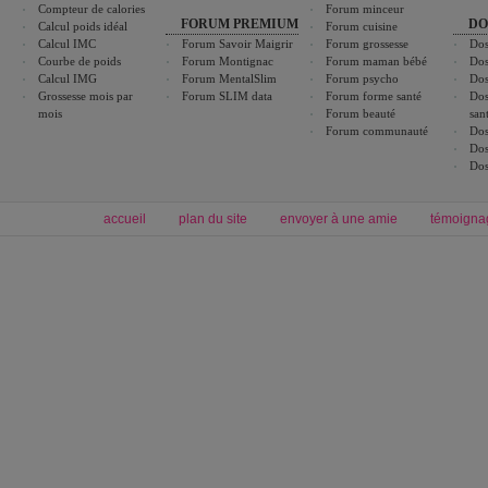
Compteur de calories
Forum minceur
FORUM PREMIUM
DO
Calcul poids idéal
Forum cuisine
Calcul IMC
Forum Savoir Maigrir
Forum grossesse
Dos
Courbe de poids
Forum Montignac
Forum maman bébé
Dos
Calcul IMG
Forum MentalSlim
Forum psycho
Dos
Grossesse mois par
Forum SLIM data
Forum forme santé
Dos
mois
Forum beauté
san
Forum communauté
Dos
Dos
Dos
accueil
plan du site
envoyer à une amie
témoigna
Forum minceur
Forum cuisine
Commencer un régime
boissons, vins et cocktails
Alimentation équilibrée et nutrition
astuces et bons plans
Minceur
Recette cuisine
exercices physiques
recette facile
produits minceur
Recette poulet
Tags
:
ventre plat
|
maigrir des fesses
|
abdominaux
|
régime américain
|
régime mayo
|
Découvrez aussi
:
exercices abdominaux
|
recette wok
|