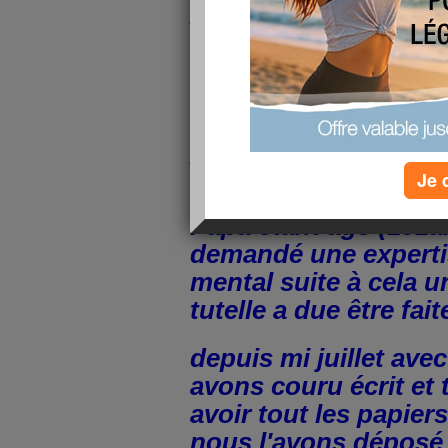
pas le coeur ni le te
faire un blog je n'ai
bon été heureuseme
avons eu nos petits 
de juillet car ensuit
pas mal de soucis po
la maison de notre p
Je 
Papa étant âgé (101an
demandé une expertis
mental suite à cela 
tutelle a due être fait
depuis mi juillet av
avons couru écrit et
avoir tout les papier
nous l'avons déposé 