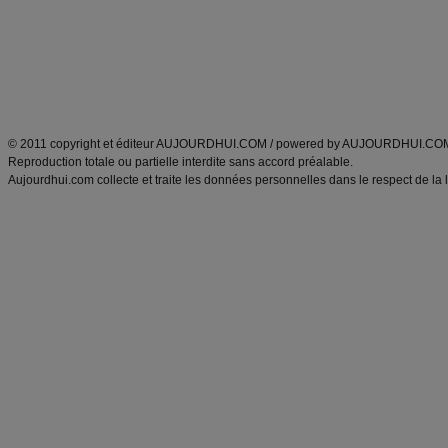
produits minceur
Recette poulet
Tags
:
ventre plat
|
maigrir des fesses
|
abdominaux
|
régime américain
|
régime mayo
|
Découvrez aussi
:
exercices abdominaux
|
recette wok
|
ANXA Partenaires
:
Recette
de cuisine |
Recette cuisine
|
© 2011 copyright et éditeur AUJOURDHUI.COM / powered by AUJOURDHUI.CO
Reproduction totale ou partielle interdite sans accord préalable.
Aujourdhui.com collecte et traite les données personnelles dans le respect de la 