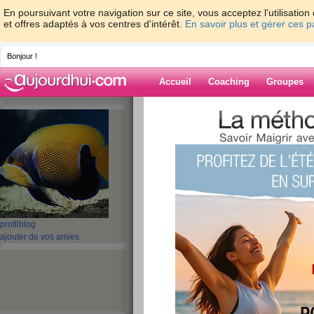
En poursuivant votre navigation sur ce site, vous acceptez l'utilisati
et offres adaptés à vos centres d'intérêt.
En savoir plus et gérer ces 
Bonjour !
Accueil
Coaching
Groupes
Accueil
>
espaces
>
beasel
> slut les ami
Blog de beasel
aide blog
slut les amis!!!
publié le 25/02/2008 à 21:07
profil
blog
ajouter de vos amies
salut à tous , c'est vrai , j'ai négliger un peu 
me revoila
je profite pour souhaiter un bon courage à véro
forme