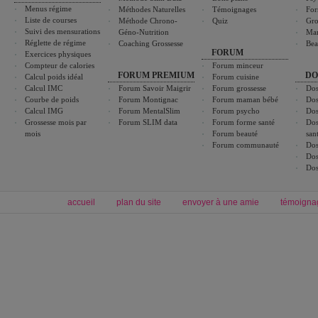
Menus régime
Méthodes Naturelles
Témoignages
For
Liste de courses
Méthode Chrono-
Quiz
Gro
Suivi des mensurations
Géno-Nutrition
Ma
Réglette de régime
Coaching Grossesse
Bea
FORUM
Exercices physiques
Compteur de calories
Forum minceur
FORUM PREMIUM
DO
Calcul poids idéal
Forum cuisine
Calcul IMC
Forum Savoir Maigrir
Forum grossesse
Dos
Courbe de poids
Forum Montignac
Forum maman bébé
Dos
Calcul IMG
Forum MentalSlim
Forum psycho
Dos
Grossesse mois par
Forum SLIM data
Forum forme santé
Dos
mois
Forum beauté
san
Forum communauté
Dos
Dos
Dos
accueil
plan du site
envoyer à une amie
témoigna
Forum minceur
Forum cuisine
Commencer un régime
boissons, vins et cocktails
Alimentation équilibrée et nutrition
astuces et bons plans
Minceur
Recette cuisine
exercices physiques
recette facile