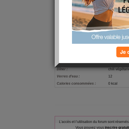
je te fais un gros bisous.
mais pourquoi est ce que personne ne me rend r
alors je vous attends avec impatience ... allez biso
mon alimentation
1pamplemous
Petit-déjeuner :
20%
salade verte 
Je 
Déjeuner :
tomatefroma
Goûter ou snack :
,
Dîner :
chili végéta
Verres d'eau :
12
Calories consommées :
0 kcal
L’accès et l’utilisation du forum sont réser
Vous pouvez vous
inscrire gratu