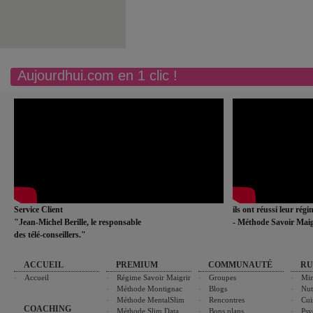
Aujourdhui.com en 1 clic !
Service Client
ils ont réussi leur rég
"Jean-Michel Berille, le responsable
- Méthode Savoir Maig
des télé-conseillers."
ACCUEIL
PREMIUM
COMMUNAUTÉ
RU
Accueil
Régime Savoir Maigrir
Groupes
Min
Méthode Montignac
Blogs
Nut
Méthode MentalSlim
Rencontres
Cui
COACHING
Méthode Slim Data
Bons plans
Psy