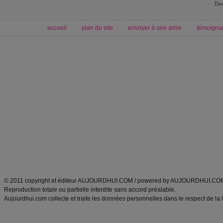
Dos
accueil
plan du site
envoyer à une amie
témoigna
Forum minceur
Forum cuisine
Commencer un régime
boissons, vins et cocktails
Alimentation équilibrée et nutrition
astuces et bons plans
Minceur
Recette cuisine
exercices physiques
recette facile
produits minceur
Recette poulet
Tags
:
ventre plat
|
maigrir des fesses
|
abdominaux
|
régime américain
|
régime mayo
|
Découvrez aussi
:
exercices abdominaux
|
recette wok
|
ANXA Partenaires
:
Recette
de cuisine |
Recette cuisine
|
© 2011 copyright et éditeur AUJOURDHUI.COM / powered by AUJOURDHUI.CO
Reproduction totale ou partielle interdite sans accord préalable.
Aujourdhui.com collecte et traite les données personnelles dans le respect de la 