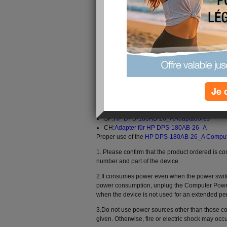
completely reimbursed.100% Guaranteed to mee
manufacturer's power specifications.
Brand : HP
Input Voltage : 100-240V ~,50-60Hz,2.3A
DC Output : +12.1V==14.88A 180W
Encoding : HPQ17128_Se
Supported models : DPS-180AB-26A 90176
Online store:
Je 
Ship to the worldwide:
Computer Power Supp
DE:
HP DPS-180AB-26_A Adapter
SP:
HP DPS-180AB-26_A Adaptadores
CH:
Adapter für HP DPS-180AB-26_A
Proper use of the
HP DPS-180AB-26_A Comput
1. Please confirm that the product ordered is c
number and part of the device.
2.It consumes power even when the power switch
power consumption, unplug the Computer Power
when the device is not used for an extended per
3.Do not use power sources other than those co
given. Otherwise, fire or electric shock may occu