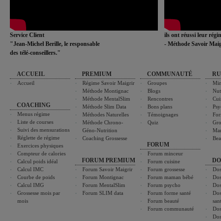
Service Client
ils ont réussi leur rég
"Jean-Michel Berille, le responsable
- Méthode Savoir Maig
des télé-conseillers."
ACCUEIL
PREMIUM
COMMUNAUTÉ
RU
Accueil
Régime Savoir Maigrir
Groupes
Min
Méthode Montignac
Blogs
Nut
Méthode MentalSlim
Rencontres
Cui
COACHING
Méthode Slim Data
Bons plans
Psy
Menus régime
Méthodes Naturelles
Témoignages
For
Liste de courses
Méthode Chrono-
Quiz
Gro
Suivi des mensurations
Géno-Nutrition
Ma
Réglette de régime
Coaching Grossesse
Bea
FORUM
Exercices physiques
Compteur de calories
Forum minceur
FORUM PREMIUM
DO
Calcul poids idéal
Forum cuisine
Calcul IMC
Forum Savoir Maigrir
Forum grossesse
Dos
Courbe de poids
Forum Montignac
Forum maman bébé
Dos
Calcul IMG
Forum MentalSlim
Forum psycho
Dos
Grossesse mois par
Forum SLIM data
Forum forme santé
Dos
mois
Forum beauté
san
Forum communauté
Dos
Dos