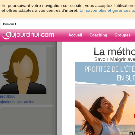
En poursuivant votre navigation sur ce site, vous acceptez l'utilisati
et offres adaptés à vos centres d'intérêt.
En savoir plus et gérer ces 
Bonjour !
Accueil
Coaching
Groupes
Accueil
>
espaces
>
batterypack
> Super
Computer Power Supply
Blog de battery
aide blog
Superb Choice HP
profil
blog
26_A Computer Po
ajouter de vos amies
publié le 04/07/2019 à 11:27
Universal
HP Computer Power Supply DPS-18
Replacement New HP Computer Power Supply.We
If the product is not what you expected or if yo