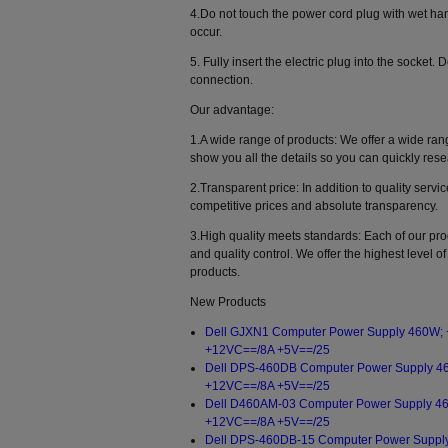
4.Do not touch the power cord plug with wet ha
occur.
5. Fully insert the electric plug into the socket.
connection.
Our advantage:
1.A wide range of products: We offer a wide ra
show you all the details so you can quickly re
2.Transparent price: In addition to quality servic
competitive prices and absolute transparency.
3.High quality meets standards: Each of our pr
and quality control. We offer the highest level of
products.
New Products
Dell GJXN1 Computer Power Supply 460W;
+12VC==/8A +5V==/25
Dell DPS-460DB Computer Power Supply 4
+12VC==/8A +5V==/25
Dell D460AM-03 Computer Power Supply 4
+12VC==/8A +5V==/25
Dell DPS-460DB-15 Computer Power Suppl