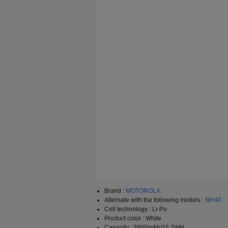
Brand :
MOTOROLA
Alternate with the following models :
NH40
Cell technology : Li-Po
Product color : White
Capacity : 3900mAh/15.2WH