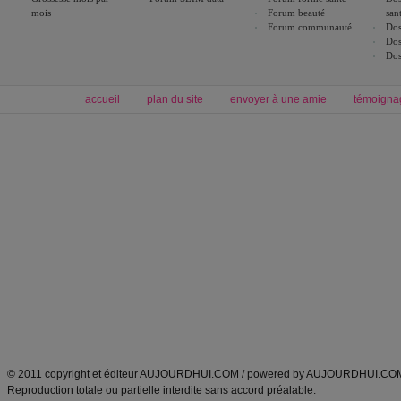
mois
Forum beauté
san
Forum communauté
Dos
Dos
Dos
accueil
plan du site
envoyer à une amie
témoigna
Forum minceur
Forum cuisine
Commencer un régime
boissons, vins et cocktails
Alimentation équilibrée et nutrition
astuces et bons plans
Minceur
Recette cuisine
exercices physiques
recette facile
produits minceur
Recette poulet
Tags
:
ventre plat
|
maigrir des fesses
|
abdominaux
|
régime américain
|
régime mayo
|
Découvrez aussi
:
exercices abdominaux
|
recette wok
|
ANXA Partenaires
:
Recette
de cuisine |
Recette cuisine
|
© 2011 copyright et éditeur AUJOURDHUI.COM / powered by AUJOURDHUI.CO
Reproduction totale ou partielle interdite sans accord préalable.