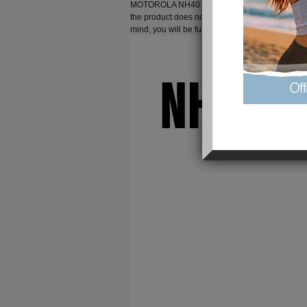
MOTOROLA NH40 Cell Phone Battery for sale. We
the product does not correspond to what you ex
mind, you will be fully refunded.