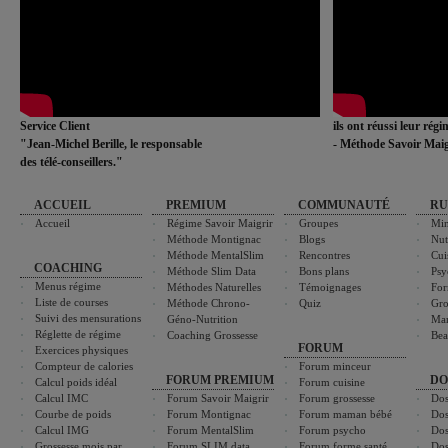
Service Client
ils ont réussi leur rég
"Jean-Michel Berille, le responsable
- Méthode Savoir Maig
des télé-conseillers."
ACCUEIL
PREMIUM
COMMUNAUTÉ
RU
Accueil
Régime Savoir Maigrir
Groupes
Min
Méthode Montignac
Blogs
Nut
Méthode MentalSlim
Rencontres
Cui
COACHING
Méthode Slim Data
Bons plans
Psy
Menus régime
Méthodes Naturelles
Témoignages
For
Liste de courses
Méthode Chrono-
Quiz
Gro
Suivi des mensurations
Géno-Nutrition
Ma
Réglette de régime
Coaching Grossesse
Bea
FORUM
Exercices physiques
Compteur de calories
Forum minceur
FORUM PREMIUM
DO
Calcul poids idéal
Forum cuisine
Calcul IMC
Forum Savoir Maigrir
Forum grossesse
Dos
Courbe de poids
Forum Montignac
Forum maman bébé
Dos
Calcul IMG
Forum MentalSlim
Forum psycho
Dos
Grossesse mois par
Forum SLIM data
Forum forme santé
Dos