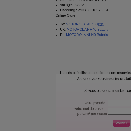
Voltage : 3.89V
Encoding : 24BA03110378_Te
Online Store:
JP:
MOTOROLA NH40 電池
UK:
MOTOROLA NH40 Battery
PL:
MOTOROLA NH40 Bateria
L’accès et l’utilisation du forum sont réser
Vous pouvez vous
inscrire gratu
Si vous êtes déjà membre, co
votre pseudo :
votre mot de passe :
(envoyé par email)