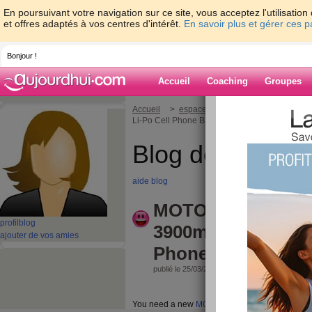
En poursuivant votre navigation sur ce site, vous acceptez l'utilisati
et offres adaptés à vos centres d'intérêt.
En savoir plus et gérer ces 
Bonjour !
Accueil
Coaching
Groupes
Accueil
>
espaces
>
batteriell
> MOTOROL
Li-Po Cell Phone Battery
Blog de batteriel
aide blog
MOTOROLA NH40
profil
blog
3900mAh/15.2WH 3.
ajouter de vos amies
Phone Battery
publié le 25/03/2024 à 10:42
You need a new
MOTOROLA NH40 Cell Phone 