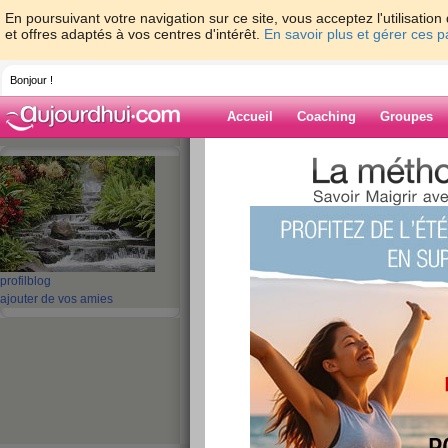
En poursuivant votre navigation sur ce site, vous acceptez l'utilisati
et offres adaptés à vos centres d'intérêt.
En savoir plus et gérer ces 
Bonjour !
Accueil
Coaching
Groupes
Accueil
>
espaces
>
babitou46
> bonjour
Blog de babitou
aide blog
bonjour a vous
profil
blog
ajouter de vos amies
publié le 18/10/2008 à 13:14
héllo comment allez vous , moi ça peu
allé , 
quand meme et vous , chez moi le soleil point
passage
de ( homar
), pas de plagece week-en
bien je vous souhaites une bonne semaine ,b