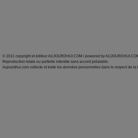
Minceur
Recette cuisine
exercices physiques
recette facile
produits minceur
Recette poulet
Tags
:
ventre plat
|
maigrir des fesses
|
abdominaux
|
régime américain
|
régime mayo
|
Découvrez aussi
:
exercices abdominaux
|
recette wok
|
ANXA Partenaires
:
Recette
de cuisine |
Recette cuisine
|
© 2011 copyright et éditeur AUJOURDHUI.COM / powered by AUJOURDHUI.CO
Reproduction totale ou partielle interdite sans accord préalable.
Aujourdhui.com collecte et traite les données personnelles dans le respect de la 