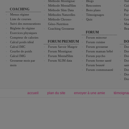
Méthode Montignac
Blogs
Nut
Méthode MentalSlim
Rencontres
Cui
COACHING
Méthode Slim Data
Bons plans
Psy
Menus régime
Méthodes Naturelles
Témoignages
For
Liste de courses
Méthode Chrono-
Quiz
Gro
Suivi des mensurations
Géno-Nutrition
Ma
Réglette de régime
Coaching Grossesse
Bea
FORUM
Exercices physiques
Compteur de calories
Forum minceur
FORUM PREMIUM
DO
Calcul poids idéal
Forum cuisine
Calcul IMC
Forum Savoir Maigrir
Forum grossesse
Dos
Courbe de poids
Forum Montignac
Forum maman bébé
Dos
Calcul IMG
Forum MentalSlim
Forum psycho
Dos
Grossesse mois par
Forum SLIM data
Forum forme santé
Dos
mois
Forum beauté
san
Forum communauté
Dos
Dos
Dos
accueil
plan du site
envoyer à une amie
témoigna
Forum minceur
Forum cuisine
Commencer un régime
boissons, vins et cocktails
Alimentation équilibrée et nutrition
astuces et bons plans