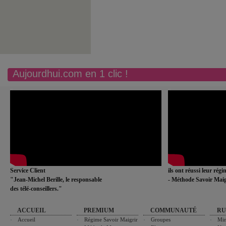
Aujourdhui.com en 1 clic !
Service Client
ils ont réussi leur rég
"Jean-Michel Berille, le responsable
- Méthode Savoir Maig
des télé-conseillers."
ACCUEIL
PREMIUM
COMMUNAUTÉ
RU
Accueil
Régime Savoir Maigrir
Groupes
Min