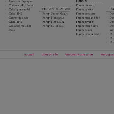
FORUM
Exercices physiques
Compteur de calories
Forum minceur
FORUM PREMIUM
DO
Calcul poids idéal
Forum cuisine
Calcul IMC
Forum Savoir Maigrir
Forum grossesse
Dos
Courbe de poids
Forum Montignac
Forum maman bébé
Dos
Calcul IMG
Forum MentalSlim
Forum psycho
Dos
Grossesse mois par
Forum SLIM data
Forum forme santé
Dos
mois
Forum beauté
san
Forum communauté
Dos
Dos
Dos
accueil
plan du site
envoyer à une amie
témoigna
Forum minceur
Forum cuisine
Commencer un régime
boissons, vins et cocktails
Alimentation équilibrée et nutrition
astuces et bons plans
Minceur
Recette cuisine
exercices physiques
recette facile
produits minceur
Recette poulet
Tags
:
ventre plat
|
maigrir des fesses
|
abdominaux
|
régime américain
|
régime mayo
|