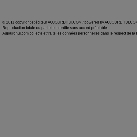
Découvrez aussi
:
exercices abdominaux
|
recette wok
|
ANXA Partenaires
:
Recette
de cuisine |
Recette cuisine
|
© 2011 copyright et éditeur AUJOURDHUI.COM / powered by AUJOURDHUI.CO
Reproduction totale ou partielle interdite sans accord préalable.
Aujourdhui.com collecte et traite les données personnelles dans le respect de la 