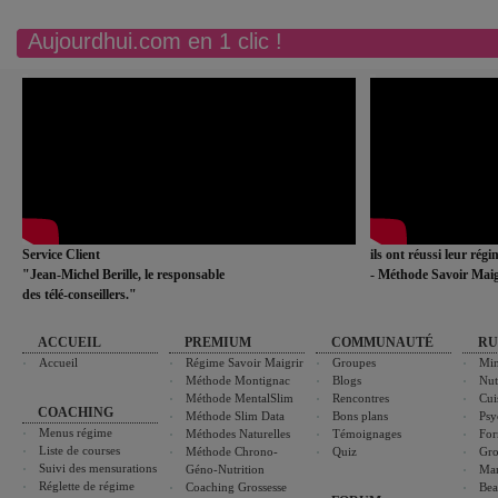
Aujourdhui.com en 1 clic !
Service Client
ils ont réussi leur rég
"Jean-Michel Berille, le responsable
- Méthode Savoir Maig
des télé-conseillers."
ACCUEIL
PREMIUM
COMMUNAUTÉ
RU
Accueil
Régime Savoir Maigrir
Groupes
Min
Méthode Montignac
Blogs
Nut
Méthode MentalSlim
Rencontres
Cui
COACHING
Méthode Slim Data
Bons plans
Psy
Menus régime
Méthodes Naturelles
Témoignages
For
Liste de courses
Méthode Chrono-
Quiz
Gro
Suivi des mensurations
Géno-Nutrition
Ma
Réglette de régime
Coaching Grossesse
Bea