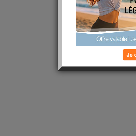
en tant IDE je suis quelqu'un d'active, de calme
lire la suite
1 - 1 de 1
«
‹ Préc.
1
Suiv. ›
»
Je 