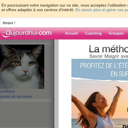
En poursuivant votre navigation sur ce site, vous acceptez l'utilisati
et offres adaptés à vos centres d'intérêt.
En savoir plus et gérer ces 
Bonjour !
Accueil
Coaching
Groupes
Accueil
>
espaces
>
azerty12
Blog de azerty1
aide blog
1 - 1 de 1
«
‹ Préc.
1
Suiv. ›
»
profil
blog
ajouter de vos amies
Je m’appelle emili
publié le 27/07/2011 à 02:18
Je m’appelle...emilie, je suis enceinte de quelq
preference pour manger sucré mais j'aimerais fa
ne pas prendre 20kg, je fais de la piscine une a