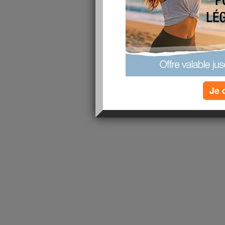
1 - 1 de 1
«
‹ Préc.
1
Suiv. ›
»
Je 