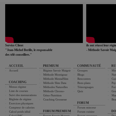
Service Client
ils ont réussi leur rég
"Jean-Michel Berille, le responsable
- Méthode Savoir Maig
des télé-conseillers."
ACCUEIL
PREMIUM
COMMUNAUTÉ
RU
Accueil
Régime Savoir Maigrir
Groupes
Min
Méthode Montignac
Blogs
Nut
Méthode MentalSlim
Rencontres
Cui
COACHING
Méthode Slim Data
Bons plans
Psy
Menus régime
Méthodes Naturelles
Témoignages
For
Liste de courses
Méthode Chrono-
Quiz
Gro
Suivi des mensurations
Géno-Nutrition
Ma
Réglette de régime
Coaching Grossesse
Bea
FORUM
Exercices physiques
Compteur de calories
Forum minceur
FORUM PREMIUM
DO
Calcul poids idéal
Forum cuisine
Calcul IMC
Forum Savoir Maigrir
Forum grossesse
Dos