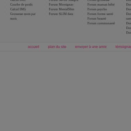
Courbe de poids
Forum Montignac
Forum maman bébé
Dos
Calcul IMG
Forum MentalSlim
Forum psycho
Dos
Grossesse mois par
Forum SLIM data
Forum forme santé
Dos
mois
Forum beauté
san
Forum communauté
Dos
Dos
Dos
accueil
plan du site
envoyer à une amie
témoigna
Forum minceur
Forum cuisine
Commencer un régime
boissons, vins et cocktails
Alimentation équilibrée et nutrition
astuces et bons plans
Minceur
Recette cuisine
exercices physiques
recette facile
produits minceur
Recette poulet
Tags
:
ventre plat
|
maigrir des fesses
|
abdominaux
|
régime américain
|
régime mayo
|
Découvrez aussi
:
exercices abdominaux
|
recette wok
|
ANXA Partenaires
:
Recette
de cuisine |
Recette cuisine
|