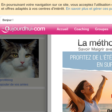
En poursuivant votre navigation sur ce site, vous acceptez l'utilisati
et offres adaptés à vos centres d'intérêt.
En savoir plus et gérer ces 
Bonjour !
Accueil
Coaching
Groupes
Accueil
>
espaces
>
auroresd
Blog de aurores
aide blog
1 - 1 de 1
«
‹ Préc.
1
Suiv. ›
»
profil
blog
ajouter de vos amies
Je m’appelle auror
publié le 01/04/2011 à 12:57
Je m’appelle...
lire la suite