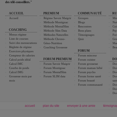
des télé-conseillers."
ACCUEIL
PREMIUM
COMMUNAUTÉ
RU
Accueil
Régime Savoir Maigrir
Groupes
Min
Méthode Montignac
Blogs
Nut
Méthode MentalSlim
Rencontres
Cui
COACHING
Méthode Slim Data
Bons plans
Psy
Menus régime
Méthodes Naturelles
Témoignages
For
Liste de courses
Méthode Chrono-
Quiz
Gro
Suivi des mensurations
Géno-Nutrition
Ma
Réglette de régime
Coaching Grossesse
Bea
FORUM
Exercices physiques
Compteur de calories
Forum minceur
FORUM PREMIUM
DO
Calcul poids idéal
Forum cuisine
Calcul IMC
Forum Savoir Maigrir
Forum grossesse
Dos
Courbe de poids
Forum Montignac
Forum maman bébé
Dos
Calcul IMG
Forum MentalSlim
Forum psycho
Dos
Grossesse mois par
Forum SLIM data
Forum forme santé
Dos
mois
Forum beauté
san
Forum communauté
Dos
Dos
Dos
accueil
plan du site
envoyer à une amie
témoigna
Forum minceur
Forum cuisine