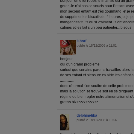
bonjour, en effet l'obésité infantile est un gra
gerer. Je n'ai pas ce soucis pour l'instant ave
mon second enfant est très gourmand, et je rest
de supprimer les biscuits du 4 heures, et je 
manger des fruits ou si vraiment ils ont encore
calmes et les fait s un peu patienter... bisous
ishraf
publié le 18/12/2008 à 11:01
bonjour
oui c'un grand probleme
surtout que certains parents travailles alors i
de ses enfant et biensure ca aide les enfant 
...............
donc c'normal k'on souffre de cette prob mond
mais la solution se trouve soit en se dirigeant
régime ou bien regler notre alimentation et s
grosss bizzzzzzzzzzzzz
delphinetika
publié le 18/12/2008 à 10:56