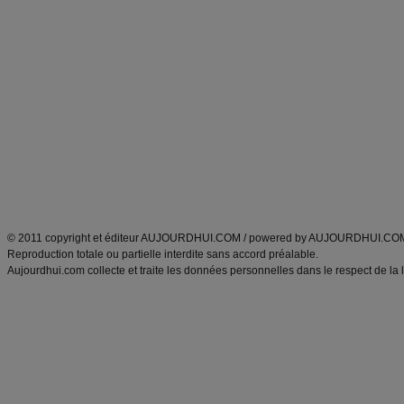
Commencer un régime
boissons, vins et cocktails
Alimentation équilibrée et nutrition
astuces et bons plans
Minceur
Recette cuisine
exercices physiques
recette facile
produits minceur
Recette poulet
Tags
:
ventre plat
|
maigrir des fesses
|
abdominaux
|
régime américain
|
régime mayo
|
Découvrez aussi
:
exercices abdominaux
|
recette wok
|
ANXA Partenaires
:
Recette
de cuisine |
Recette cuisine
|
© 2011 copyright et éditeur AUJOURDHUI.COM / powered by AUJOURDHUI.CO
Reproduction totale ou partielle interdite sans accord préalable.
Aujourdhui.com collecte et traite les données personnelles dans le respect de la 