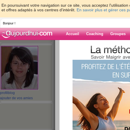
En poursuivant votre navigation sur ce site, vous acceptez l'utilisati
et offres adaptés à vos centres d'intérêt.
En savoir plus et gérer ces 
Bonjour !
Accueil
Coaching
Groupes
Accueil
>
espaces
>
aureliebaudouin
> L'
Blog de aurelie
aide blog
L'obésité infantile
publié le 17/12/2008 à 19:05
profil
blog
ajouter de vos amies