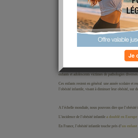
En cette période de fêtes et d’abondance alimentaire, j’
qu’est l’
obésité infantile
.
Je 
Comme certaines le savent, je travaille à mi temps dan
enfants et adolescents victimes de pathologies diverses,
Ces enfants restent en général
une année scolaire et re
l’obésité infantile, visant à diminuer leur obésité, sur 
A l’échelle mondiale, nous pouvons dire que l’obésité in
L’incidence de l’obésité infantile
a doublé en Europe
En France, l’obésité infantile touche près d’
un enfant 