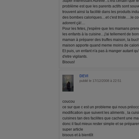
Super intéressant Aurélie...c'est certain que le 
problème est que les parents actifs sont souve
trouvent ainsi la facilité dans les produits ind
des bombes caloriques....et c'est triste.....le 
adorent çà!....
Pour les fetes, j'espère que les mamans prend
les enfants à la cuisine....j'ai tellement de b
maman à préparer des truffes maison, la buche 
maison apporte quand meme moins de calorie
Et puis, un enfant n'a pas à manger autant qu'
d'etre vigilants.
Bisous!
DEVI
publié le 17/12/2008 à 22:51
coucou
ce sur que c est un probleme qui nous préocc
modification que suivent les aliments , la cuis
cuisines tan des facilites que cachent une ma
donc il faut mieux rester simple et se prépare
super article
bisous et à bientôt