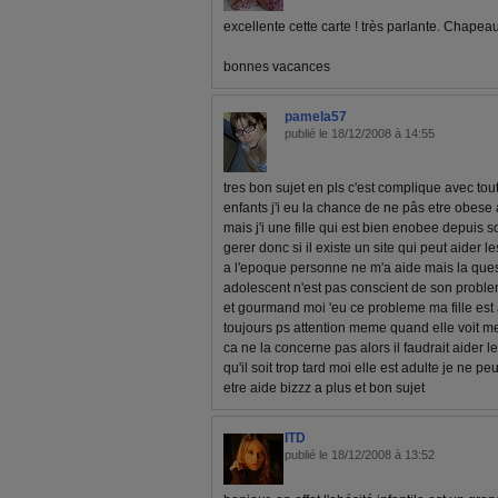
excellente cette carte ! très parlante. Chapea
bonnes vacances
pamela57
publié le 18/12/2008 à 14:55
tres bon sujet en pls c'est complique avec tou
enfants j'i eu la chance de ne pâs etre obes
mais j'i une fille qui est bien enobee depuis 
gerer donc si il existe un site qui peut aider
a l'epoque personne ne m'a aide mais la quest
adolescent n'est pas conscient de son problem
et gourmand moi 'eu ce probleme ma fille est 
toujours ps attention meme quand elle voit m
ca ne la concerne pas alors il faudrait aide
qu'il soit trop tard moi elle est adulte je ne pe
etre aide bizzz a plus et bon sujet
ITD
publié le 18/12/2008 à 13:52