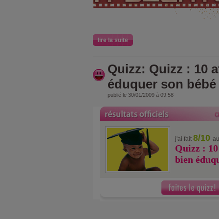
lire la suite
Quizz: Quizz : 10 
éduquer son bébé
publié le 30/01/2009 à 09:58
8/10
j'ai fait
au
Quizz : 10
bien éduq