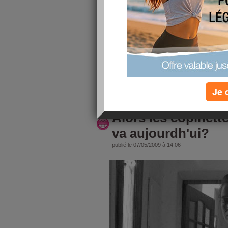
bien passé en tout cas c'était plus rapide que po
et je craque évidemment ainsi que sa soeur( c'es
bon). Je suis de retour j'espère pouvoir me met
du poids,bon j'allaite mais quand même je veux 
j'espère que j'y arriverai. Je vous fais des bises 
contente de vous retrouver
lire la suite
Je 
Alors les copinet
va aujourdh'ui?
publié le 07/05/2009 à 14:06