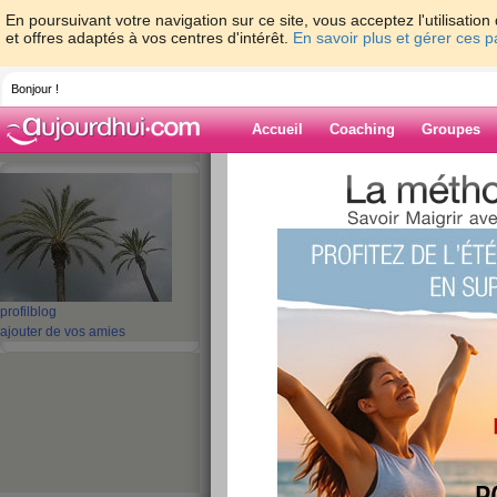
En poursuivant votre navigation sur ce site, vous acceptez l'utilisati
et offres adaptés à vos centres d'intérêt.
En savoir plus et gérer ces 
Bonjour !
Accueil
Coaching
Groupes
Accueil
>
espaces
>
atchaluna
Blog de atchalu
aide blog
profil
blog
ajouter de vos amies
1 - 10 de 79
«
‹ Préc.
1
2
3
4
5
de retour bien déc
contre les kg c rep
publié le 26/09/2009 à 13:59
Un petit bonjour, ca y est je suis de retour, mon