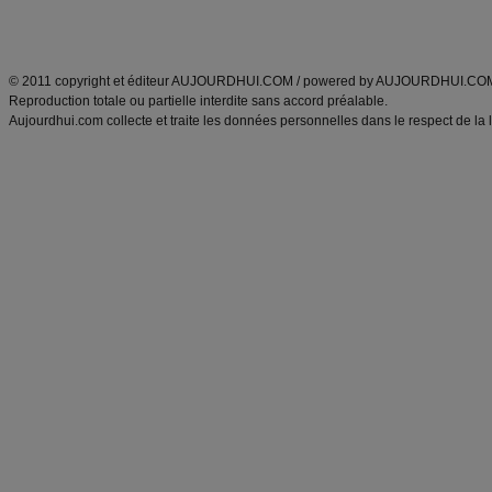
Découvrez aussi
:
exercices abdominaux
|
recette wok
|
ANXA Partenaires
:
Recette
de cuisine |
Recette cuisine
|
© 2011 copyright et éditeur AUJOURDHUI.COM / powered by AUJOURDHUI.CO
Reproduction totale ou partielle interdite sans accord préalable.
Aujourdhui.com collecte et traite les données personnelles dans le respect de la 