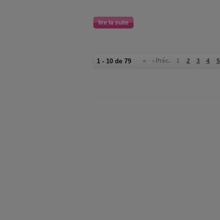
lire la suite
1 - 10 de 79
«
‹ Préc.
1
2
3
4
5