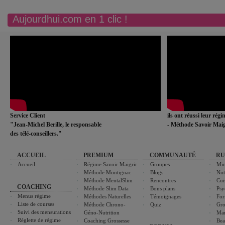
Aujourdhui.com en 1 clic !
Service Client
ils ont réussi leur rég
"Jean-Michel Berille, le responsable
- Méthode Savoir Maig
des télé-conseillers."
ACCUEIL
PREMIUM
COMMUNAUTÉ
RU
Accueil
Régime Savoir Maigrir
Groupes
Min
Méthode Montignac
Blogs
Nut
Méthode MentalSlim
Rencontres
Cui
COACHING
Méthode Slim Data
Bons plans
Psy
Menus régime
Méthodes Naturelles
Témoignages
For
Liste de courses
Méthode Chrono-
Quiz
Gro
Suivi des mensurations
Géno-Nutrition
Ma
Réglette de régime
Coaching Grossesse
Bea