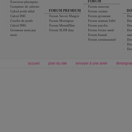
FORUM
Exercices physiques
Compteur de calories
Forum minceur
FORUM PREMIUM
DO
Calcul poids idéal
Forum cuisine
Calcul IMC
Forum Savoir Maigrir
Forum grossesse
Dos
Courbe de poids
Forum Montignac
Forum maman bébé
Dos
Calcul IMG
Forum MentalSlim
Forum psycho
Dos
Grossesse mois par
Forum SLIM data
Forum forme santé
Dos
mois
Forum beauté
san
Forum communauté
Dos
Dos
Dos
accueil
plan du site
envoyer à une amie
témoigna
Forum minceur
Forum cuisine
Commencer un régime
boissons, vins et cocktails
Alimentation équilibrée et nutrition
astuces et bons plans
Minceur
Recette cuisine
exercices physiques
recette facile
produits minceur
Recette poulet
Tags
:
ventre plat
|
maigrir des fesses
|
abdominaux
|
régime américain
|
régime mayo
|