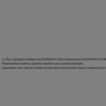
Commencer un régime
boissons, vins et cocktails
Alimentation équilibrée et nutrition
astuces et bons plans
Minceur
Recette cuisine
exercices physiques
recette facile
produits minceur
Recette poulet
Tags
:
ventre plat
|
maigrir des fesses
|
abdominaux
|
régime américain
|
régime mayo
|
Découvrez aussi
:
exercices abdominaux
|
recette wok
|
ANXA Partenaires
:
Recette
de cuisine |
Recette cuisine
|
© 2011 copyright et éditeur AUJOURDHUI.COM / powered by AUJOURDHUI.CO
Reproduction totale ou partielle interdite sans accord préalable.
Aujourdhui.com collecte et traite les données personnelles dans le respect de la 