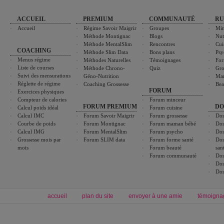
ACCUEIL
PREMIUM
COMMUNAUTÉ
RU
Accueil
Régime Savoir Maigrir
Groupes
Min
Méthode Montignac
Blogs
Nut
Méthode MentalSlim
Rencontres
Cui
COACHING
Méthode Slim Data
Bons plans
Psy
Menus régime
Méthodes Naturelles
Témoignages
For
Liste de courses
Méthode Chrono-
Quiz
Gro
Suivi des mensurations
Géno-Nutrition
Ma
Réglette de régime
Coaching Grossesse
Bea
FORUM
Exercices physiques
Compteur de calories
Forum minceur
FORUM PREMIUM
DO
Calcul poids idéal
Forum cuisine
Calcul IMC
Forum Savoir Maigrir
Forum grossesse
Dos
Courbe de poids
Forum Montignac
Forum maman bébé
Dos
Calcul IMG
Forum MentalSlim
Forum psycho
Dos
Grossesse mois par
Forum SLIM data
Forum forme santé
Dos
mois
Forum beauté
san
Forum communauté
Dos
Dos
Dos
accueil
plan du site
envoyer à une amie
témoigna
Forum minceur
Forum cuisine