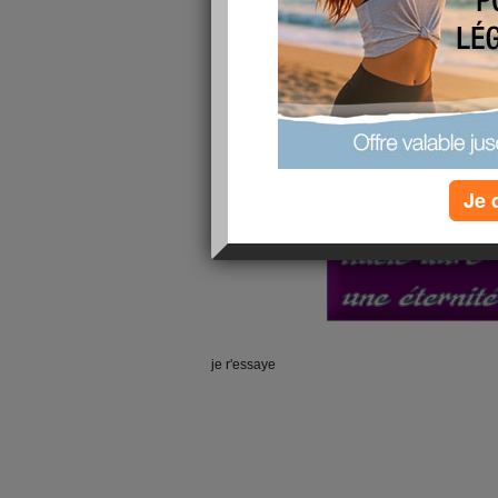
Je 
je r'essaye