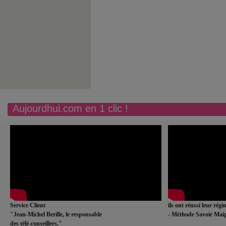
Aujourdhui.com en 1 clic !
Service Client
ils ont réussi leur rég
"Jean-Michel Berille, le responsable
- Méthode Savoir Maig
des télé-conseillers."