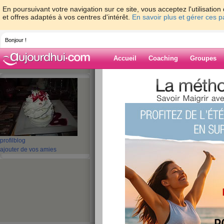
En poursuivant votre navigation sur ce site, vous acceptez l'utilisati
et offres adaptés à vos centres d'intérêt.
En savoir plus et gérer ces 
Bonjour !
Accueil
Coaching
Groupes
Accueil
>
espaces
>
ascot
> encore mieu
Blog de ascot
aide blog
encore mieux pas 
profil
blog
ajouter de vos amies
publié le 06/02/2008 à 19:17