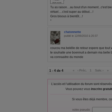
Tu as raison....au bout d'un moment...c'est bie
virtuel.....c'est super au début....!
Gros bisous à bientôt....!
*
chatonnette
publié le 12/06/2010 à 20:37
coucou ma bekllle de retour espere que tout 
te souhaite une boennuit a demain ma belle b
va connaaitre du monde
1 - 4 de 4
«
‹ Préc.
1
Suiv. ›
»
L’accès et l’utilisation du forum sont réser
Vous pouvez vous
inscrire gratu
Si vous êtes déjà membre, co
votre pseudo :