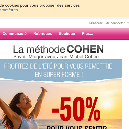
on de cookies pour vous proposer des services
paramètres.
M'inscrire
|
Me connecter
|
?
Communauté
Rubriques
Boutique
Plus...
ive d'aujourhui.com - Le Havre
d'aujourhui.com
rhui.com - Le Havre
ARCHIVES
ille