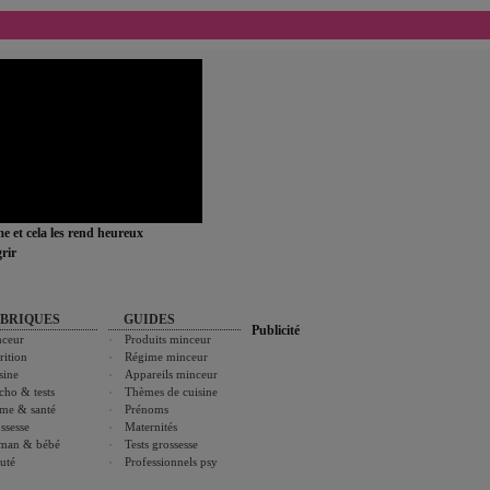
ime et cela les rend heureux
rir
BRIQUES
GUIDES
Publicité
ceur
Produits minceur
rition
Régime minceur
sine
Appareils minceur
cho & tests
Thèmes de cuisine
me & santé
Prénoms
ssesse
Maternités
man & bébé
Tests grossesse
uté
Professionnels psy