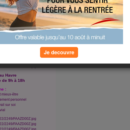
e-Normandie, Le Havre
exact précisé prochainement.
us de faire de belles rencontres
ous connaître vous-même ! Tarif :
 (voir les détails dans les
Je decouvre
au Havre
 de 9h à 18h
e :
t mieux-être
pement personnel
ail sur soi
vial