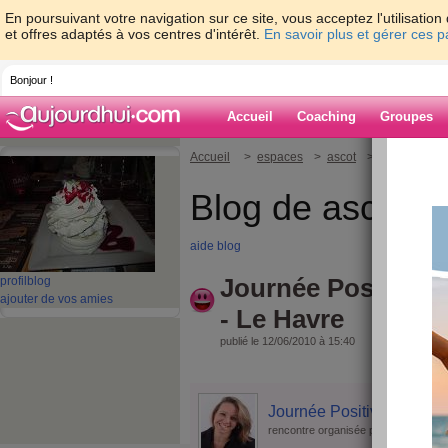
En poursuivant votre navigation sur ce site, vous acceptez l'utilisati
et offres adaptés à vos centres d'intérêt.
En savoir plus et gérer ces 
Bonjour !
Accueil
Coaching
Groupes
Accueil
>
espaces
>
ascot
> Journée Posit
Blog de ascot
aide blog
Journée Positive 
profil
blog
ajouter de vos amies
- Le Havre
publié le 12/06/2010 à 15:40
Journée Positive d'aujou
cecileneuv
rencontre organisée par