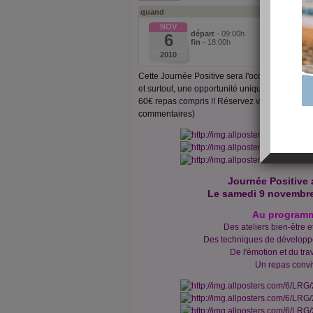
quand
où
Haut
NOV
départ
- 09:00h
6
Lieu 
fin
- 18:00h
2010
Cette Journée Positive sera l'occasion pour vo
et surtout, une opportunité unique de mieux v
60€ repas compris !! Réservez vite votre place !
commentaires)
Journée Positive 
Le samedi 9 novembre
Au programm
Des ateliers bien-être e
Des techniques de dévelop
De l'émotion et du trav
Un repas convi