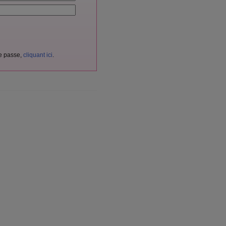
de passe,
cliquant ici
.