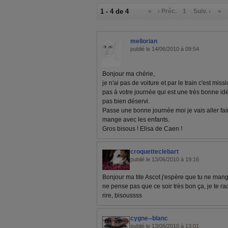
1 - 4 de 4
«
‹ Préc.
1
Suiv. ›
»
mellorian
publié le 14/06/2010 à 09:54
Bonjour ma chérie,
je n'ai pas de voiture et par le train c'est mis
pas à votre journée qui est une très bonne id
pas bien déservi.
Passe une bonne journée moi je vais aller fa
mange avec les enfants.
Gros bisous ! Elisa de Caen !
croquetteclebart
publié le 13/06/2010 à 19:16
Bonjour ma tite Ascot j'espère que tu ne man
ne pense pas que ce soir très bon ça, je te ra
rire, bisoussss
cygne--blanc
publié le 13/06/2010 à 13:01