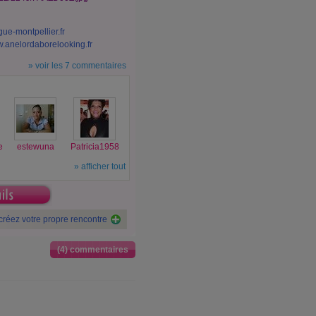
e-montpellier.fr
.anelordaborelooking.fr
»
voir les 7 commentaires
e
estewuna
Patricia1958
»
afficher tout
créez votre propre rencontre
(4) commentaires