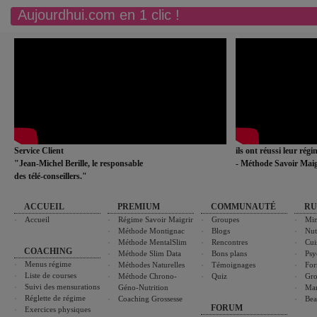
Aujourdhui.com en 1 clic !
Service Client
ils ont réussi leur rég
"Jean-Michel Berille, le responsable
- Méthode Savoir Maig
des télé-conseillers."
ACCUEIL
PREMIUM
COMMUNAUTÉ
RU
Accueil
Régime Savoir Maigrir
Groupes
Min
Méthode Montignac
Blogs
Nut
Méthode MentalSlim
Rencontres
Cui
COACHING
Méthode Slim Data
Bons plans
Psy
Menus régime
Méthodes Naturelles
Témoignages
For
Liste de courses
Méthode Chrono-
Quiz
Gro
Suivi des mensurations
Géno-Nutrition
Ma
Réglette de régime
Coaching Grossesse
Bea
FORUM
Exercices physiques