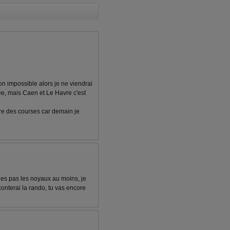
sion impossible alors je ne viendrai
ée, mais Caen et Le Havre c'est
ire des courses car demain je
ges pas les noyaux au moins, je
conterai la rando, tu vas encore