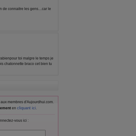
n de connaitre les gens....car le
vabienpour toi malgre le temps je
is chatonnette braco cet bien tu
vés aux membres d'Aujourdhui.com.
cliquant ici
itement
en
.
nnectez-vous ici :