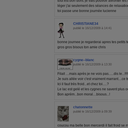
tout est bon donc je vais pouvoir affronter les
léger j'ai seulement des séances de relaxation
toi passe une bonne journée lucienne
CHRISTIANE34
publié le 16/12/2009 à 14:41
bonne journee je regarderai apres tes petits te
gros gros bisous ton amie chris
cygne--blanc
publié le 16/12/2009 à 13:30
Filait ....mais après je ne vois pas......dis le...!!!!
Je suis allée voir c'est vraiment marrant....ce tru
Ici il faut très froid...et chez toi.....?
Le lac est gelé et les cygnes ne savent plus où
Bon aprèm...bon moral....bisous...!
chatonnette
publié le 16/12/2009 à 09:39
coucou ma belle bon mercerdi il fait froid se m