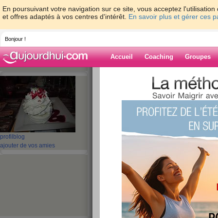
En poursuivant votre navigation sur ce site, vous acceptez l'utilisati
et offres adaptés à vos centres d'intérêt.
En savoir plus et gérer ces 
Bonjour !
Accueil
Coaching
Groupes
Accueil
>
espaces
>
ascot
> C' EST MARR
Blog de ascot
aide blog
C' EST MARRANT,
profil
blog
ajouter de vos amies
AMUSANT.....
publié le 15/12/2009 à 19:16
Je vous ai déniché 
et génial.