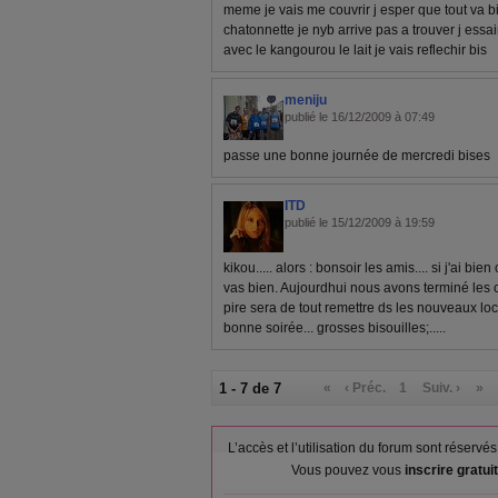
meme je vais me couvrir j esper que tout va b
chatonnette je nyb arrive pas a trouver j essai
avec le kangourou le lait je vais reflechir bis
meniju
publié le 16/12/2009 à 07:49
passe une bonne journée de mercredi bises
ITD
publié le 15/12/2009 à 19:59
kikou..... alors : bonsoir les amis.... si j'ai bien
vas bien. Aujourdhui nous avons terminé les ca
pire sera de tout remettre ds les nouveaux loc
bonne soirée... grosses bisouilles;.....
1 - 7 de 7
«
‹ Préc.
1
Suiv. ›
»
L’accès et l’utilisation du forum sont réser
Vous pouvez vous
inscrire gratu