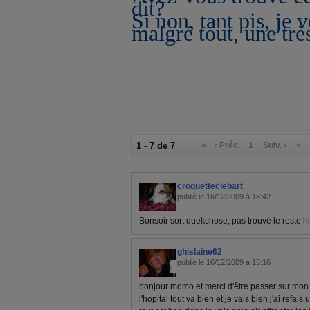
dit?
Si non, tant pis, je 
malgré tout, une trè
1 - 7 de 7
«
‹ Préc.
1
Suiv. ›
»
croquetteclebart
publié le 16/12/2009 à 18:42
Bonsoir sort quekchose, pas trouvé le reste hi
ghislaine62
publié le 16/12/2009 à 15:16
bonjour momo et merci d'être passer sur mon
l'hopital tout va bien et je vais bien j'ai refa