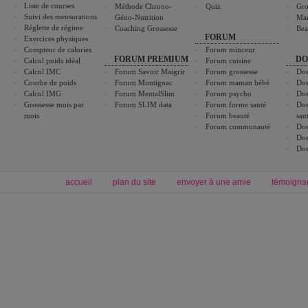
Liste de courses
Méthode Chrono-
Quiz
Gro
Suivi des mensurations
Géno-Nutrition
Ma
Réglette de régime
Coaching Grossesse
Bea
FORUM
Exercices physiques
Compteur de calories
Forum minceur
FORUM PREMIUM
DO
Calcul poids idéal
Forum cuisine
Calcul IMC
Forum Savoir Maigrir
Forum grossesse
Dos
Courbe de poids
Forum Montignac
Forum maman bébé
Dos
Calcul IMG
Forum MentalSlim
Forum psycho
Dos
Grossesse mois par
Forum SLIM data
Forum forme santé
Dos
mois
Forum beauté
san
Forum communauté
Dos
Dos
Dos
accueil
plan du site
envoyer à une amie
témoigna
Forum minceur
Forum cuisine
Commencer un régime
boissons, vins et cocktails
Alimentation équilibrée et nutrition
astuces et bons plans
Minceur
Recette cuisine
exercices physiques
recette facile
produits minceur
Recette poulet