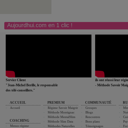
Aujourdhui.com en 1 clic !
Service Client
ils ont réussi leur rég
"Jean-Michel Berille, le responsable
- Méthode Savoir Maig
des télé-conseillers."
ACCUEIL
PREMIUM
COMMUNAUTÉ
RU
Accueil
Régime Savoir Maigrir
Groupes
Min
Méthode Montignac
Blogs
Nut
Méthode MentalSlim
Rencontres
Cui
COACHING
Méthode Slim Data
Bons plans
Psy
Menus régime
Méthodes Naturelles
Témoignages
For