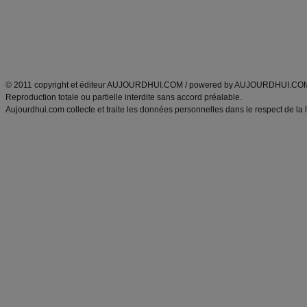
Tags
:
ventre plat
|
maigrir des fesses
|
abdominaux
|
régime américain
|
régime mayo
|
Découvrez aussi
:
exercices abdominaux
|
recette wok
|
ANXA Partenaires
:
Recette
de cuisine |
Recette cuisine
|
© 2011 copyright et éditeur AUJOURDHUI.COM / powered by AUJOURDHUI.CO
Reproduction totale ou partielle interdite sans accord préalable.
Aujourdhui.com collecte et traite les données personnelles dans le respect de la 