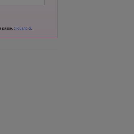
de passe,
cliquant ici
.