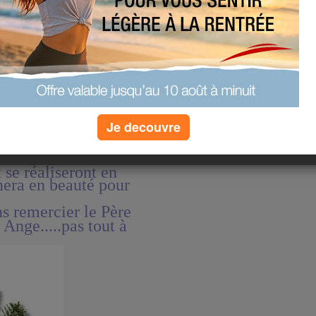
ecevoir la
 neiges !
pportera le
ne année !
 à vos côtés vous
Je decouvre
 se réaliseront en
nera en beauté pour
 remercier le Père
Ange.....pas tout à