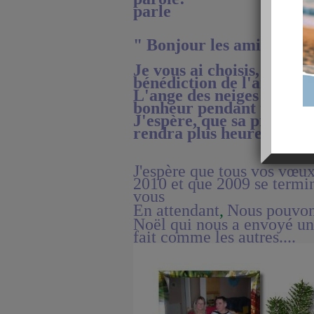
parle
"
Bonjour les amis
Je vous ai choisis, pour r
bénédiction de l'ange des
L'ange des neiges vous a
bonheur
pendant toute u
J'espère, que sa présence
rendra plus heureux.
J'espère que tous vos vœux
2010 et que 2009 se termi
vous
En attendant
,
Nous pouvons
Noël qui nous a envoyé un 
fait comme les autres....