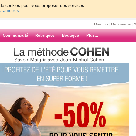
on de cookies pour vous proposer des services
paramètres.
M'inscrire
|
Me connecter
|
?
Communauté
Rubriques
Boutique
Plus...
AVEC LE PERE NOEL .....
 LE PERE
ère Noël
et il m'a
rmédiaire, alors
ARCHIVES
e Noël vous