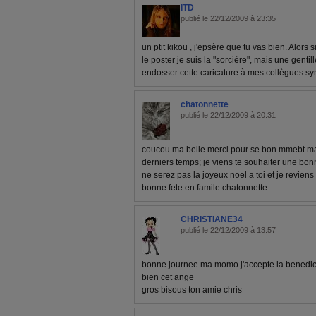
ITD
publié le 22/12/2009 à 23:35
un ptit kikou , j'epsère que tu vas bien. Alors
le poster je suis la "sorcière", mais une gentille
endosser cette caricature à mes collègues symp
chatonnette
publié le 22/12/2009 à 20:31
coucou ma belle merci pour se bon mmebt mal
derniers temps; je viens te souhaiter une bon
ne serez pas la joyeux noel a toi et je revien
bonne fete en famile chatonnette
CHRISTIANE34
publié le 22/12/2009 à 13:57
bonne journee ma momo j'accepte la benedicti
bien cet ange
gros bisous ton amie chris