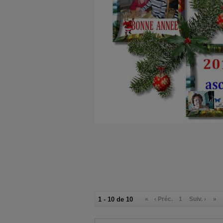
1 - 10 de 10
«
‹ Préc.
1
Suiv. ›
»