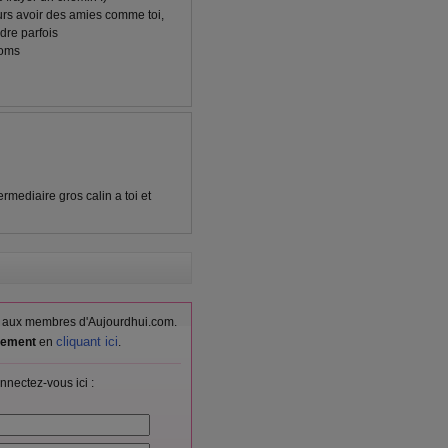
urs avoir des amies comme toi,
rdre parfois
coms
ermediaire gros calin a toi et
vés aux membres d'Aujourdhui.com.
cliquant ici
itement
en
.
nnectez-vous ici :