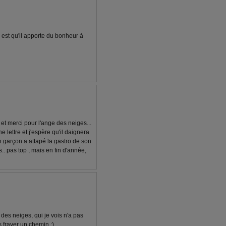
el est qu'il apporte du bonheur à
 et merci pour l'ange des neiges...
 une lettre et j'espère qu'il daignera
 garçon a attapé la gastro de son
is.. pas top , mais en fin d'année,
 des neiges, qui je vois n'a pas
frayer un chemin :)