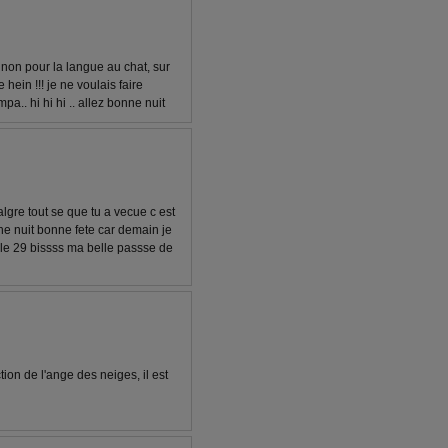
 sinon pour la langue au chat, sur
 hein !!! je ne voulais faire
a.. hi hi hi .. allez bonne nuit
gre tout se que tu a vecue c est
ne nuit bonne fete car demain je
s le 29 bissss ma belle passse de
on de l'ange des neiges, il est