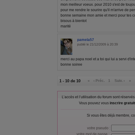
mon meilleur voeux. pour 2010 s'est de toujo
pour me rendre le sourire qu'il m'arrive de pe
bonne semaine mon amie et merci pour tes 
bisous à bientot
marité
pamela57
publié le 21/12/2009 à 20:39
merci au papa noel et a toi qui lui a servi d'int
bonne soiree
1 - 10 de 10
«
‹ Préc.
1
Suiv. ›
»
L’accès et l’utilisation du forum sont réser
Vous pouvez vous
inscrire gratu
Si vous êtes déjà membre, co
votre pseudo :
votre mot de passe :