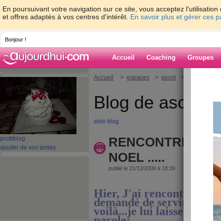
En poursuivant votre navigation sur ce site, vous acceptez l'utilisati
et offres adaptés à vos centres d'intérêt.
En savoir plus et gérer ces 
Bonjour !
Accueil
Coaching
Groupes
Accueil
>
espaces
>
ascot
> RENCONTRE 
Blog de ascot
aide blog
RENCONTRE AVEC
profil
blog
ajouter de vos amies
NOEL .....
publié le 21/12/2009 à 18:39
Hier, J'ai rencontré le P
demandé de servir d'inte
voilà...je lui laisse la
parole: Le Pèr