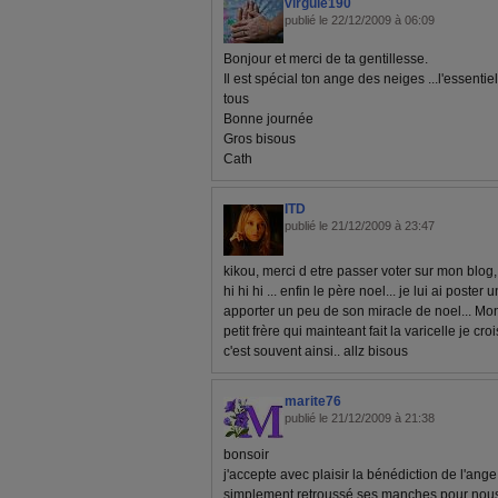
virgule190
publié le 22/12/2009 à 06:09
Bonjour et merci de ta gentillesse.
Il est spécial ton ange des neiges ...l'essenti
tous
Bonne journée
Gros bisous
Cath
ITD
publié le 21/12/2009 à 23:47
kikou, merci d etre passer voter sur mon blog,
hi hi hi ... enfin le père noel... je lui ai poster
apporter un peu de son miracle de noel... Mon
petit frère qui mainteant fait la varicelle je cro
c'est souvent ainsi.. allz bisous
marite76
publié le 21/12/2009 à 21:38
bonsoir
j'accepte avec plaisir la bénédiction de l'ange
simplement retroussé ses manches pour nous 