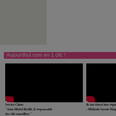
Aujourdhui.com en 1 clic !
Service Client
ils ont réussi leur rég
"Jean-Michel Berille, le responsable
- Méthode Savoir Maig
des télé-conseillers."