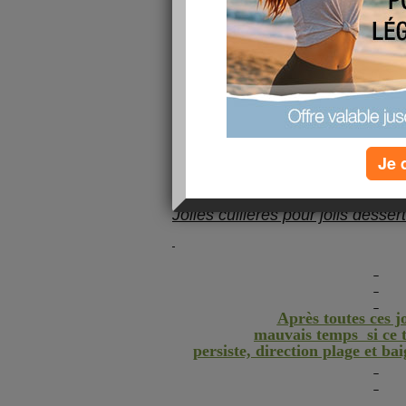
en ce moment , il y en a plein
de ces arcs en ciel entre pluie
et beau temps.................
Mettons à nos pieds de conforta
Je 
chaussures.................,
Jolies cuillères pour jolis 
Après toutes ces j
mauvais temps si ce 
persiste, direction plage et b