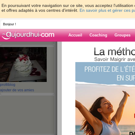
En poursuivant votre navigation sur ce site, vous acceptez l'utilisati
et offres adaptés à vos centres d'intérêt.
En savoir plus et gérer ces 
Bonjour !
Accueil
Coaching
Groupes
Accueil
>
espaces
>
ascot
> Coucou venez 
Blog de ascot
aide blog
Coucou venez jeter
profil
blog
ajouter de vos amies
publié le 25/07/2009 à 18:25
espere que vous passez une