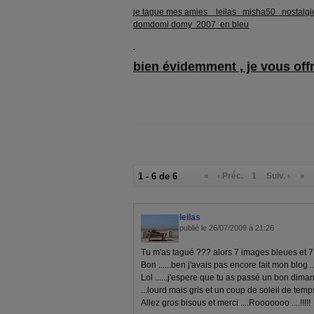
je tague mes amies leilas misha50 nostalg
domdomi domy 2007 en bleu
bien évidemment , je vous offre
1 - 6 de 6
«
‹ Préc.
1
Suiv. ›
»
leilas
publié le 26/07/2009 à 21:26
Tu m'as tagué ??? alors 7 images bleues et 
Bon ......ben j'avais pas encore fait mon blog ..
Lol ......j'espere que tu as passé un bon dimanc
...lourd mais gris et un coup de soleil de temp
Allez gros bisous et merci ....Rooooooo ....!!!!!