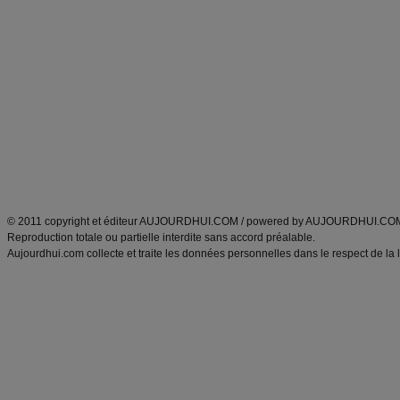
Alimentation équilibrée et nutrition
astuces et bons plans
Minceur
Recette cuisine
exercices physiques
recette facile
produits minceur
Recette poulet
Tags
:
ventre plat
|
maigrir des fesses
|
abdominaux
|
régime américain
|
régime mayo
|
Découvrez aussi
:
exercices abdominaux
|
recette wok
|
ANXA Partenaires
:
Recette
de cuisine |
Recette cuisine
|
© 2011 copyright et éditeur AUJOURDHUI.COM / powered by AUJOURDHUI.CO
Reproduction totale ou partielle interdite sans accord préalable.
Aujourdhui.com collecte et traite les données personnelles dans le respect de la 