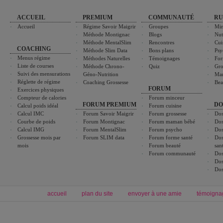
ACCUEIL
PREMIUM
COMMUNAUTÉ
RU
Accueil
Régime Savoir Maigrir
Groupes
Min
Méthode Montignac
Blogs
Nut
Méthode MentalSlim
Rencontres
Cui
COACHING
Méthode Slim Data
Bons plans
Psy
Menus régime
Méthodes Naturelles
Témoignages
For
Liste de courses
Méthode Chrono-
Quiz
Gro
Suivi des mensurations
Géno-Nutrition
Ma
Réglette de régime
Coaching Grossesse
Bea
FORUM
Exercices physiques
Compteur de calories
Forum minceur
FORUM PREMIUM
DO
Calcul poids idéal
Forum cuisine
Calcul IMC
Forum Savoir Maigrir
Forum grossesse
Dos
Courbe de poids
Forum Montignac
Forum maman bébé
Dos
Calcul IMG
Forum MentalSlim
Forum psycho
Dos
Grossesse mois par
Forum SLIM data
Forum forme santé
Dos
mois
Forum beauté
san
Forum communauté
Dos
Dos
Dos
accueil
plan du site
envoyer à une amie
témoigna
Forum minceur
Forum cuisine
Commencer un régime
boissons, vins et cocktails