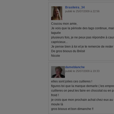
Brasileira_34
publié le 25/07/2009 à 22:56
Coucou mon amie,
Je vois que la période des tags continue, m
taguée
plusieurs fois, je ne peux pas répondre à caus
capricieux...
Je pense bien à toi et je te remercie de reste
De gros bisous du Brésil
Nicole
dameblanche
publié le 25/07/2009 à 19:33
elles sont jolies ces cuilleres !
figures toi que la marque demarle ( les emprei
cuilleres on peut les faire en chocolat ou en 
froid !
je crois que mon prochain achat chez eux au 
moule là
gros bisous et bon dimanche !!