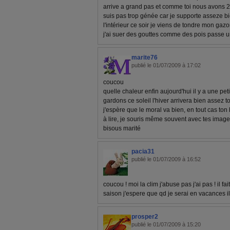
arrive a grand pas et comme toi nous avons 2
suis pas trop génée car je supporte asseze bi
l'intérieur ce soir je viens de tondre mon gazo
j'ai suer des gouttes comme des pois passe 
marite76
publié le 01/07/2009 à 17:02
coucou
quelle chaleur enfin aujourd'hui il y a une pe
gardons ce soleil l'hiver arrivera bien assez to
j'espère que le moral va bien, en tout cas ton 
à lire, je souris même souvent avec tes images
bisous marité
pacia31
publié le 01/07/2009 à 16:52
coucou ! moi la clim j'abuse pas j'ai pas ! il f
saison j'espere que qd je serai en vacances il
prosper2
publié le 01/07/2009 à 15:20