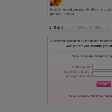
tu as la mer tout pres pour te raffraichir........j 
pouvais.....bisous
1 - 5 de 5
«
‹ Préc.
1
Suiv. ›
»
L’accès et l’utilisation du forum sont réser
Vous pouvez vous
inscrire gratu
Si vous êtes déjà membre, co
votre pseudo :
votre mot de passe :
(envoyé par email)
Si vous avez oublié votre mot 