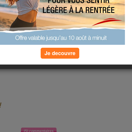
s !
ut de même...
dans les trains est
s...
Je decouvre
!
(5) commentaires