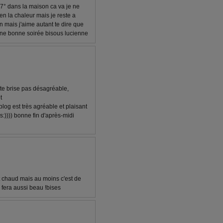
7° dans la maison ca va je ne
en la chaleur mais je reste a
n mais j'aime autant te dire que
une bonne soirée bisous lucienne
tite brise pas désagréable,
t
blog est très agréable et plaisant
:)))) bonne fin d'après-midi
ait chaud mais au moins c'est de
 fera aussi beau !bises