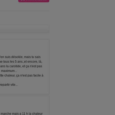
j'en suis désolée, mais tu sais
e tous les 5 ans.;et encore, là,
ans la carotide, et ça n'est pas
 au maximum...
te chaleur, ça n'est pas facile à
partir vite...
a marche mais a 11 h la chaleur