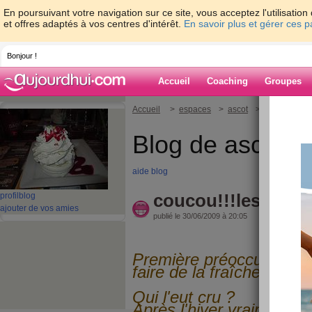
En poursuivant votre navigation sur ce site, vous acceptez l'utilisati
et offres adaptés à vos centres d'intérêt.
En savoir plus et gérer ces 
Bonjour !
Accueil
Coaching
Groupes
Accueil
>
espaces
>
ascot
> coucou!!!les
Blog de ascot
aide blog
coucou!!!les amie
profil
blog
ajouter de vos amies
publié le 30/06/2009 à 20:05
Première préoccupation d
faire de la fraîcheur dan
Qui l'eut cru ?
Après l'hiver vraiment fr