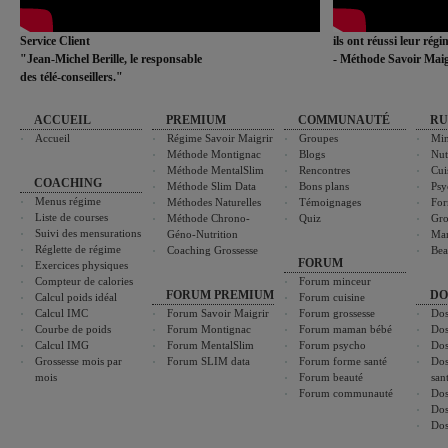
Service Client
ils ont réussi leur rég
"Jean-Michel Berille, le responsable
- Méthode Savoir Maig
des télé-conseillers."
ACCUEIL
PREMIUM
COMMUNAUTÉ
RU
Accueil
Régime Savoir Maigrir
Groupes
Min
Méthode Montignac
Blogs
Nut
Méthode MentalSlim
Rencontres
Cui
COACHING
Méthode Slim Data
Bons plans
Psy
Menus régime
Méthodes Naturelles
Témoignages
For
Liste de courses
Méthode Chrono-
Quiz
Gro
Suivi des mensurations
Géno-Nutrition
Ma
Réglette de régime
Coaching Grossesse
Bea
FORUM
Exercices physiques
Compteur de calories
Forum minceur
FORUM PREMIUM
DO
Calcul poids idéal
Forum cuisine
Calcul IMC
Forum Savoir Maigrir
Forum grossesse
Dos
Courbe de poids
Forum Montignac
Forum maman bébé
Dos
Calcul IMG
Forum MentalSlim
Forum psycho
Dos
Grossesse mois par
Forum SLIM data
Forum forme santé
Dos
mois
Forum beauté
san
Forum communauté
Dos
Dos
Dos