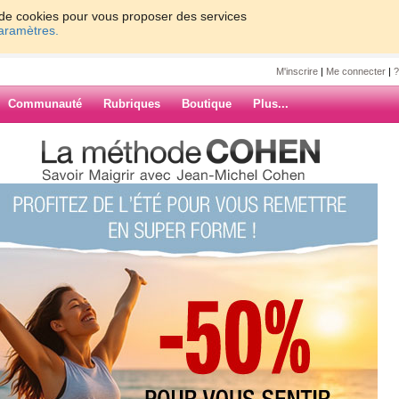
on de cookies pour vous proposer des services
paramètres.
M'inscrire
|
Me connecter
|
?
Communauté
Rubriques
Boutique
Plus...
 amies
s
e la journée...
s la maison !
ARCHIVES
oid,