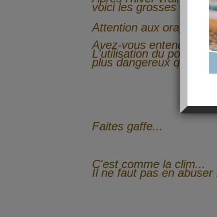
voici les grosses chaleur
Attention aux orages to
Avez-vous entendu ?
L'utilisation du portable 
plus dangereux qu'ailleur
Faites gaffe...
C'est comme la clim...
Il ne faut pas en abuser 