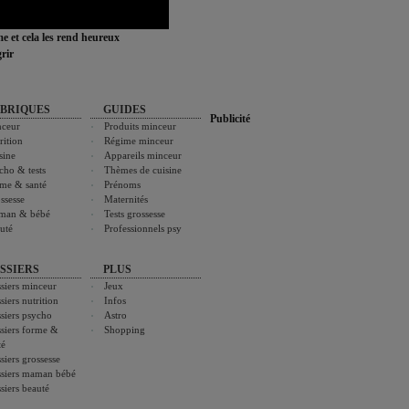
ime et cela les rend heureux
rir
BRIQUES
GUIDES
Publicité
ceur
Produits minceur
rition
Régime minceur
sine
Appareils minceur
cho & tests
Thèmes de cuisine
me & santé
Prénoms
ssesse
Maternités
man & bébé
Tests grossesse
uté
Professionnels psy
SSIERS
PLUS
siers minceur
Jeux
siers nutrition
Infos
siers psycho
Astro
siers forme &
Shopping
té
siers grossesse
siers maman bébé
siers beauté