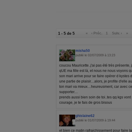
1 - 5 de 5
«
‹ Préc.
1
Suiv. ›
»
misha50
publié le 02/07/2009 à 13:23
coucou Mauricette..j'ai pas été très présente, 
qUE ma fille est là, et nous ne nous voyons qu
son mari arrive pour se faire opérer d kystes d
une partie de plaisir....alors, je profite d'elle
ton mari va mieux....heureusment, car avec cet
supporter....
prends aussi bien soin de toi..tes qq kgs vont re
courage, je te fais de gros bisous
ghislaine62
publié le 01/07/2009 à 19:44
et bien ce matin rafraichissement pour faire l