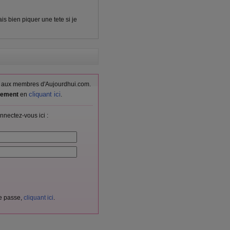
irais bien piquer une tete si je
vés aux membres d'Aujourdhui.com.
cliquant ici
itement
en
.
nnectez-vous ici :
de passe,
cliquant ici
.