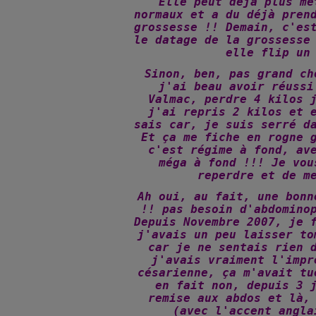
Elle peut déjà plus me
normaux et a du déjà pren
grossesse !! Demain, c'es
le datage de la grossesse
elle flip un
Sinon, ben, pas grand ch
j'ai beau avoir réussi
Valmac, perdre 4 kilos 
j'ai repris 2 kilos et 
sais car, je suis serré d
Et ça me fiche en rogne 
c'est régime à fond, av
méga à fond !!! Je vou
reperdre et de m
Ah oui, au fait, une bonn
!! pas besoin d'abdomino
Depuis Novembre 2007, je 
j'avais un peu laisser to
car je ne sentais rien 
j'avais vraiment l'impr
césarienne, ça m'avait tu
en fait non, depuis 3 
remise aux abdos et là,
(avec l'accent angla