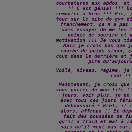
courbatures aux abdos, et
!! C'est génial !!! D
remonter à bloc !!! Pis, 
tour sur le site de gym d
franchement, ça n'a pas 
vais essayer de me les 
pointe de sourire et 
motivation !!! Je vous ti
Mais je crois pas que j
courbe de poids sinon, ç
coup dans le derrière et 
pire qu'aujour
Voilà, niveau, régime, je
tour !!
Maintenant, je crois que
vous parler de mon fils !
jours, voir plus, je ne
avec tous ces jours féri
déboussolé ! Bref, il 
alors, affreux !! Et dep
fait des poussées de fi
qu'il a froid et mal à l
sais qu'il ment pas car,