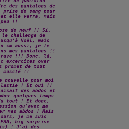
ttre de pantalon
dre des pantalons de
t prise de sang pour
 et elle verra, mais
 peu !!
ose de neuf !! Si,
 le challenge de
jusqu'à Noël, mais
en cm aussi, je le
ans mes pantalons !!
grave !!! Donc, là,
ec excercices over
s promet de tout
e musclé !!
e nouvelle pour moi
plastie ! Et oui !!
faisait des abdos et
mber quelques temps
du tout ! Et donc,
ession qu'avec ma
er mes abdos ! Mais
jours, je me suis
 PAN, big surprise
is) ! J'ai des