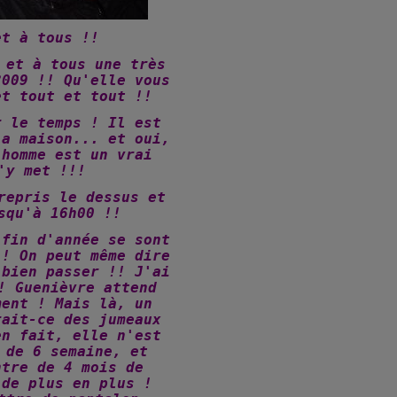
et à tous !!
 et à tous une très
2009 !! Qu'elle vous
et tout et tout !!
r le temps ! Il est
la maison... et oui,
 homme est un vrai
'y met !!!
repris le dessus et
squ'à 16h00 !!
 fin d'année se sont
!! On peut même dire
 bien passer !! J'ai
! Guenièvre attend
ment ! Mais là, un
rait-ce des jumeaux
en fait, elle n'est
 de 6 semaine, et
ntre de 4 mois de
 de plus en plus !