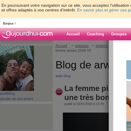
En poursuivant votre navigation sur ce site, vous acceptez l'utilisati
et offres adaptés à vos centres d'intérêt.
En savoir plus et gérer ces 
Bonjour !
Accueil
Coaching
Groupes
Accueil
>
espaces
>
arwen1
> La femme p
bonne année 2009 !!!!!
Blog de arwen1
aide blog
La femme pirate v
profil
blog
une très bonne ann
ajouter de vos amies
publié le 05/01/2009 à 13:49