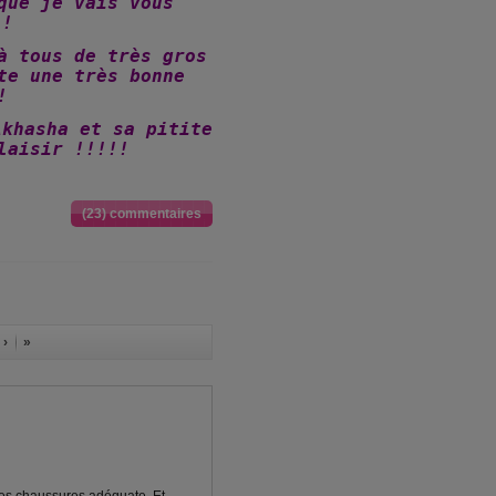
que je vais vous
 !
à tous de très gros
te une très bonne
!
Akhasha et sa pitite
laisir !!!!!
(23) commentaires
 ›
»