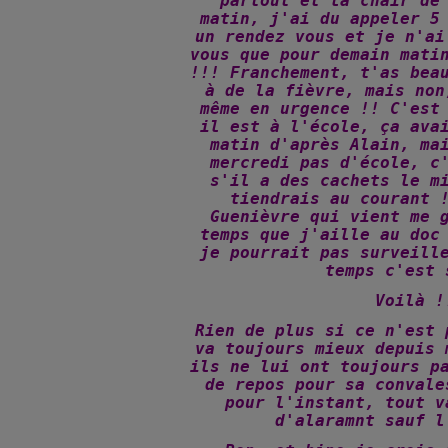
partout et la chair de
matin, j'ai du appeler 5
un rendez vous et je n'ai
vous que pour demain mati
!!! Franchement, t'as bea
à de la fièvre, mais non
même en urgence !! C'est
il est à l'école, ça ava
matin d'après Alain, ma
mercredi pas d'école, c
s'il a des cachets le m
tiendrais au courant 
Guenièvre qui vient me 
temps que j'aille au doc
je pourrait pas surveill
temps c'est 
Voilà !
Rien de plus si ce n'est 
va toujours mieux depuis 
ils ne lui ont toujours p
de repos pour sa convale
pour l'instant, tout v
d'alaramnt sauf l