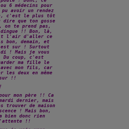
 poule ! Donc, ce
 ou 6 médecins pour
 pu avoir un rendez
n, c'est le plus tôt
u dire que ton gosse
, on te prend pas,
 dingue !! Bon, là,
it l'air d'aller ce
is bon, demain, et
'est sur ! Surtout
idi ! Mais je vous
! Du coup, c'est
garder ma fille le
 avec mon fils, car
er les deux en même
sur !!
!
pour mon père !! Ca
mardi dernier, mais
as trouver de maison
scence ! Mais bon,
a bien donc rien
'attente !!