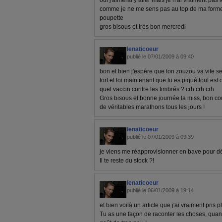
oui j'aimerai y aller mais je n'ai vraiment pa
comme je ne me sens pas au top de ma forme 
poupette
gros bisous et très bon mercredi
lenaticoeur
publié le 07/01/2009 à 09:40
bon et bien j'espère que ton zouzou va vite se 
fort et toi maintenant que tu es piqué tout est
quel vaccin contre les timbrés ? crh crh crh
Gros bisous et bonne journée la miss, bon co
de véritables marathons tous les jours !
lenaticoeur
publié le 07/01/2009 à 09:39
je viens me réapprovisionner en bave pour dé
Il te reste du stock ?!
lenaticoeur
publié le 06/01/2009 à 19:14
et bien voilà un article que j'ai vraiment pris pla
Tu as une façon de raconter les choses, quand 