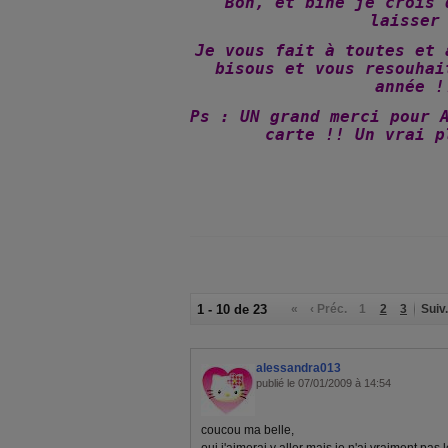
Bon, et bine je crois 
laisser
Je vous fait à toutes et 
bisous et vous resouhai
année !
Ps : UN grand merci pour 
carte !! Un vrai p
1 - 10 de 23
«
‹ Préc.
1
2
3
Suiv.
alessandra013
publié le 07/01/2009 à 14:54
coucou ma belle,