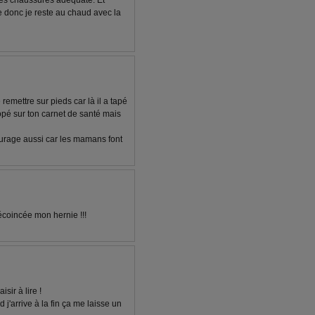
s les chaussures adéquate. Et
donc je reste au chaud avec la
remettre sur pieds car là il a tapé
 opé sur ton carnet de santé mais
urage aussi car les mamans font
coincée mon hernie !!!
isir à lire !
j'arrive à la fin ça me laisse un