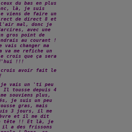
 ceux du bas en plus
onc, là, je suis
je viens de faire un
irect de direct 8 et
l'air mal, donc je
farcires, avec une
un gros point de
endrais au courant !
e vais changer ma
a va me refiche un
je crois que ça sera
d'hui !!!
 crois avoir fait le
!
 je vais un 'ti peu
! Il tousse depuis 4
 me souviens plus,
és, je suis un peu
tousse gras, mais
uis 3 jours, il me
èvre et il me dit
a tête !! Et là, je
 il a des frissons