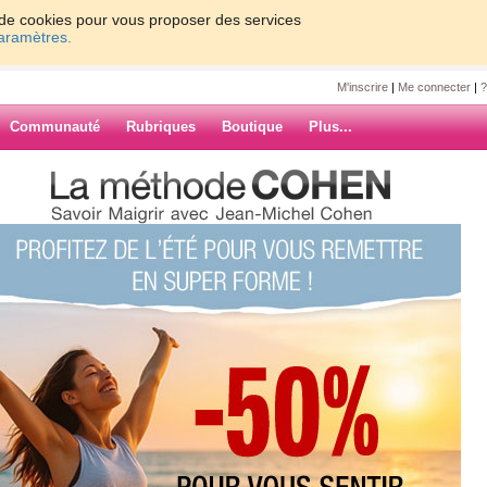
on de cookies pour vous proposer des services
paramètres.
M'inscrire
|
Me connecter
|
?
Communauté
Rubriques
Boutique
Plus...
irate vous souhaite une très
ous souhaite
ée 2009 !!!!!
ARCHIVES