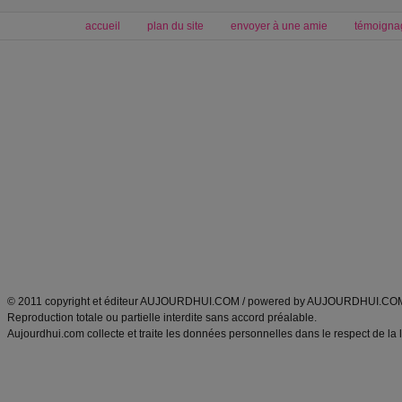
accueil
plan du site
envoyer à une amie
témoigna
Forum minceur
Forum cuisine
Commencer un régime
boissons, vins et cocktails
Alimentation équilibrée et nutrition
astuces et bons plans
Minceur
Recette cuisine
exercices physiques
recette facile
produits minceur
Recette poulet
Tags
:
ventre plat
|
maigrir des fesses
|
abdominaux
|
régime américain
|
régime mayo
|
Découvrez aussi
:
exercices abdominaux
|
recette wok
|
ANXA Partenaires
:
Recette
de cuisine |
Recette cuisine
|
© 2011 copyright et éditeur AUJOURDHUI.COM / powered by AUJOURDHUI.CO
Reproduction totale ou partielle interdite sans accord préalable.
Aujourdhui.com collecte et traite les données personnelles dans le respect de la 