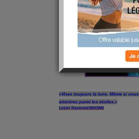
Je 
«Visez toujours la lune. Même si vou
atterrirez parmi les étoiles.»
Lester Raymond BROWN