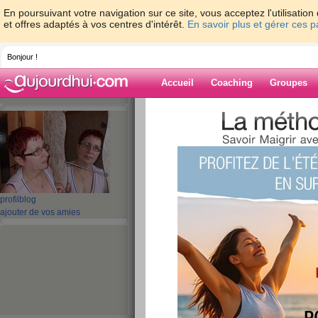
En poursuivant votre navigation sur ce site, vous acceptez l'utilisati
et offres adaptés à vos centres d'intérêt.
En savoir plus et gérer ces 
Bonjour !
Accueil
Coaching
Groupes
Accueil
>
espaces
>
annie08
> **********
Blog de annie0
aide blog
******************CI
profil
blog
ajouter de vos amies
publié le 29/05/2010 à 12:18