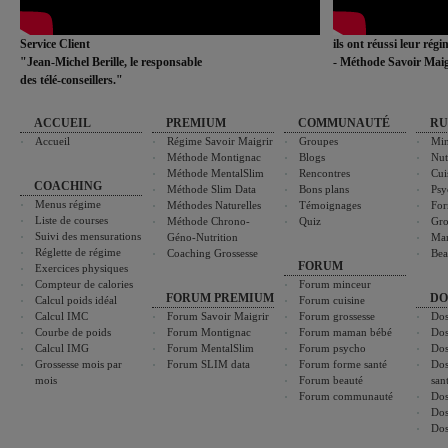
Service Client
ils ont réussi leur rég
"Jean-Michel Berille, le responsable
- Méthode Savoir Maig
des télé-conseillers."
ACCUEIL
PREMIUM
COMMUNAUTÉ
RU
Accueil
Régime Savoir Maigrir
Groupes
Min
Méthode Montignac
Blogs
Nut
Méthode MentalSlim
Rencontres
Cui
COACHING
Méthode Slim Data
Bons plans
Psy
Menus régime
Méthodes Naturelles
Témoignages
For
Liste de courses
Méthode Chrono-
Quiz
Gro
Suivi des mensurations
Géno-Nutrition
Ma
Réglette de régime
Coaching Grossesse
Bea
FORUM
Exercices physiques
Compteur de calories
Forum minceur
FORUM PREMIUM
DO
Calcul poids idéal
Forum cuisine
Calcul IMC
Forum Savoir Maigrir
Forum grossesse
Dos
Courbe de poids
Forum Montignac
Forum maman bébé
Dos
Calcul IMG
Forum MentalSlim
Forum psycho
Dos
Grossesse mois par
Forum SLIM data
Forum forme santé
Dos
mois
Forum beauté
san
Forum communauté
Dos
Dos
Dos