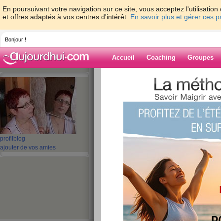
En poursuivant votre navigation sur ce site, vous acceptez l'utilisati
et offres adaptés à vos centres d'intérêt.
En savoir plus et gérer ces 
Bonjour !
Accueil
Coaching
Groupes
Accueil
>
espaces
>
annie08
> **********
Blog de annie0
aide blog
***************BLAGU
profil
blog
ajouter de vos amies
publié le 27/02/2010 à 00:08