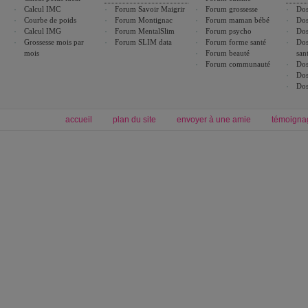
Calcul IMC
Forum Savoir Maigrir
Forum grossesse
Dos
Courbe de poids
Forum Montignac
Forum maman bébé
Dos
Calcul IMG
Forum MentalSlim
Forum psycho
Dos
Grossesse mois par
Forum SLIM data
Forum forme santé
Dos
mois
Forum beauté
san
Forum communauté
Dos
Dos
Dos
accueil
plan du site
envoyer à une amie
témoigna
Forum minceur
Forum cuisine
Commencer un régime
boissons, vins et cocktails
Alimentation équilibrée et nutrition
astuces et bons plans
Minceur
Recette cuisine
exercices physiques
recette facile
produits minceur
Recette poulet
Tags
:
ventre plat
|
maigrir des fesses
|
abdominaux
|
régime américain
|
régime mayo
|
Découvrez aussi
:
exercices abdominaux
|
recette wok
|