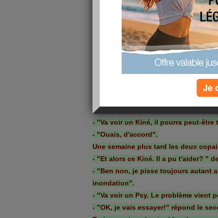
Deux copains se rencontre en rue.
- "Alors, comment ca va?" demande le
- "Pas fort, je souffre d'incontinance.
Je 
pisser au lit".
- "Et t'as déjà été voir un médécin?".
- "Ben oui j'en viens mais le résultat
- "Va voir un Kiné, il pourra peut-être t
- "Ouais, d'accord".
Une semaine plus tard les deux copai
- "Et alors ce Kiné. Il a pu t'aider? " 
- "Ben non, je pisse toujours autant au
inondation".
- "Va voir un Psy. Le problème vient pe
- "OK, je vais essayer!" répond le se