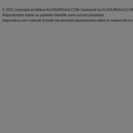
ANXA Partenaires
:
Recette
de cuisine |
Recette cuisine
|
© 2011 copyright et éditeur AUJOURDHUI.COM / powered by AUJOURDHUI.CO
Reproduction totale ou partielle interdite sans accord préalable.
Aujourdhui.com collecte et traite les données personnelles dans le respect de la 