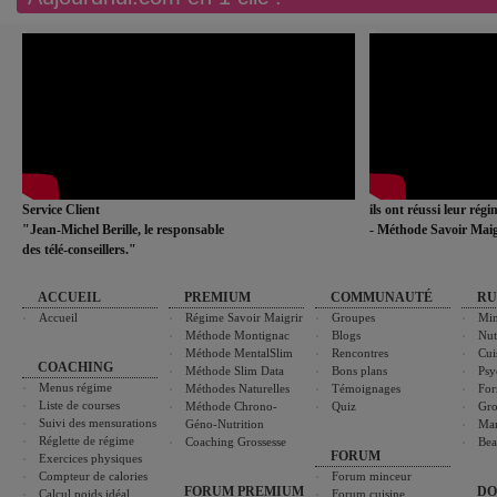
Service Client
ils ont réussi leur rég
"Jean-Michel Berille, le responsable
- Méthode Savoir Maig
des télé-conseillers."
ACCUEIL
PREMIUM
COMMUNAUTÉ
RU
Accueil
Régime Savoir Maigrir
Groupes
Min
Méthode Montignac
Blogs
Nut
Méthode MentalSlim
Rencontres
Cui
COACHING
Méthode Slim Data
Bons plans
Psy
Menus régime
Méthodes Naturelles
Témoignages
For
Liste de courses
Méthode Chrono-
Quiz
Gro
Suivi des mensurations
Géno-Nutrition
Ma
Réglette de régime
Coaching Grossesse
Bea
FORUM
Exercices physiques
Compteur de calories
Forum minceur
FORUM PREMIUM
DO
Calcul poids idéal
Forum cuisine