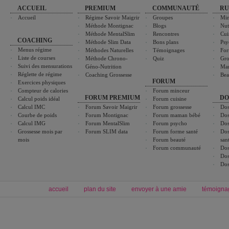
ACCUEIL
PREMIUM
COMMUNAUTÉ
RU
Accueil
Régime Savoir Maigrir
Groupes
Min
Méthode Montignac
Blogs
Nut
Méthode MentalSlim
Rencontres
Cui
COACHING
Méthode Slim Data
Bons plans
Psy
Menus régime
Méthodes Naturelles
Témoignages
For
Liste de courses
Méthode Chrono-
Quiz
Gro
Suivi des mensurations
Géno-Nutrition
Ma
Réglette de régime
Coaching Grossesse
Bea
FORUM
Exercices physiques
Compteur de calories
Forum minceur
FORUM PREMIUM
DO
Calcul poids idéal
Forum cuisine
Calcul IMC
Forum Savoir Maigrir
Forum grossesse
Dos
Courbe de poids
Forum Montignac
Forum maman bébé
Dos
Calcul IMG
Forum MentalSlim
Forum psycho
Dos
Grossesse mois par
Forum SLIM data
Forum forme santé
Dos
mois
Forum beauté
san
Forum communauté
Dos
Dos
Dos
accueil
plan du site
envoyer à une amie
témoigna
Forum minceur
Forum cuisine
Commencer un régime
boissons, vins et cocktails
Alimentation équilibrée et nutrition
astuces et bons plans