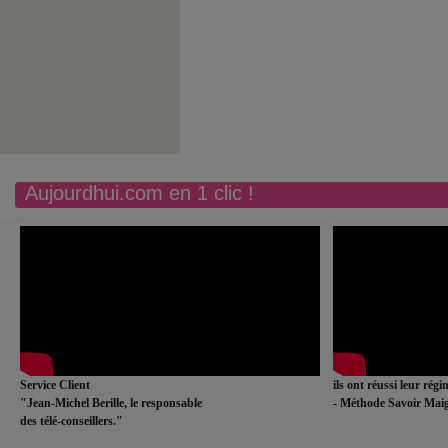
Aujourdhui.com en 1 clic !
Service Client
ils ont réussi leur rég
"Jean-Michel Berille, le responsable
- Méthode Savoir Maig
des télé-conseillers."