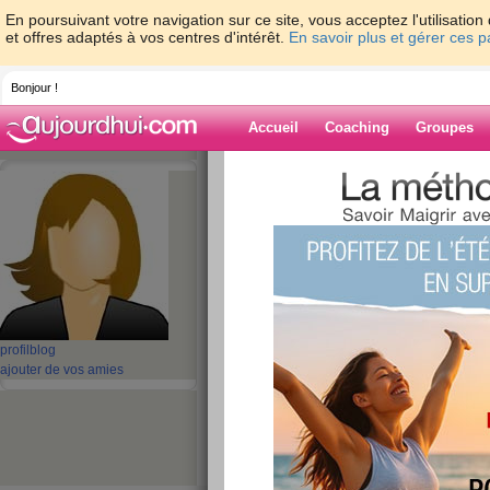
En poursuivant votre navigation sur ce site, vous acceptez l'utilisati
et offres adaptés à vos centres d'intérêt.
En savoir plus et gérer ces 
Bonjour !
Accueil
Coaching
Groupes
Accueil
>
espaces
>
anneve36
Blog de anneve
aide blog
Ce membre n'a pas encore écrit d'article blog.
profil
blog
ajouter de vos amies