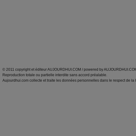
Minceur
Recette cuisine
exercices physiques
recette facile
produits minceur
Recette poulet
Tags
:
ventre plat
|
maigrir des fesses
|
abdominaux
|
régime américain
|
régime mayo
|
Découvrez aussi
:
exercices abdominaux
|
recette wok
|
ANXA Partenaires
:
Recette
de cuisine |
Recette cuisine
|
© 2011 copyright et éditeur AUJOURDHUI.COM / powered by AUJOURDHUI.CO
Reproduction totale ou partielle interdite sans accord préalable.
Aujourdhui.com collecte et traite les données personnelles dans le respect de la 