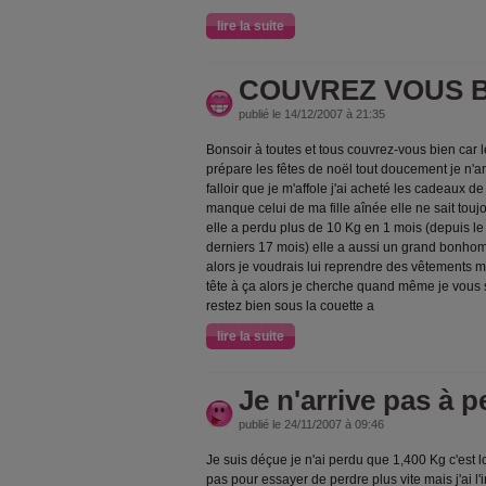
lire la suite
COUVREZ VOUS B
publié le 14/12/2007 à 21:35
Bonsoir à toutes et tous couvrez-vous bien car le
prépare les fêtes de noël tout doucement je n'ar
falloir que je m'affole j'ai acheté les cadeaux de
manque celui de ma fille aînée elle ne sait tou
elle a perdu plus de 10 Kg en 1 mois (depuis le
derniers 17 mois) elle a aussi un grand bonhom
alors je voudrais lui reprendre des vêtements mai
tête à ça alors je cherche quand même je vous
restez bien sous la couette a
lire la suite
Je n'arrive pas à p
publié le 24/11/2007 à 09:46
Je suis déçue je n'ai perdu que 1,400 Kg c'est
pas pour essayer de perdre plus vite mais j'ai l