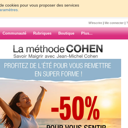
on de cookies pour vous proposer des services
paramètres.
M'inscrire
|
Me connecter
|
?
Communauté
Rubriques
Boutique
Plus...
7450
»
-END
ARCHIVES