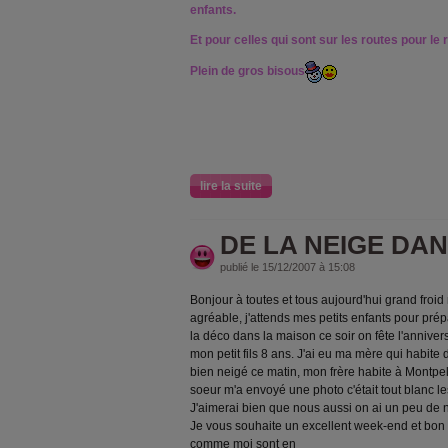
enfants.
Et pour celles qui sont sur les routes pour le 
Plein de gros bisous
lire la suite
DE LA NEIGE DAN
publié le 15/12/2007 à 15:08
Bonjour à toutes et tous aujourd'hui grand froid m
agréable, j'attends mes petits enfants pour pré
la déco dans la maison ce soir on fête l'annivers
mon petit fils 8 ans. J'ai eu ma mère qui habite 
bien neigé ce matin, mon frère habite à Montpell
soeur m'a envoyé une photo c'était tout blanc le
J'aimerai bien que nous aussi on ai un peu de n
Je vous souhaite un excellent week-end et bon 
comme moi sont en