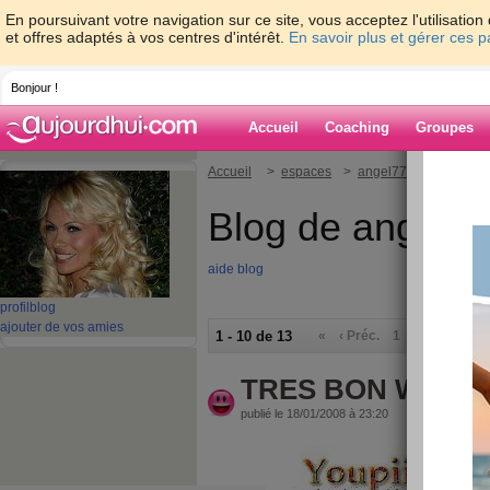
En poursuivant votre navigation sur ce site, vous acceptez l'utilisati
et offres adaptés à vos centres d'intérêt.
En savoir plus et gérer ces 
Bonjour !
Accueil
Coaching
Groupes
Accueil
>
espaces
>
angel77450
Blog de angel7
aide blog
profil
blog
ajouter de vos amies
1 - 10 de 13
«
‹ Préc.
1
2
Suiv. ›
TRES BON WEEK
publié le 18/01/2008 à 23:20