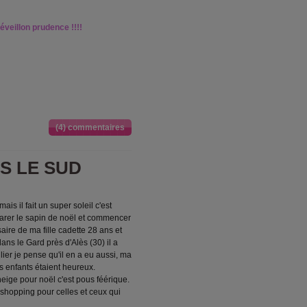
réveillon prudence !!!!
(4) commentaires
S LE SUD
ais il fait un super soleil c'est
parer le sapin de noël et commencer
aire de ma fille cadette 28 ans et
dans le Gard près d'Alès (30) il a
ier je pense qu'il en a eu aussi, ma
s enfants étaient heureux.
eige pour noël c'est pous féérique.
shopping pour celles et ceux qui