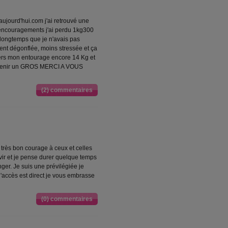
 aujourd'hui.com j'ai retrouvé une
 encouragements j'ai perdu 1kg300
 longtemps que je n'avais pas
ent dégonflée, moins stressée et ça
vers mon entourage encore 14 Kg et
outenir un GROS MERCI A VOUS
(2) commentaires
très bon courage à ceux et celles
évir et je pense durer quelque temps
ger. Je suis une prévilégiée je
l'accès est direct je vous embrasse
(0) commentaires