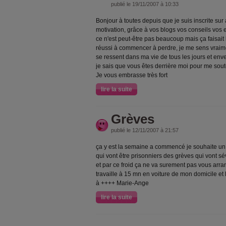
publié le 19/11/2007 à 10:33
Bonjour à toutes depuis que je suis inscrite sur
motivation, grâce à vos blogs vos conseils vos
ce n'est peut-être pas beaucoup mais ça faisait
réussi à commencer à perdre, je me sens vraim
se ressent dans ma vie de tous les jours et en
je sais que vous êtes derrière moi pour me s
Je vous embrasse très fort
lire la suite
Grèves
publié le 12/11/2007 à 21:57
ça y est la semaine a commencé je souhaite un 
qui vont être prisonniers des grèves qui vont s
et par ce froid ça ne va surement pas vous arran
travaille à 15 mn en voiture de mon domicile et 
à ++++ Marie-Ange
lire la suite