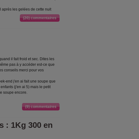
l après les gelées de cette nuit
(20) commentaires
and il fait froid et sec. Dites les
e même pas à y accéder est-ce que
es conseils merci pour vos
eek-end j'en ai fait une soupe que
 enfants (j'en ai 5) mais le petit
de soupe encore.
(9) commentaires
s : 1Kg 300 en