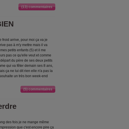
(13) commentaires
IEN
 froid arrive, pour moi ça va je
rive pas à m'y mettre mais il va
 mes petits enfants (5) et il me
jours pas ce qu'elle veut et comme
 départ du père de ses deux petits
me qui va fêter demain ses 8 ans,
s ça ne lui dit rien elle n'a pas la
 souhaite un très bon week-end
(5) commentaires
erdre
 long des fois je ne mange même
'impression que c'est encore pire ça