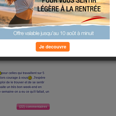
Je decouvre
pour celles qui travaillent sur 5
 alors courage à vous
. J'espère
loi de le trouver et de se sentir
uhaite un très bon week-end en
 semaine on a eu ce qu'il fallait, un
(22) commentaires