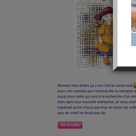
Bonsoir mes amies ça y est c'est le week-end
jours j'en connais qui n'ont pas fini la semaine
aussi pour celle qui sont à la recherche d'un emp
bien dans leur nouvelle entreprise, je vous so
espérant qu'on n'aura pas trop de pluie car cette
peu de soleil ne ferait pas de
lire la suite