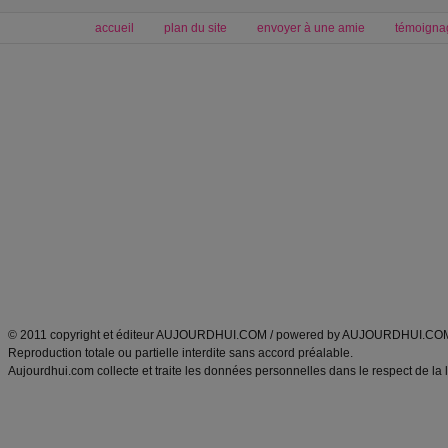
accueil
plan du site
envoyer à une amie
témoigna
Forum minceur
Forum cuisine
Commencer un régime
boissons, vins et cocktails
Alimentation équilibrée et nutrition
astuces et bons plans
Minceur
Recette cuisine
exercices physiques
recette facile
produits minceur
Recette poulet
Tags
:
ventre plat
|
maigrir des fesses
|
abdominaux
|
régime américain
|
régime mayo
|
Découvrez aussi
:
exercices abdominaux
|
recette wok
|
ANXA Partenaires
:
Recette
de cuisine |
Recette cuisine
|
© 2011 copyright et éditeur AUJOURDHUI.COM / powered by AUJOURDHUI.CO
Reproduction totale ou partielle interdite sans accord préalable.
Aujourdhui.com collecte et traite les données personnelles dans le respect de la 