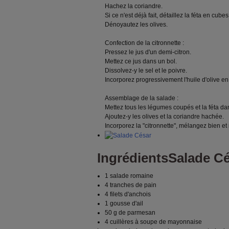
Hachez la coriandre.
Si ce n'est déjà fait, détaillez la féta en cubes
Dénoyautez les olives.
Confection de la citronnette :
Pressez le jus d'un demi-citron.
Mettez ce jus dans un bol.
Dissolvez-y le sel et le poivre.
Incorporez progressivement l'huile d'olive 
Assemblage de la salade :
Mettez tous les légumes coupés et la féta da
Ajoutez-y les olives et la coriandre hachée.
Incorporez la "citronnette", mélangez bien et
Ingrédients
Salade C
1 salade romaine
4 tranches de pain
4 filets d'anchois
1 gousse d'ail
50 g de parmesan
4 cuillères à soupe de mayonnaise