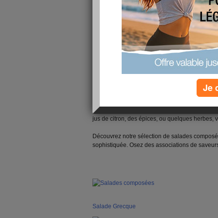
Assaisonnées de vinaigrette ou de sauce au ci
des crudités sont idéales pour commencer le re
Chaque saison réserve une étendue de possibi
salades multicolores et savoureuses.
Uniquement végétariennes, les salades se comp
spécialités de charcuterie ou de jambon, ou des
Servies froides ou tièdes, elles offrent une gra
demandent vraiment pas beacoup de temps pour
Je 
Et pour les vinaigrettes et sauces, tout est possi
huiles permettent de nombreuses variations. Aj
jus de citron, des épices, ou quelques herbes, 
Découvrez notre sélection de salades composées
sophistiquée. Osez des associations de saveu
Salade Grecque