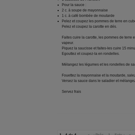
Pour la sauce :
2 c. à soupe de mayonnaise
1 c. à café bombée de moutarde
Pelez et coupez les pommes de terre en cub
Pelez et coupez la carotte en dés.
Faites cuire la carotte, les pommes de terre e
vapeur.
Piquez la saucisse et faites-les cuire 15 minu
Egouttez et coupez-la en rondelles.
Mélangez les légumes et les rondelles de sa
Fouettez la mayonnaise et la moutarde, salez
Versez la sauce dans le saladier et mélangez
Servez frais
«
‹ Préc.
1
Suiv. ›
»