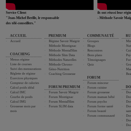
Service Client
ils ont réussi leur rég
"Jean-Michel Berille, le responsable
- Méthode Savoir Maig
des télé-conseillers."
ACCUEIL
PREMIUM
COMMUNAUTÉ
RU
Accueil
Régime Savoir Maigrir
Groupes
Min
Méthode Montignac
Blogs
Nut
Méthode MentalSlim
Rencontres
Cui
COACHING
Méthode Slim Data
Bons plans
Psy
Menus régime
Méthodes Naturelles
Témoignages
For
Liste de courses
Méthode Chrono-
Quiz
Gro
Suivi des mensurations
Géno-Nutrition
Ma
Réglette de régime
Coaching Grossesse
Bea
FORUM
Exercices physiques
Compteur de calories
Forum minceur
FORUM PREMIUM
DO
Calcul poids idéal
Forum cuisine
Calcul IMC
Forum Savoir Maigrir
Forum grossesse
Dos
Courbe de poids
Forum Montignac
Forum maman bébé
Dos
Calcul IMG
Forum MentalSlim
Forum psycho
Dos
Grossesse mois par
Forum SLIM data
Forum forme santé
Dos
mois
Forum beauté
san
Forum communauté
Dos
Dos
Dos