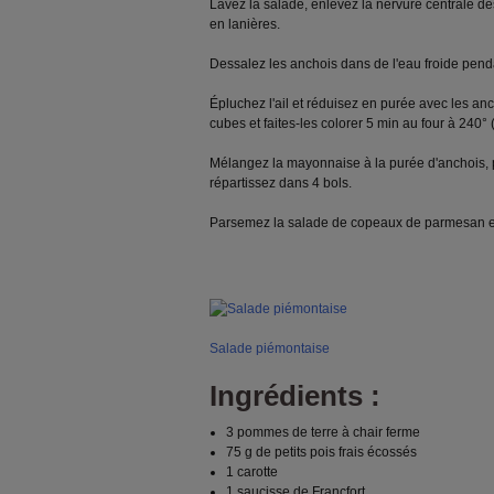
Lavez la salade, enlevez la nervure centrale de
en lanières.
Dessalez les anchois dans de l'eau froide pend
Épluchez l'ail et réduisez en purée avec les anc
cubes et faites-les colorer 5 min au four à 240° (
Mélangez la mayonnaise à la purée d'anchois, 
répartissez dans 4 bols.
Parsemez la salade de copeaux de parmesan et 
Salade piémontaise
Ingrédients :
3 pommes de terre à chair ferme
75 g de petits pois frais écossés
1 carotte
1 saucisse de Francfort