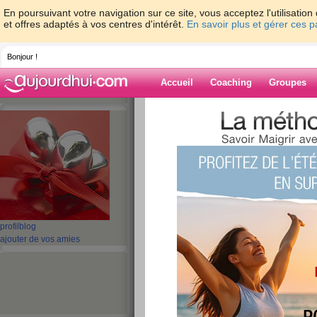
En poursuivant votre navigation sur ce site, vous acceptez l'utilisati
et offres adaptés à vos centres d'intérêt.
En savoir plus et gérer ces 
Bonjour !
Accueil
Coaching
Groupes
Accueil
>
espaces
>
amelnour
> les salad
Blog de amelno
aide blog
les salades repas
les régimes
profil
blog
ajouter de vos amies
publié le 30/07/2009 à 18:59
En hiver comme en été, les salades composées 
bonheur sur nos tables. Colorées, variées, les 
d'ingrédients que l'on marie à l'envi, à vous d'i