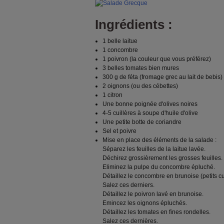
Ingrédients :
1 belle laitue
1 concombre
1 poivron (la couleur que vous préférez)
3 belles tomates bien mures
300 g de féta (fromage grec au lait de bebis)
2 oignons (ou des cébettes)
1 citron
Une bonne poignée d'olives noires
4-5 cuillères à soupe d'huile d'olive
Une petite botte de coriandre
Sel et poivre
Mise en place des éléments de la salade :
Séparez les feuilles de la laitue lavée.
Déchirez grossièrement les grosses feuilles.
Eliminez la pulpe du concombre épluché.
Détaillez le concombre en brunoise (petits c
Salez ces derniers.
Détaillez le poivron lavé en brunoise.
Emincez les oignons épluchés.
Détaillez les tomates en fines rondelles.
Salez ces dernières.