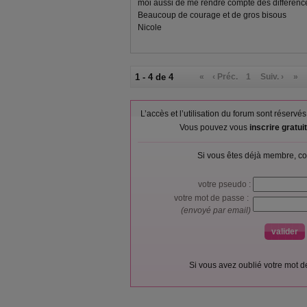
moi aussi de me rendre compte des différence
Beaucoup de courage et de gros bisous
Nicole
1 - 4 de 4
«
‹ Préc.
1
Suiv. ›
»
L’accès et l’utilisation du forum sont réser
Vous pouvez vous
inscrire gratu
Si vous êtes déjà membre, co
votre pseudo :
votre mot de passe :
(envoyé par email)
Si vous avez oublié votre mot 