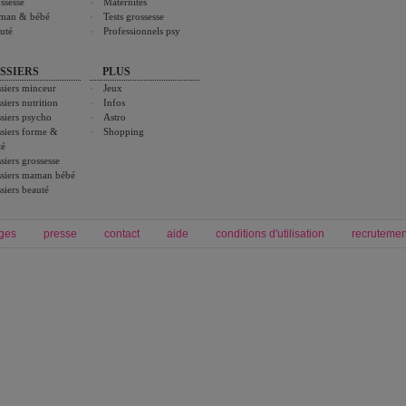
ssesse
Maternités
man & bébé
Tests grossesse
uté
Professionnels psy
SSIERS
PLUS
siers minceur
Jeux
siers nutrition
Infos
siers psycho
Astro
siers forme &
Shopping
té
siers grossesse
siers maman bébé
siers beauté
ges
presse
contact
aide
conditions d'utilisation
recrutemen
Forum grossesse et bébé
Forum psychologie
envie de bébé et de devenir maman
développement personnel et spiritua
accouchement et naissance de bébé
couple et sexualité
Grossesse et femme enceinte
Psychologie
symptome grossesse
intelligence et test de qi
calendrier de grossesse
test qi