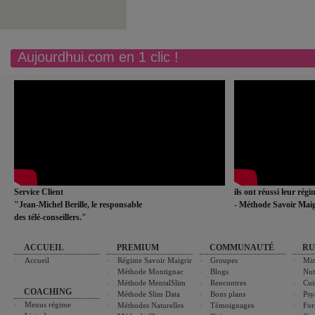
Aujourdhui.com en 1 clic !
Service Client
ils ont réussi leur rég
"Jean-Michel Berille, le responsable
- Méthode Savoir Maig
des télé-conseillers."
ACCUEIL
PREMIUM
COMMUNAUTÉ
RU
Accueil
Régime Savoir Maigrir
Groupes
Min
Méthode Montignac
Blogs
Nut
Méthode MentalSlim
Rencontres
Cui
COACHING
Méthode Slim Data
Bons plans
Psy
Menus régime
Méthodes Naturelles
Témoignages
For