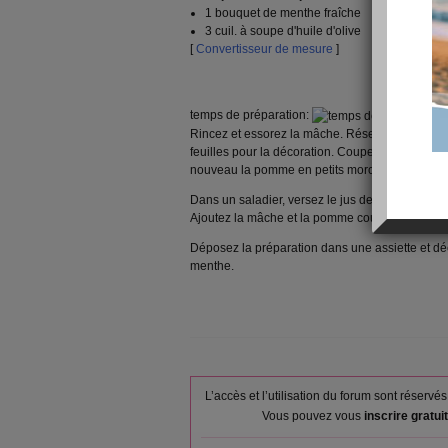
1 bouquet de menthe fraîche
3 cuil. à soupe d'huile d'olive
[
Convertisseur de mesure
]
temps de préparation:
Rincez et essorez la mâche. Réservez. Ciselez
feuilles pour la décoration. Coupez la pomme e
nouveau la pomme en petits morceaux
Dans un saladier, versez le jus de citron, l'huil
Ajoutez la mâche et la pomme coupée. Mélang
Déposez la préparation dans une assiette et dé
menthe.
L’accès et l’utilisation du forum sont réser
Vous pouvez vous
inscrire gratu