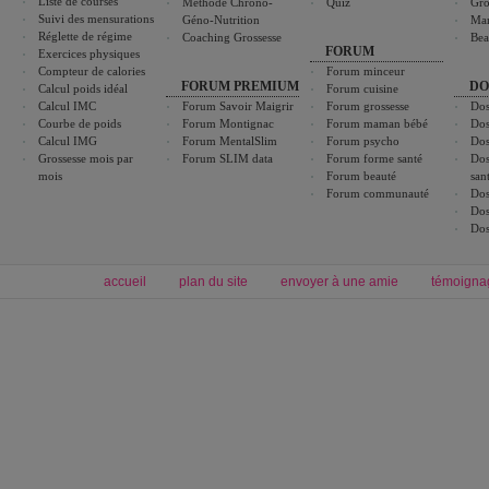
Liste de courses
Méthode Chrono-
Quiz
Gro
Suivi des mensurations
Géno-Nutrition
Ma
Réglette de régime
Coaching Grossesse
Bea
FORUM
Exercices physiques
Compteur de calories
Forum minceur
FORUM PREMIUM
DO
Calcul poids idéal
Forum cuisine
Calcul IMC
Forum Savoir Maigrir
Forum grossesse
Dos
Courbe de poids
Forum Montignac
Forum maman bébé
Dos
Calcul IMG
Forum MentalSlim
Forum psycho
Dos
Grossesse mois par
Forum SLIM data
Forum forme santé
Dos
mois
Forum beauté
san
Forum communauté
Dos
Dos
Dos
accueil
plan du site
envoyer à une amie
témoigna
Forum minceur
Forum cuisine
Commencer un régime
boissons, vins et cocktails
Alimentation équilibrée et nutrition
astuces et bons plans
Minceur
Recette cuisine
exercices physiques
recette facile
produits minceur
Recette poulet