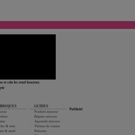
ime et cela les rend heureux
rir
BRIQUES
GUIDES
Publicité
ceur
Produits minceur
rition
Régime minceur
sine
Appareils minceur
cho & tests
Thèmes de cuisine
me & santé
Prénoms