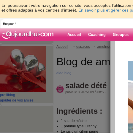
En poursuivant votre navigation sur ce site, vous acceptez l'utilisati
et offres adaptés à vos centres d'intérêt.
En savoir plus et gérer ces 
Bonjour !
Accueil
Coaching
Groupes
Accueil
>
espaces
>
amelnour
> salade d
Blog de amelno
aide blog
salade dété
publié le 06/07/2009 à 08:56
profil
blog
ajouter de vos amies
Ingrédients :
1 salade mâche
1 pomme type Granny
Le jus d'un citron jaune