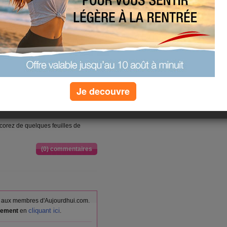
difficulté:
facile
 la menthe et conserver quelques
n quartier puis épépinez. Coupez à
Je decouvre
e d'olive et la menthe. Mélangez.
ez à nouveau
corez de quelques feuilles de
(0) commentaires
vés aux membres d'Aujourdhui.com.
cliquant ici
itement
en
.