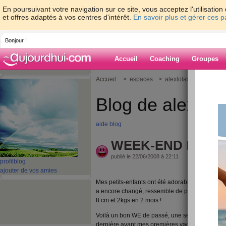
En poursuivant votre navigation sur ce site, vous acceptez l'utilisati
et offres adaptés à vos centres d'intérêt.
En savoir plus et gérer ces 
Bonjour !
Accueil
Coaching
Groupes
Accueil
>
espaces
>
alexlolasara
> WEEK
Blog de alexlol
aide blog
WEEK-END MAGNI
publié le 22/06/2008 à 22:11
profil
blog
ajouter de vos amies
Mes petits-enfants ont été adorables, et le peti
a encore changé, ressemble de plus en plus à son
8 cm et 2kgs en 2 mois !
Voilà un bon WE de passé, une semaine qui re
dernière avant mes premières vacances d'été. Je 