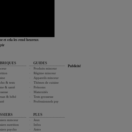
ime et cela les rend heureux
rir
BRIQUES
GUIDES
Publicité
ceur
Produits minceur
rition
Régime minceur
sine
Appareils minceur
cho & tests
Thèmes de cuisine
me & santé
Prénoms
ssesse
Maternités
man & bébé
Tests grossesse
uté
Professionnels psy
SSIERS
PLUS
siers minceur
Jeux
siers nutrition
Infos
siers psycho
Astro