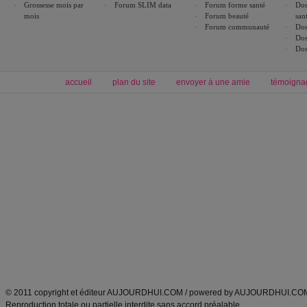
Grossesse mois par
Forum SLIM data
Forum forme santé
Dos
mois
Forum beauté
san
Forum communauté
Dos
Dos
Dos
accueil
plan du site
envoyer à une amie
témoigna
Forum minceur
Forum cuisine
Commencer un régime
boissons, vins et cocktails
Alimentation équilibrée et nutrition
astuces et bons plans
Minceur
Recette cuisine
exercices physiques
recette facile
produits minceur
Recette poulet
Tags
:
ventre plat
|
maigrir des fesses
|
abdominaux
|
régime américain
|
régime mayo
|
Découvrez aussi
:
exercices abdominaux
|
recette wok
|
ANXA Partenaires
:
Recette
de cuisine |
Recette cuisine
|
© 2011 copyright et éditeur AUJOURDHUI.COM / powered by AUJOURDHUI.CO
Reproduction totale ou partielle interdite sans accord préalable.