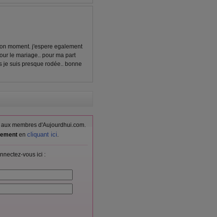
bon moment. j'espere egalement
pour le mariage.. pour ma part
s je suis presque rodée.. bonne
vés aux membres d'Aujourdhui.com.
cliquant ici
itement
en
.
nnectez-vous ici :