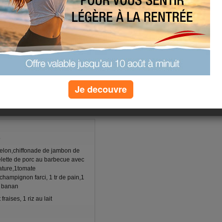
erspective, avec des moments
ie), et des moments de rigolade.
Je decouvre
b
2melon,chiffonade de jambon de
elette de porc au barbecue avec
ature,1tomate
hampignon farci, 1 tr de pain,1
la banan
fraises, 1 riz au lait