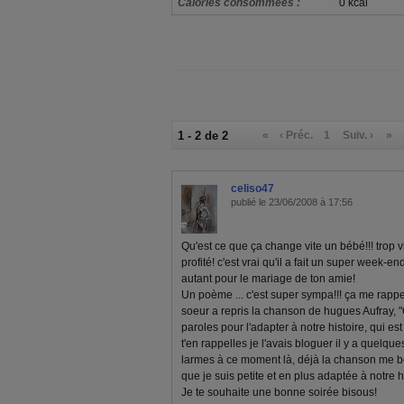
Calories consommées :
0 kcal
1 - 2 de 2
«
‹ Préc.
1
Suiv. ›
»
celiso47
publié le 23/06/2008 à 17:56
Qu'est ce que ça change vite un bébé!!! trop vi
profité! c'est vrai qu'il a fait un super week-end
autant pour le mariage de ton amie!
Un poème ... c'est super sympa!!! ça me rapp
soeur a repris la chanson de hugues Aufray, "
paroles pour l'adapter à notre histoire, qui est 
t'en rappelles je l'avais bloguer il y a quelque
larmes à ce moment là, déjà la chanson me bo
que je suis petite et en plus adaptée à notre hi
Je te souhaite une bonne soirée bisous!