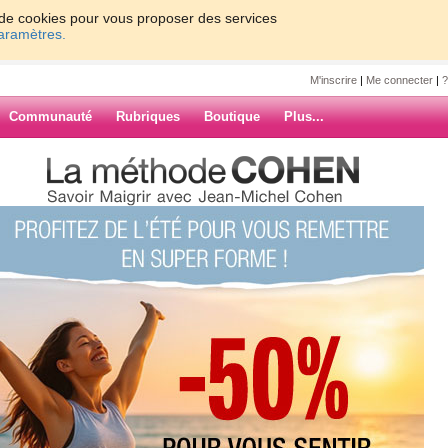
on de cookies pour vous proposer des services
paramètres.
M'inscrire
|
Me connecter
|
?
Communauté
Rubriques
Boutique
Plus...
-END MAGNIFIQUE !
asara
FIQUE !
t Léo, un ange, comme d'habitude ! Il
 papa, qui en est très fier, a pris
ARCHIVES
commence, pour moi, l'avant-
pars le 4 juillet, mais avant, "je