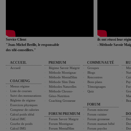
Service Client
ils ont réussi leur rég
"Jean-Michel Berille, le responsable
- Méthode Savoir Maig
des télé-conseillers."
ACCUEIL
PREMIUM
COMMUNAUTÉ
RU
Accueil
Régime Savoir Maigrir
Groupes
Min
Méthode Montignac
Blogs
Nut
Méthode MentalSlim
Rencontres
Cui
COACHING
Méthode Slim Data
Bons plans
Psy
Menus régime
Méthodes Naturelles
Témoignages
For
Liste de courses
Méthode Chrono-
Quiz
Gro
Suivi des mensurations
Géno-Nutrition
Ma
Réglette de régime
Coaching Grossesse
Bea
FORUM
Exercices physiques
Compteur de calories
Forum minceur
FORUM PREMIUM
DO
Calcul poids idéal
Forum cuisine
Calcul IMC
Forum Savoir Maigrir
Forum grossesse
Dos
Courbe de poids
Forum Montignac
Forum maman bébé
Dos
Calcul IMG
Forum MentalSlim
Forum psycho
Dos