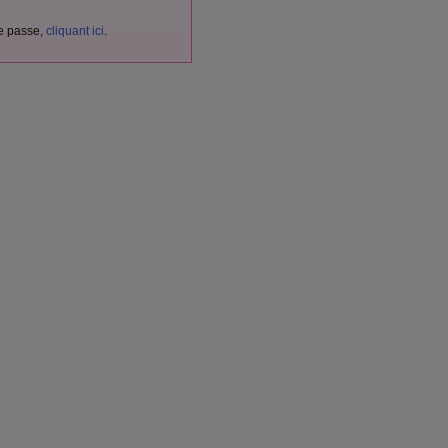
de passe,
cliquant ici
.