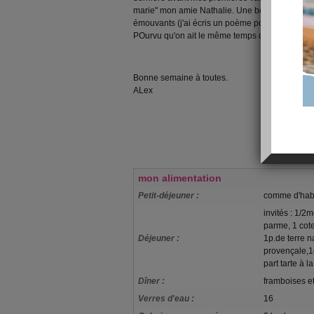
marie" mon amie Nathalie. Une belle fête en p
émouvants (j'ai écris un poème pour la cérémon
POurvu qu'on ait le même temps que ce WE !
Bonne semaine à toutes.
ALex
mon alimentation
Petit-déjeuner :
comme d'ha
invités : 1/
parme, 1 cot
Déjeuner :
1p.de terre n
provençale,1c
part tarte à 
Dîner :
framboises et 
Verres d'eau :
16