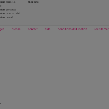
siers forme &
Shopping
té
siers grossesse
siers maman bébé
siers beauté
ges
presse
contact
aide
conditions d'utilisation
recrutemen
Forum grossesse et bébé
Forum psychologie
envie de bébé et de devenir maman
développement personnel et spiritua
accouchement et naissance de bébé
couple et sexualité
Grossesse et femme enceinte
Psychologie
symptome grossesse
intelligence et test de qi
calendrier de grossesse
test qi
régime protéiné
|
maigrir du ventre
|
M