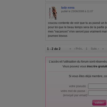
lady-xena
publié le 23/06/2008 à 11:07
coucou contente de voir que tu as passé un 
pour toi que le beau temps sera de la partie 
mes "vacances" n'en seront pas vraiment mai
journee bisous
1 - 2 de 2
«
‹ Préc.
1
Suiv. ›
»
L’accès et l’utilisation du forum sont réser
Vous pouvez vous
inscrire gratu
Si vous êtes déjà membre, co
votre pseudo :
votre mot de passe :
(envoyé par email)