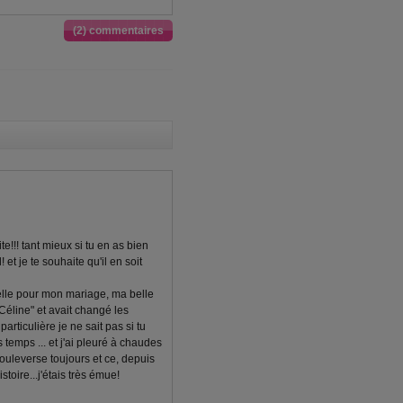
(2) commentaires
te!!! tant mieux si tu en as bien
! et je te souhaite qu'il en soit
elle pour mon mariage, ma belle
Céline" et avait changé les
particulière je ne sait pas si tu
s temps ... et j'ai pleuré à chaudes
uleverse toujours et ce, depuis
stoire...j'étais très émue!