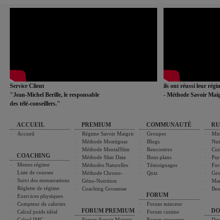
Service Client
ils ont réussi leur rég
"Jean-Michel Berille, le responsable
- Méthode Savoir Maig
des télé-conseillers."
ACCUEIL
PREMIUM
COMMUNAUTÉ
RU
Accueil
Régime Savoir Maigrir
Groupes
Min
Méthode Montignac
Blogs
Nut
Méthode MentalSlim
Rencontres
Cui
COACHING
Méthode Slim Data
Bons plans
Psy
Menus régime
Méthodes Naturelles
Témoignages
For
Liste de courses
Méthode Chrono-
Quiz
Gro
Suivi des mensurations
Géno-Nutrition
Ma
Réglette de régime
Coaching Grossesse
Bea
FORUM
Exercices physiques
Compteur de calories
Forum minceur
FORUM PREMIUM
DO
Calcul poids idéal
Forum cuisine
Calcul IMC
Forum Savoir Maigrir
Forum grossesse
Dos