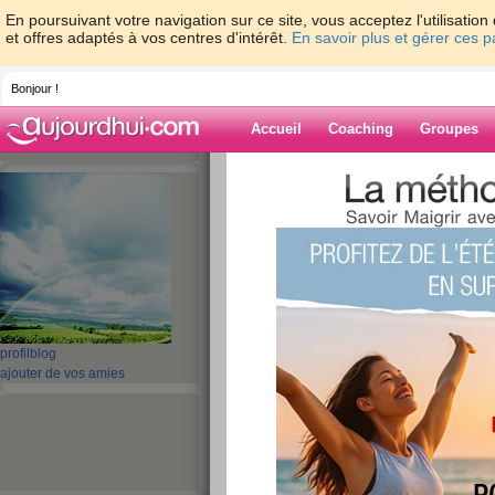
En poursuivant votre navigation sur ce site, vous acceptez l'utilisati
et offres adaptés à vos centres d'intérêt.
En savoir plus et gérer ces 
Bonjour !
Accueil
Coaching
Groupes
Accueil
>
espaces
>
alexlolasara
> DISC
Blog de alexlol
aide blog
DISCUSSION SUR
publié le 28/03/2008 à 15:11
profil
blog
ajouter de vos amies
Pour faire réagir, j'ai lancé une discussion sur 
améliorations et supports. Le titre :
CONFIDENTIALITE SUR LE SITE ?
Allez-y en force, c'est important que les responsa