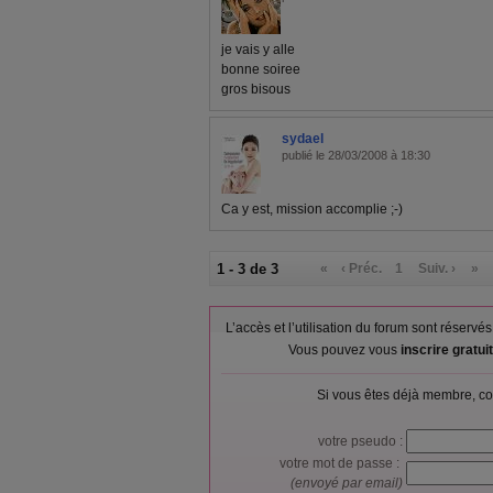
je vais y alle
bonne soiree
gros bisous
sydael
publié le 28/03/2008 à 18:30
Ca y est, mission accomplie ;-)
1 - 3 de 3
«
‹ Préc.
1
Suiv. ›
»
L’accès et l’utilisation du forum sont réser
Vous pouvez vous
inscrire gratu
Si vous êtes déjà membre, co
votre pseudo :
votre mot de passe :
(envoyé par email)