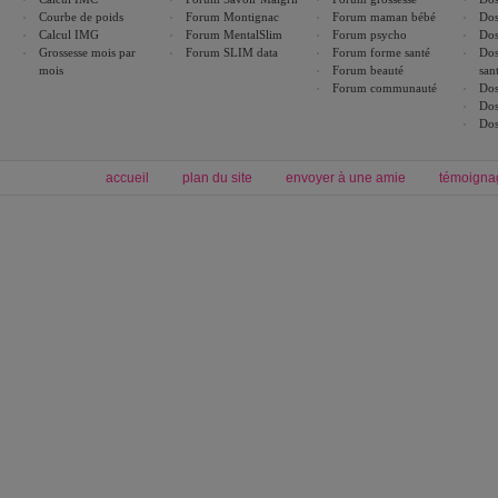
Courbe de poids
Forum Montignac
Forum maman bébé
Dos
Calcul IMG
Forum MentalSlim
Forum psycho
Dos
Grossesse mois par
Forum SLIM data
Forum forme santé
Dos
mois
Forum beauté
san
Forum communauté
Dos
Dos
Dos
accueil
plan du site
envoyer à une amie
témoigna
Forum minceur
Forum cuisine
Commencer un régime
boissons, vins et cocktails
Alimentation équilibrée et nutrition
astuces et bons plans
Minceur
Recette cuisine
exercices physiques
recette facile
produits minceur
Recette poulet
Tags
:
ventre plat
|
maigrir des fesses
|
abdominaux
|
régime américain
|
régime mayo
|
Découvrez aussi
:
exercices abdominaux
|
recette wok
|
ANXA Partenaires
:
Recette
de cuisine |
Recette cuisine
|