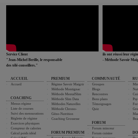
Service Client
ils ont réussi leur rég
"Jean-Michel Berille, le responsable
- Méthode Savoir Maig
des télé-conseillers."
ACCUEIL
PREMIUM
COMMUNAUTÉ
RU
Accueil
Régime Savoir Maigrir
Groupes
Min
Méthode Montignac
Blogs
Nut
Méthode MentalSlim
Rencontres
Cui
COACHING
Méthode Slim Data
Bons plans
Psy
Menus régime
Méthodes Naturelles
Témoignages
For
Liste de courses
Méthode Chrono-
Quiz
Gro
Suivi des mensurations
Géno-Nutrition
Ma
Réglette de régime
Coaching Grossesse
Bea
FORUM
Exercices physiques
Compteur de calories
Forum minceur
FORUM PREMIUM
DO
Calcul poids idéal
Forum cuisine