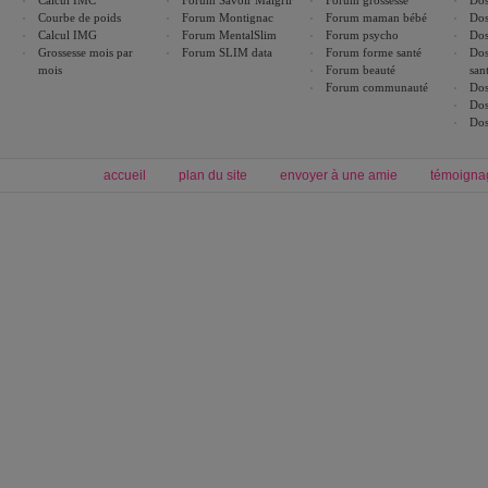
Calcul IMC
Forum Savoir Maigrir
Forum grossesse
Dos
Courbe de poids
Forum Montignac
Forum maman bébé
Dos
Calcul IMG
Forum MentalSlim
Forum psycho
Dos
Grossesse mois par
Forum SLIM data
Forum forme santé
Dos
mois
Forum beauté
san
Forum communauté
Dos
Dos
Dos
accueil
plan du site
envoyer à une amie
témoigna
Forum minceur
Forum cuisine
Commencer un régime
boissons, vins et cocktails
Alimentation équilibrée et nutrition
astuces et bons plans
Minceur
Recette cuisine
exercices physiques
recette facile
produits minceur
Recette poulet
Tags
:
ventre plat
|
maigrir des fesses
|
abdominaux
|
régime américain
|
régime mayo
|
Découvrez aussi
:
exercices abdominaux
|
recette wok
|
ANXA Partenaires
:
Recette
de cuisine |
Recette cuisine
|