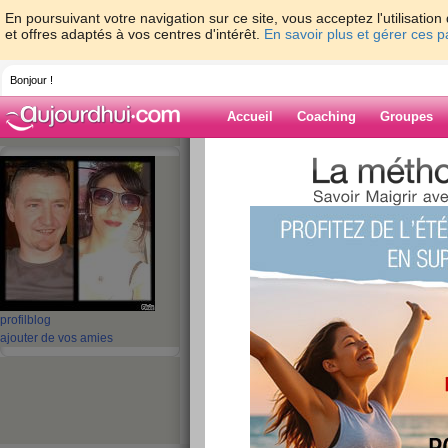
En poursuivant votre navigation sur ce site, vous acceptez l'utilisati
et offres adaptés à vos centres d'intérêt.
En savoir plus et gérer ces 
Bonjour !
Accueil
Coaching
Groupes
Accueil
>
espaces
>
alexendra
> (et oui t
'est vrai
Blog de alexend
aide blog
(et oui tue la clop 
profil
blog
te tue ) c 'est vrai
ajouter de vos amies
publié le 24/05/2008 à 10:28