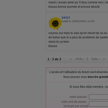
marié j 'aurais aimé qu 'il face comme moi j 'a
bisous bonne journée et encore désolé
kiki14
publié le 24/05/2008 à 12:06
coucou oui mais tu sais qu'on meurt de sa ou 
de fumer que tu a plus de probleme de santer
sinon tu va bien
bisous
1 - 3 de 3
«
‹ Préc.
1
Suiv. ›
»
L’accès et l’utilisation du forum sont réser
Vous pouvez vous
inscrire gratu
Si vous êtes déjà membre, co
votre pseudo :
votre mot de passe :
(envoyé par email)