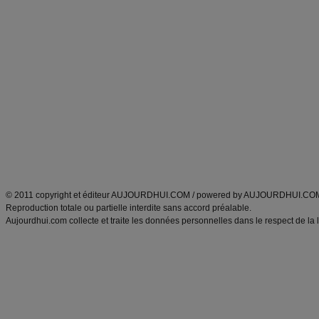
Forum minceur
Forum cuisine
Commencer un régime
boissons, vins et cocktails
Alimentation équilibrée et nutrition
astuces et bons plans
Minceur
Recette cuisine
exercices physiques
recette facile
produits minceur
Recette poulet
Tags
:
ventre plat
|
maigrir des fesses
|
abdominaux
|
régime américain
|
régime mayo
|
Découvrez aussi
:
exercices abdominaux
|
recette wok
|
ANXA Partenaires
:
Recette
de cuisine |
Recette cuisine
|
© 2011 copyright et éditeur AUJOURDHUI.COM / powered by AUJOURDHUI.CO
Reproduction totale ou partielle interdite sans accord préalable.
Aujourdhui.com collecte et traite les données personnelles dans le respect de la 