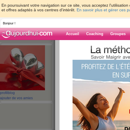
En poursuivant votre navigation sur ce site, vous acceptez l'utilisati
et offres adaptés à vos centres d'intérêt.
En savoir plus et gérer ces 
Bonjour !
Accueil
Coaching
Groupes
Accueil
>
espaces
>
ado_mal_dans_sa_p
Blog de
ado_mal_dans_
aide blog
1 semaine
profil
blog
ajouter de vos amies
publié le 28/07/2007 à 04:05
Bon, mes objectifs cette semaine: ajouter un v
un fruit dans lapres midi.... Un autre 500 ml et 
pas mais bon... si sa peut maider pour mon poid