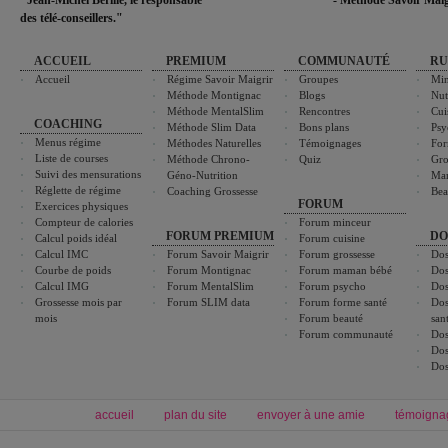
"Jean-Michel Berille, le responsable
- Méthode Savoir Maig
des télé-conseillers."
ACCUEIL
PREMIUM
COMMUNAUTÉ
RU
Accueil
Régime Savoir Maigrir
Groupes
Min
Méthode Montignac
Blogs
Nut
Méthode MentalSlim
Rencontres
Cui
COACHING
Méthode Slim Data
Bons plans
Psy
Menus régime
Méthodes Naturelles
Témoignages
For
Liste de courses
Méthode Chrono-
Quiz
Gro
Suivi des mensurations
Géno-Nutrition
Ma
Réglette de régime
Coaching Grossesse
Bea
FORUM
Exercices physiques
Compteur de calories
Forum minceur
FORUM PREMIUM
DO
Calcul poids idéal
Forum cuisine
Calcul IMC
Forum Savoir Maigrir
Forum grossesse
Dos
Courbe de poids
Forum Montignac
Forum maman bébé
Dos
Calcul IMG
Forum MentalSlim
Forum psycho
Dos
Grossesse mois par
Forum SLIM data
Forum forme santé
Dos
mois
Forum beauté
san
Forum communauté
Dos
Dos
Dos
accueil
plan du site
envoyer à une amie
témoigna