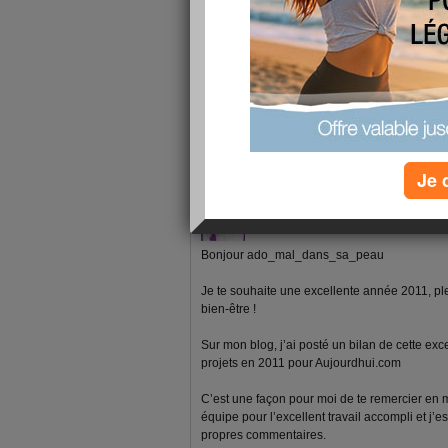
1 - 5 de 5
«
‹ Préc.
1
Suiv. ›
»
Je 
fabrice-boutain
publié le 18/01/2011 à 07:42
Bonjour ado_mal_dans_sa_peau
Je te souhaite une excellente année 2011, pl
bien-être !
Sur mon blog, j’ai posté un bilan de cette ex
projets en 2011 pour Aujourdhui.com
C’est une façon pour moi de te remercier en
équipe pour l’excellent travail accompli et j’e
propres commentaires.