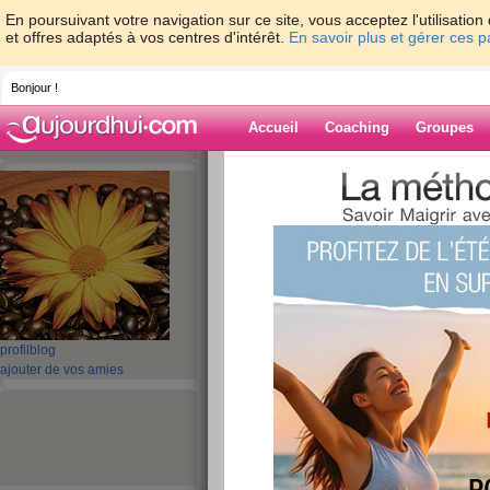
En poursuivant votre navigation sur ce site, vous acceptez l'utilisati
et offres adaptés à vos centres d'intérêt.
En savoir plus et gérer ces 
Bonjour !
Accueil
Coaching
Groupes
Accueil
>
espaces
>
abby02
> Voir le côté
Blog de abby02
aide blog
Voir le côté positif
publié le 03/10/2009 à 11:20
profil
blog
ajouter de vos amies
Bonjour à toutes et tous,
Bon, c'est vrai que je n'ai pas perdu, mais juste 
parce que tourner comme un lion en cage dans 
c'est pas évident. Le matin ça passe encore. J
plus tard (faut dire q'y a rien qui presse!) Peti