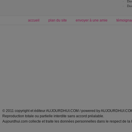
Dos
Dos
accueil
plan du site
envoyer à une amie
témoigna
Forum minceur
Forum cuisine
Commencer un régime
boissons, vins et cocktails
Alimentation équilibrée et nutrition
astuces et bons plans
Minceur
Recette cuisine
exercices physiques
recette facile
produits minceur
Recette poulet
Tags
:
ventre plat
|
maigrir des fesses
|
abdominaux
|
régime américain
|
régime mayo
|
Découvrez aussi
:
exercices abdominaux
|
recette wok
|
ANXA Partenaires
:
Recette
de cuisine |
Recette cuisine
|
© 2011 copyright et éditeur AUJOURDHUI.COM / powered by AUJOURDHUI.CO
Reproduction totale ou partielle interdite sans accord préalable.
Aujourdhui.com collecte et traite les données personnelles dans le respect de la 