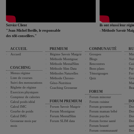
Service Client
ils ont réussi leur rég
"Jean-Michel Berille, le responsable
- Méthode Savoir Maig
des télé-conseillers."
ACCUEIL
PREMIUM
COMMUNAUTÉ
RU
Accueil
Régime Savoir Maigrir
Groupes
Min
Méthode Montignac
Blogs
Nut
Méthode MentalSlim
Rencontres
Cui
COACHING
Méthode Slim Data
Bons plans
Psy
Menus régime
Méthodes Naturelles
Témoignages
For
Liste de courses
Méthode Chrono-
Quiz
Gro
Suivi des mensurations
Géno-Nutrition
Ma
Réglette de régime
Coaching Grossesse
Bea
FORUM
Exercices physiques
Compteur de calories
Forum minceur
FORUM PREMIUM
DO
Calcul poids idéal
Forum cuisine
Calcul IMC
Forum Savoir Maigrir
Forum grossesse
Dos
Courbe de poids
Forum Montignac
Forum maman bébé
Dos
Calcul IMG
Forum MentalSlim
Forum psycho
Dos
Grossesse mois par
Forum SLIM data
Forum forme santé
Dos
mois
Forum beauté
san
Forum communauté
Dos