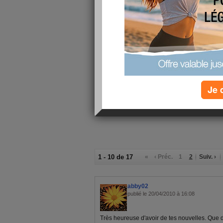
mais c'est pas speed, toilette puis déjeuner. Et
programme / fauteuil, télé, télé, télé voir un peu
me ramener des magazines), parce que pour un 
impossible. Alors vous comprendrez que ce ne s
manquent .Et puis la télé quasi non-stop de 13
lassant. Heureusement que vous êtes là. Vous 
Alors on ne va pas penser à hier, et nos dialogu
virtuels me permettent de ceuillir de jolis souve
à qui je propose de partager ce joli panier et
Je 
1 - 10 de 17
«
‹ Préc.
1
2
Suiv. ›
abby02
publié le 20/04/2010 à 16:08
Très heureuse d'avoir de tes nouvelles. Que 