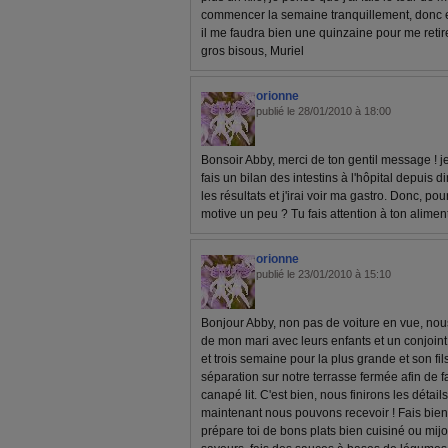
commencer la semaine tranquillement, donc en
il me faudra bien une quinzaine pour me retirer
gros bisous, Muriel
orionne
publié le 28/01/2010 à 18:00
Bonsoir Abby, merci de ton gentil message ! je 
fais un bilan des intestins à l'hôpital depuis 
les résultats et j'irai voir ma gastro. Donc, pour 
motive un peu ? Tu fais attention à ton alimen
orionne
publié le 23/01/2010 à 15:10
Bonjour Abby, non pas de voiture en vue, nous 
de mon mari avec leurs enfants et un conjoint
et trois semaine pour la plus grande et son fi
séparation sur notre terrasse fermée afin de 
canapé lit. C'est bien, nous finirons les détai
maintenant nous pouvons recevoir ! Fais bien 
prépare toi de bons plats bien cuisiné ou mijo