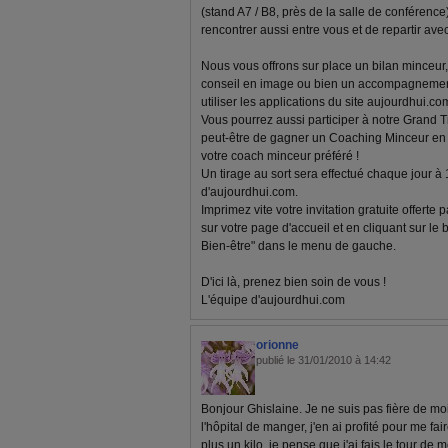
(stand A7 / B8, près de la salle de conférenc
rencontrer aussi entre vous et de repartir av
Nous vous offrons sur place un bilan minceur, 
conseil en image ou bien un accompagnemen
utiliser les applications du site aujourdhui.com
Vous pourrez aussi participer à notre Grand T
peut-être de gagner un Coaching Minceur en l
votre coach minceur préféré !
Un tirage au sort sera effectué chaque jour à
d'aujourdhui.com.
Imprimez vite votre invitation gratuite offerte
sur votre page d'accueil et en cliquant sur le
Bien-être" dans le menu de gauche.
D'ici là, prenez bien soin de vous !
L'équipe d'aujourdhui.com
orionne
publié le 31/01/2010 à 14:42
Bonjour Ghislaine. Je ne suis pas fière de moi
l'hôpital de manger, j'en ai profité pour me fai
plus un kilo, je pense que j'ai fais le tour de