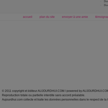
Dos
Dos
accueil
plan du site
envoyer à une amie
témoigna
Forum minceur
Forum cuisine
Commencer un régime
boissons, vins et cocktails
Alimentation équilibrée et nutrition
astuces et bons plans
Minceur
Recette cuisine
exercices physiques
recette facile
produits minceur
Recette poulet
Tags
:
ventre plat
|
maigrir des fesses
|
abdominaux
|
régime américain
|
régime mayo
|
Découvrez aussi
:
exercices abdominaux
|
recette wok
|
ANXA Partenaires
:
Recette
de cuisine |
Recette cuisine
|
© 2011 copyright et éditeur AUJOURDHUI.COM / powered by AUJOURDHUI.CO
Reproduction totale ou partielle interdite sans accord préalable.
Aujourdhui.com collecte et traite les données personnelles dans le respect de la 