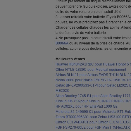
Lithium présentent un risque d'emballement ther
peuvent prendre feu ou exploser. Évitez donc de
coffre de votre voiture en plein soleil d'été.
3.Laisser refroidir votre batterie iFlytek B0066A
pouvez, ne vous précipitez pas à brancher le cha
Charger des cellules chaudes les abîme. Atten
la durée de vie de votre batterie.
4.Ne provoquez pas un court-circuit entre les b
B0066A
ou au niveau de la prise de charge. 
cellules, au pire vous déclenchez un incendie 
Meilleures Ventes
Huawei HB4342A1RBC pour Huawei Honor 5
Other HYLB-1839C pour Medical equipment
Airbus BLN-11 pour Airbus EADS-TH1N BLN-1
Nokia P660 pour Nokia G50 5G TA-1358 TA-13
Getac BP-LP2900/33-01PI pour Getac LI202
ME202C
Allen Bradley 1745-B1 pour Allen Bradley 1
Kirisun KB-75A pour Kirisun DP480 DP485 D
HP AO02XL pour HP ElitePad 1000 G2
Motorola 82-149690-01 pour Motorola ET1 Ente
Zebra BT000296A01 pour Zebra HS3100 BTR
Omron CJ1W-BAT01 pour Omron CJ1M CJ1G
FSP FSP270-60LE pour FSP Mini ITX/Flex ATX 2