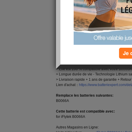
avec les meilleurs composants disponibles. To
B0066A
sont identiques aux 100 % compatible or
Qualité, Prix bas, Livraison et Rapide!
10000mAh Batterie iFlytek B0066A pour iFlyte
iFlytek B0066A Caractéristiques Techniques:
Marca:iFlytek Batterie Compatible
Capacité:10000mAh
Je 
Tension:3.8V
Technologie:Li-Polymer
> La
B0066A batterie
est neuve et composée de
> Elle est 100 % compatible avec votre B0066A b
> Longue durée de vie - Technologie Lithium sa
> Livraison rapide + 1 ans de garantie + Retour 
Lien d'achat：
https://www.batteriexpert.com/de
Remplace les batteries suivantes:
B0066A
Cette batterie est compatible avec:
for iFlytek B0066A
Autres Magasins en Ligne: