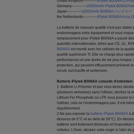
United Kingdom------------
iFlytek B0066A Li-Pol
Germany------------
10000mAh iFlytek B0066A A
Japan------------
10000mAh B0066A バッテリー
the Netherlands------------
iFlytek B0066A Accu 
La batterie de mauvais qualité n'est pas stable
endommagera votre équipement et vous risquera 
remplacement pour iFlytek B0066A a passé des c
autorités internationales, telles que CE, UL, RO
B0066A
est monté avec les cellules de la qualit
qualité supérieure TI. Elle se charge plus rapi
performances et une durée de vie plus longue. E
protection, qui peuvent efficacement prévenir le
circuit, surchauffe et surtension.
Batterie iFlytek B0066A conseils d'entretien:
1. Batterie Li-Polymer et que vous devez stocke
(plusieurs semaines) sans l'utiliser, stockez la 
Lithium Fer Phosphate ou LFP, vous pouvez la 
l'utiliser, cela ne l'endommagera pas. Il est m
régulièrement.
2.Ne pas exposer la
batterie iFlytek B0066A
à d
dessous de 0°C et au delà de 50°C). En dessou
batterie sont fortement diminués et l'expositio
cellules. L'hiver, stockez votre engin à l'abri du