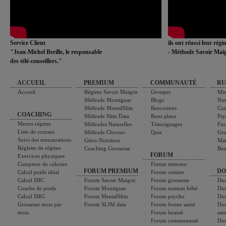
Service Client
ils ont réussi leur rég
"Jean-Michel Berille, le responsable
- Méthode Savoir Maig
des télé-conseillers."
ACCUEIL
PREMIUM
COMMUNAUTÉ
RU
Accueil
Régime Savoir Maigrir
Groupes
Min
Méthode Montignac
Blogs
Nut
Méthode MentalSlim
Rencontres
Cui
COACHING
Méthode Slim Data
Bons plans
Psy
Menus régime
Méthodes Naturelles
Témoignages
For
Liste de courses
Méthode Chrono-
Quiz
Gro
Suivi des mensurations
Géno-Nutrition
Ma
Réglette de régime
Coaching Grossesse
Bea
FORUM
Exercices physiques
Compteur de calories
Forum minceur
FORUM PREMIUM
DO
Calcul poids idéal
Forum cuisine
Calcul IMC
Forum Savoir Maigrir
Forum grossesse
Dos
Courbe de poids
Forum Montignac
Forum maman bébé
Dos
Calcul IMG
Forum MentalSlim
Forum psycho
Dos
Grossesse mois par
Forum SLIM data
Forum forme santé
Dos
mois
Forum beauté
san
Forum communauté
Dos