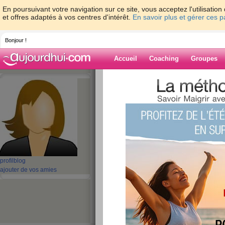
En poursuivant votre navigation sur ce site, vous acceptez l'utilisati
et offres adaptés à vos centres d'intérêt.
En savoir plus et gérer ces 
Bonjour !
Accueil
Coaching
Groupes
Accueil
>
espaces
>
aBella2022
> 10000m
iFlytek B0066A Nouvelle
Blog de aBella
aide blog
10000mAh Batterie
profil
blog
pour iFlytek B006
ajouter de vos amies
publié le 31/12/2024 à 03:33
Si vous cherchez une
nouvelle B0066A batterie
Batterie Expert(
batteriexpert.com
) dispose d’un
D’une capacité de 10000mAh et avec une tension 