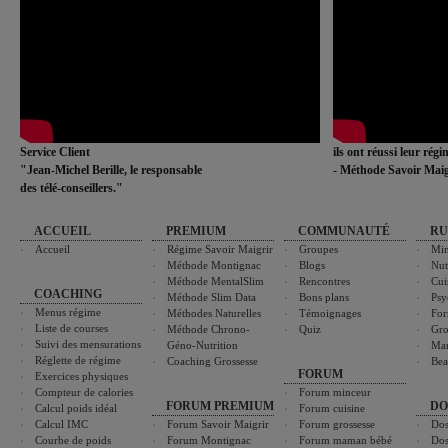
Service Client
ils ont réussi leur rég
"Jean-Michel Berille, le responsable
- Méthode Savoir Maig
des télé-conseillers."
ACCUEIL
PREMIUM
COMMUNAUTÉ
RU
Accueil
Régime Savoir Maigrir
Groupes
Min
Méthode Montignac
Blogs
Nut
Méthode MentalSlim
Rencontres
Cui
COACHING
Méthode Slim Data
Bons plans
Psy
Menus régime
Méthodes Naturelles
Témoignages
For
Liste de courses
Méthode Chrono-
Quiz
Gro
Suivi des mensurations
Géno-Nutrition
Ma
Réglette de régime
Coaching Grossesse
Bea
FORUM
Exercices physiques
Compteur de calories
Forum minceur
FORUM PREMIUM
DO
Calcul poids idéal
Forum cuisine
Calcul IMC
Forum Savoir Maigrir
Forum grossesse
Dos
Courbe de poids
Forum Montignac
Forum maman bébé
Dos