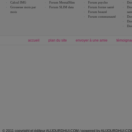
Calcul IMG
Forum MentalSlim
Forum psycho
Dos
Grossesse mois par
Forum SLIM data
Forum forme santé
Dos
mois
Forum beauté
san
Forum communauté
Dos
Dos
Dos
accueil
plan du site
envoyer à une amie
témoigna
Forum minceur
Forum cuisine
Commencer un régime
boissons, vins et cocktails
Alimentation équilibrée et nutrition
astuces et bons plans
Minceur
Recette cuisine
exercices physiques
recette facile
produits minceur
Recette poulet
Tags
:
ventre plat
|
maigrir des fesses
|
abdominaux
|
régime américain
|
régime mayo
|
Découvrez aussi
:
exercices abdominaux
|
recette wok
|
ANXA Partenaires
:
Recette
de cuisine |
Recette cuisine
|
© 2011 copyright et éditeur AUJOURDHUI.COM / powered by AUJOURDHUI.CO