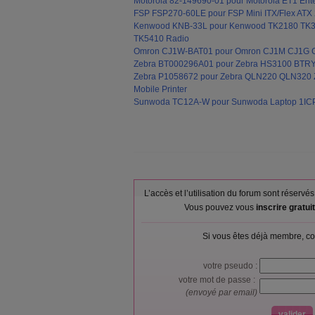
Motorola 82-149690-01 pour Motorola ET1 Ente
FSP FSP270-60LE pour FSP Mini ITX/Flex ATX 2
Kenwood KNB-33L pour Kenwood TK2180 TK
TK5410 Radio
Omron CJ1W-BAT01 pour Omron CJ1M CJ1G
Zebra BT000296A01 pour Zebra HS3100 BTR
Zebra P1058672 pour Zebra QLN220 QLN320
Mobile Printer
Sunwoda TC12A-W pour Sunwoda Laptop 1ICP
L’accès et l’utilisation du forum sont réser
Vous pouvez vous
inscrire gratu
Si vous êtes déjà membre, co
votre pseudo :
votre mot de passe :
(envoyé par email)