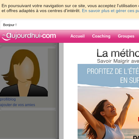
En poursuivant votre navigation sur ce site, vous acceptez l'utilisati
et offres adaptés à vos centres d'intérêt.
En savoir plus et gérer ces 
Bonjour !
Accueil
Coaching
Groupes
Accueil
>
espaces
>
aBella2022
> 1600m
pour ResMed Stellar 100 150 4S1P Nouvelle
Blog de aBella
aide blog
1600mAh Batterie
profil
blog
US18650VT3 pour 
ajouter de vos amies
100 150 4S1P Nouv
publié le 14/09/2024 à 08:27
Si vous cherchez une
nouvelle US18650VT3 bat