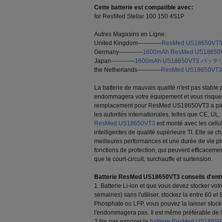
Cette batterie est compatible avec:
for ResMed Stellar 100 150 4S1P
Autres Magasins en Ligne:
United Kingdom------------
ResMed US18650VT3 L
Germany------------
1600mAh ResMed US18650V
Japan------------
1600mAh US18650VT3 バッ
the Netherlands------------
ResMed US18650VT3 
La batterie de mauvais qualité n'est pas stable
endommagera votre équipement et vous risquera 
remplacement pour ResMed US18650VT3 a passé
les autorités internationales, telles que CE, UL
ResMed US18650VT3
est monté avec les cellul
intelligentes de qualité supérieure TI. Elle se 
meilleures performances et une durée de vie plu
fonctions de protection, qui peuvent efficacemen
que le court-circuit, surchauffe et surtension.
Batterie ResMed US18650VT3 conseils d'entr
1. Batterie Li-ion et que vous devez stocker vot
semaines) sans l'utiliser, stockez la entre 60 e
Phosphate ou LFP, vous pouvez la laisser stocké
l'endommagera pas. Il est même préférable de 
2.Ne pas exposer la
batterie ResMed US1865