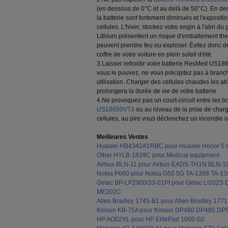
(en dessous de 0°C et au delà de 50°C). En de
la batterie sont fortement diminués et l'exposi
cellules. L'hiver, stockez votre engin à l'abri du
Lithium présentent un risque d'emballement ther
peuvent prendre feu ou exploser. Évitez donc de
coffre de votre voiture en plein soleil d'été.
3.Laisser refroidir votre batterie ResMed US18
vous le pouvez, ne vous précipitez pas à branch
utilisation. Charger des cellules chaudes les a
prolongera la durée de vie de votre batterie.
4.Ne provoquez pas un court-circuit entre les b
US18650VT3
ou au niveau de la prise de cha
cellules, au pire vous déclenchez un incendie 
Meilleures Ventes
Huawei HB4342A1RBC pour Huawei Honor 5
Other HYLB-1839C pour Medical equipment
Airbus BLN-11 pour Airbus EADS-TH1N BLN-1
Nokia P660 pour Nokia G50 5G TA-1358 TA-13
Getac BP-LP2900/33-01PI pour Getac LI202
ME202C
Allen Bradley 1745-B1 pour Allen Bradley 1
Kirisun KB-75A pour Kirisun DP480 DP485 D
HP AO02XL pour HP ElitePad 1000 G2