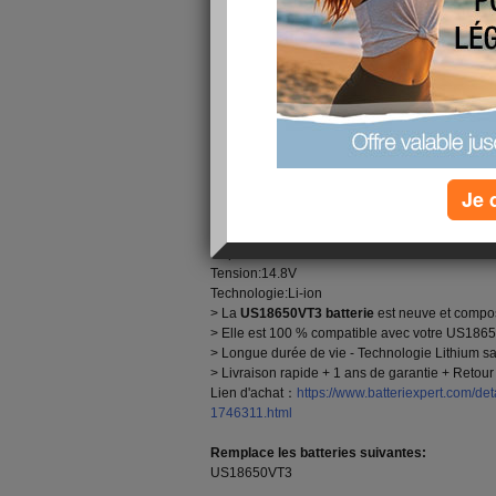
100 150 4S1P
, le site Batterie Expert(
batteriexp
pour ResMed Stellar 100 150 4S1P. D’une cap
tension de 14.8V, notre batterie est faite avec 
disponibles. Toutes nos
batteries ResMed US
% compatible originals et au prix favorable! Haut
Rapide!
1600mAh Batterie ResMed US18650VT3 pour R
Nouvelle
Je 
ResMed US18650VT3 Caractéristiques Techn
Marca:ResMed Batterie Médical
Capacité:1600mAh
Tension:14.8V
Technologie:Li-ion
> La
US18650VT3 batterie
est neuve et compos
> Elle est 100 % compatible avec votre US18650
> Longue durée de vie - Technologie Lithium sa
> Livraison rapide + 1 ans de garantie + Retour 
Lien d'achat：
https://www.batteriexpert.com/
1746311.html
Remplace les batteries suivantes:
US18650VT3