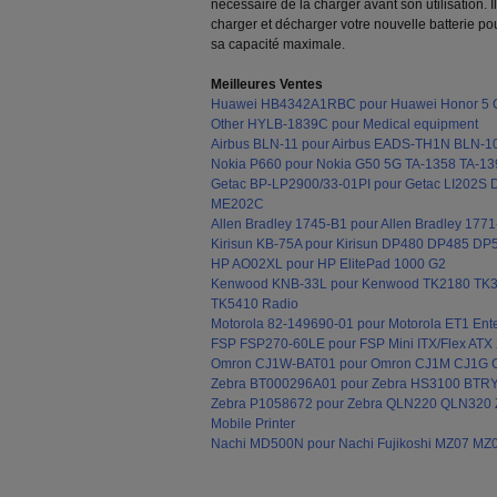
nécessaire de la charger avant son utilisation
charger et décharger votre nouvelle batterie pou
sa capacité maximale.
Meilleures Ventes
Huawei HB4342A1RBC pour Huawei Honor 5
Other HYLB-1839C pour Medical equipment
Airbus BLN-11 pour Airbus EADS-TH1N BLN-1
Nokia P660 pour Nokia G50 5G TA-1358 TA-13
Getac BP-LP2900/33-01PI pour Getac LI202
ME202C
Allen Bradley 1745-B1 pour Allen Bradley 1
Kirisun KB-75A pour Kirisun DP480 DP485 D
HP AO02XL pour HP ElitePad 1000 G2
Kenwood KNB-33L pour Kenwood TK2180 TK
TK5410 Radio
Motorola 82-149690-01 pour Motorola ET1 Ente
FSP FSP270-60LE pour FSP Mini ITX/Flex ATX 2
Omron CJ1W-BAT01 pour Omron CJ1M CJ1G
Zebra BT000296A01 pour Zebra HS3100 BTR
Zebra P1058672 pour Zebra QLN220 QLN320
Mobile Printer
Nachi MD500N pour Nachi Fujikoshi MZ07 MZ