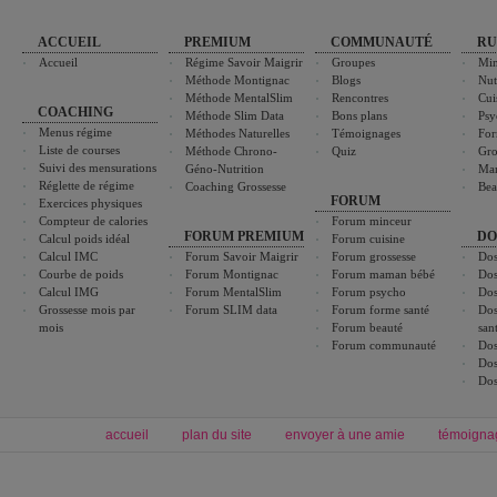
ACCUEIL
PREMIUM
COMMUNAUTÉ
RU
Accueil
Régime Savoir Maigrir
Groupes
Min
Méthode Montignac
Blogs
Nut
Méthode MentalSlim
Rencontres
Cui
COACHING
Méthode Slim Data
Bons plans
Psy
Menus régime
Méthodes Naturelles
Témoignages
For
Liste de courses
Méthode Chrono-
Quiz
Gro
Suivi des mensurations
Géno-Nutrition
Ma
Réglette de régime
Coaching Grossesse
Bea
FORUM
Exercices physiques
Compteur de calories
Forum minceur
FORUM PREMIUM
DO
Calcul poids idéal
Forum cuisine
Calcul IMC
Forum Savoir Maigrir
Forum grossesse
Dos
Courbe de poids
Forum Montignac
Forum maman bébé
Dos
Calcul IMG
Forum MentalSlim
Forum psycho
Dos
Grossesse mois par
Forum SLIM data
Forum forme santé
Dos
mois
Forum beauté
san
Forum communauté
Dos
Dos
Dos
accueil
plan du site
envoyer à une amie
témoigna
Forum minceur
Forum cuisine