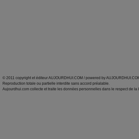
Commencer un régime
boissons, vins et cocktails
Alimentation équilibrée et nutrition
astuces et bons plans
Minceur
Recette cuisine
exercices physiques
recette facile
produits minceur
Recette poulet
Tags
:
ventre plat
|
maigrir des fesses
|
abdominaux
|
régime américain
|
régime mayo
|
Découvrez aussi
:
exercices abdominaux
|
recette wok
|
ANXA Partenaires
:
Recette
de cuisine |
Recette cuisine
|
© 2011 copyright et éditeur AUJOURDHUI.COM / powered by AUJOURDHUI.CO
Reproduction totale ou partielle interdite sans accord préalable.
Aujourdhui.com collecte et traite les données personnelles dans le respect de la 