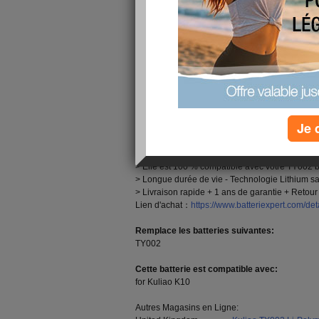
meilleurs composants disponibles. Toutes nos
identiques aux 100 % compatible originals et au 
bas, Livraison et Rapide!
3210mAh Batterie Kuliao TY002 pour Kuliao K
Kuliao TY002 Caractéristiques Techniques:
Marca:Kuliao Batterie Smartphone et Téléphon
Capacité:3210mAh
Je 
Tension:3.85V
Technologie:Li-Polymer
> La
TY002 batterie
est neuve et composée de c
> Elle est 100 % compatible avec votre TY002 ba
> Longue durée de vie - Technologie Lithium sa
> Livraison rapide + 1 ans de garantie + Retour 
Lien d'achat：
https://www.batteriexpert.com/de
Remplace les batteries suivantes:
TY002
Cette batterie est compatible avec:
for Kuliao K10
Autres Magasins en Ligne: