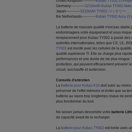
United Kingdom------------
Kuliao TY002 Li-Polym
Germany------------
3210mAh Kuliao TY002 Akku
Japan------------
3210mAh TY002 バッテリー
the Netherlands------------
Kuliao TY002 Accu (3
La batterie de mauvais qualité n'est pas stable
endommagera votre équipement et vous risquera 
remplacement pour Kuliao TY002 a passé des cer
autorités internationales, telles que CE, UL, RO
TY002
est monté avec les cellules de la qualité 
qualité supérieure TI. Elle se charge plus rapi
performances et une durée de vie plus longue. E
protection, qui peuvent efficacement prévenir le
circuit, surchauffe et surtension.
Conseils d'entretien
La
batterie pour Kuliao K10
doit subir au moins
préserver de l'effet mémoire et éviter que sa t
batterie au repos trop longtemps risque de per
plus fonctionner du tout.
Ne laisser jamais descendre votre
batterie Lit
de capacité avant de la recharger.
La
batterie pour Kuliao TY002
est livrée avec un