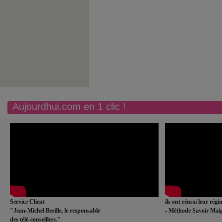
Aujourdhui.com en 1 clic !
Service Client
ils ont réussi leur rég
"Jean-Michel Berille, le responsable
- Méthode Savoir Maig
des télé-conseillers."