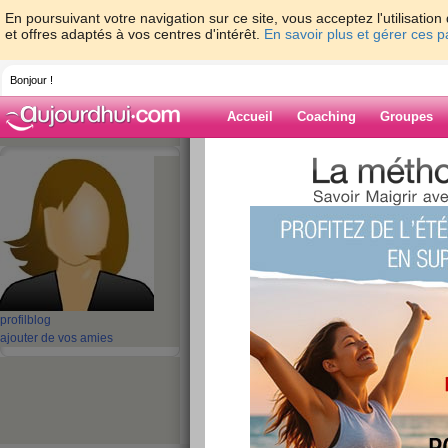
En poursuivant votre navigation sur ce site, vous acceptez l'utilisati
et offres adaptés à vos centres d'intérêt.
En savoir plus et gérer ces 
Bonjour !
Accueil
Coaching
Groupes
Accueil
>
espaces
>
aBella2022
> 3210mA
Kuliao K10 Nouvelle
Blog de aBella
aide blog
3210mAh Batterie 
profil
blog
pour Kuliao K10 N
ajouter de vos amies
publié le 01/08/2024 à 07:54
Si vous cherchez une
nouvelle TY002 batterie 
Batterie Expert(
batteriexpert.com
) dispose d’un
capacité de 3210mAh et avec une tension de 3.85