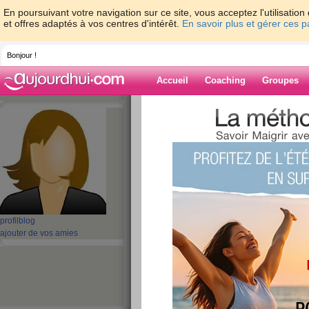
En poursuivant votre navigation sur ce site, vous acceptez l'utilisati
et offres adaptés à vos centres d'intérêt.
En savoir plus et gérer ces 
Bonjour !
Accueil
Coaching
Groupes
Accueil
>
espaces
>
aBella2022
> Batter
C860 Phone (3000mah,3.85V)
Blog de aBella
aide blog
Batterie Wiko TL
profil
blog
W C860 Phone (30
ajouter de vos amies
publié le 22/04/2024 à 03:48
Avec la
Batterie Wiko TLP1804
restez productif
batterie standard. Cette
batterie pour WIKO W
rapidement pour vous l'accessoire indispensabl