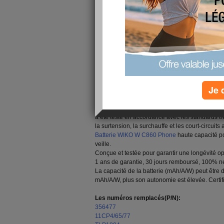
toutes circonstances. Meilleure qualite, prix de
Batterie Wiko TLP1804 pour WIKO W C860 Ph
Wiko TLP1804 Les Spécifications:
Marque: Wiko
Technologie:Li-polymer
Capacité: 3000mah/11.55Wh
Tension: 3.85V/4.4V
Je 
Garantie:Garantie de 1 an et remboursement de
Ce Batterie pour Wiko TLP1804 contient des c
a été testé en accordance avec les standards trè
la surtension, la surchauffe et les court-circuits
Batterie WIKO W C860 Phone
haute capacité p
veille.
Conçue et testée pour garantir une longévité op
1 ans de garantie, 30 jours remboursé, 100% n
La capacité de la batterie (mAh/A/W) peut être di
mAh/A/W, plus son autonomie est élevée. Certif
Les numéros remplacés(P/N):
356477
11CP4/65/77