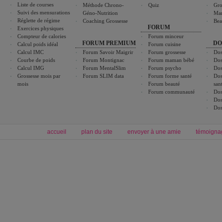
Liste de courses
Méthode Chrono-
Quiz
Gro
Suivi des mensurations
Géno-Nutrition
Ma
Réglette de régime
Coaching Grossesse
Bea
FORUM
Exercices physiques
Compteur de calories
Forum minceur
FORUM PREMIUM
DO
Calcul poids idéal
Forum cuisine
Calcul IMC
Forum Savoir Maigrir
Forum grossesse
Dos
Courbe de poids
Forum Montignac
Forum maman bébé
Dos
Calcul IMG
Forum MentalSlim
Forum psycho
Dos
Grossesse mois par
Forum SLIM data
Forum forme santé
Dos
mois
Forum beauté
san
Forum communauté
Dos
Dos
Dos
accueil
plan du site
envoyer à une amie
témoigna
Forum minceur
Forum cuisine
Commencer un régime
boissons, vins et cocktails
Alimentation équilibrée et nutrition
astuces et bons plans
Minceur
Recette cuisine
exercices physiques
recette facile
produits minceur
Recette poulet