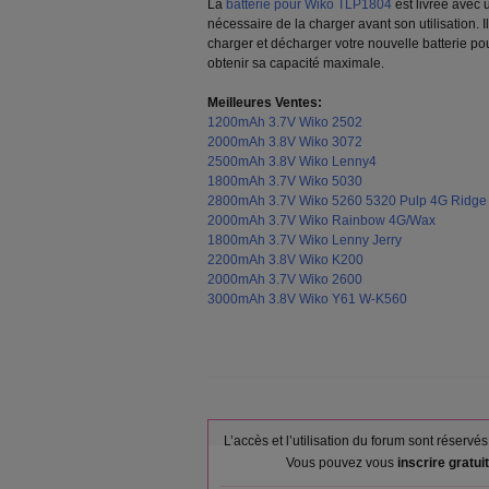
La
batterie pour Wiko TLP1804
est livrée avec u
nécessaire de la charger avant son utilisation
charger et décharger votre nouvelle batterie p
obtenir sa capacité maximale.
Meilleures Ventes:
1200mAh 3.7V Wiko 2502
2000mAh 3.8V Wiko 3072
2500mAh 3.8V Wiko Lenny4
1800mAh 3.7V Wiko 5030
2800mAh 3.7V Wiko 5260 5320 Pulp 4G Ridge
2000mAh 3.7V Wiko Rainbow 4G/Wax
1800mAh 3.7V Wiko Lenny Jerry
2200mAh 3.8V Wiko K200
2000mAh 3.7V Wiko 2600
3000mAh 3.8V Wiko Y61 W-K560
L’accès et l’utilisation du forum sont réser
Vous pouvez vous
inscrire gratu