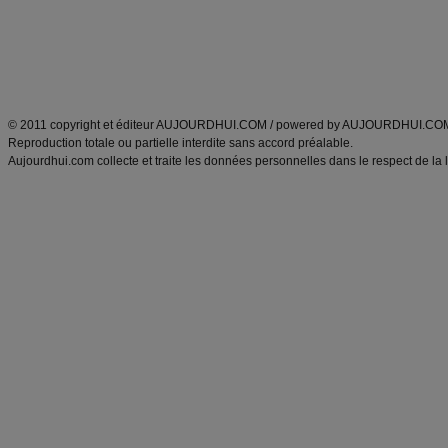
Tags
:
ventre plat
|
maigrir des fesses
|
abdominaux
|
régime américain
|
régime mayo
|
Découvrez aussi
:
exercices abdominaux
|
recette wok
|
ANXA Partenaires
:
Recette
de cuisine |
Recette cuisine
|
© 2011 copyright et éditeur AUJOURDHUI.COM / powered by AUJOURDHUI.CO
Reproduction totale ou partielle interdite sans accord préalable.
Aujourdhui.com collecte et traite les données personnelles dans le respect de la 