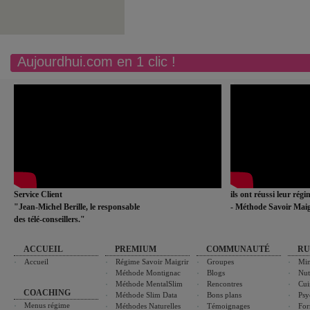
Aujourdhui.com en 1 clic !
Service Client
ils ont réussi leur rég
"Jean-Michel Berille, le responsable
- Méthode Savoir Maig
des télé-conseillers."
ACCUEIL
PREMIUM
COMMUNAUTÉ
RU
Accueil
Régime Savoir Maigrir
Groupes
Min
Méthode Montignac
Blogs
Nut
Méthode MentalSlim
Rencontres
Cui
COACHING
Méthode Slim Data
Bons plans
Psy
Menus régime
Méthodes Naturelles
Témoignages
For