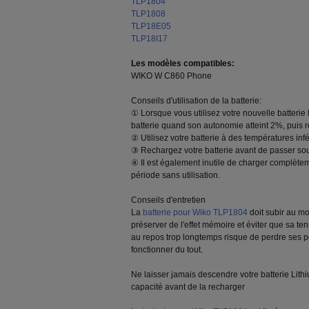
TLP1804
TLP1808
TLP18E05
TLP18I17
Les modèles compatibles:
WIKO W C860 Phone
Conseils d'utilisation de la batterie:
① Lorsque vous utilisez votre nouvelle batterie 
batterie quand son autonomie atteint 2%, puis 
② Utilisez votre batterie à des températures inf
③ Rechargez votre batterie avant de passer so
④ Il est également inutile de charger complètem
période sans utilisation.
Conseils d'entretien
La
batterie pour Wiko TLP1804
doit subir au m
préserver de l'effet mémoire et éviter que sa te
au repos trop longtemps risque de perdre ses p
fonctionner du tout.
Ne laisser jamais descendre votre batterie Lit
capacité avant de la recharger