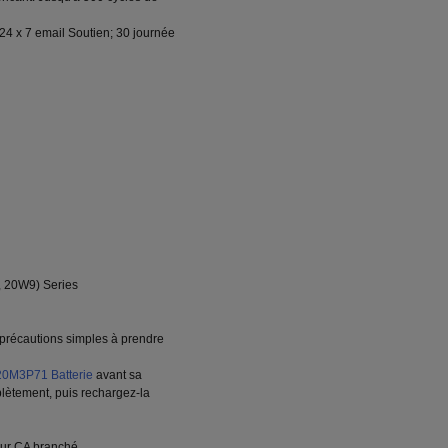
24 x 7 email Soutien; 30 journée
 20W9) Series
s précautions simples à prendre
20M3P71 Batterie
avant sa
plètement, puis rechargez-la
eur CA branché.