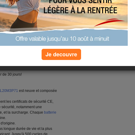
570B. Toutes
Lenovo L20M3P71
s ISO9001, RoHS et de certification
ne fiabilité plus élevée que la
2 mois!
atibilité Lenovo ThinkPad X13
ues
Je decouvre
r de 30 jours!
vo L20M3P71
est neuve et composée
t les certificats de sécurité CE,
e sécurité, notamment une
ffe, et la surcharge. Chaque
batterie
ine.
d'origine.
us longue durée de vie et la plus
ricant. Jusqu'à 500 cycles de