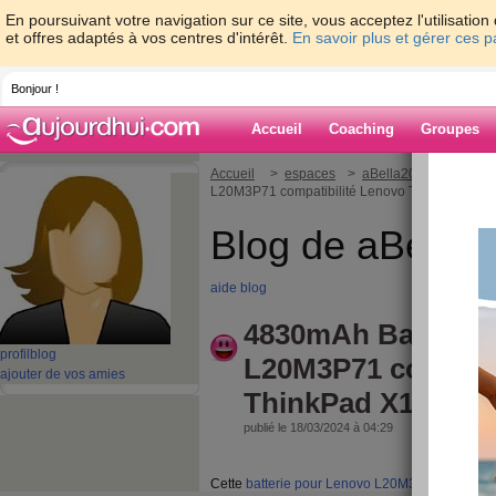
En poursuivant votre navigation sur ce site, vous acceptez l'utilisati
et offres adaptés à vos centres d'intérêt.
En savoir plus et gérer ces 
Bonjour !
Accueil
Coaching
Groupes
Accueil
>
espaces
>
aBella2022
> 4830mA
L20M3P71 compatibilité Lenovo ThinkPad X13
Blog de aBella
aide blog
4830mAh Batterie
profil
blog
L20M3P71 compati
ajouter de vos amies
ThinkPad X13 Yog
publié le 18/03/2024 à 04:29
Cette
batterie pour Lenovo L20M3P71
, Capaci