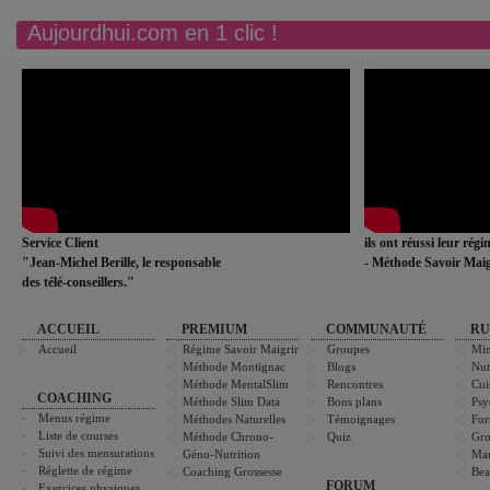
Aujourdhui.com en 1 clic !
Service Client
ils ont réussi leur rég
"Jean-Michel Berille, le responsable
- Méthode Savoir Maig
des télé-conseillers."
ACCUEIL
PREMIUM
COMMUNAUTÉ
RU
Accueil
Régime Savoir Maigrir
Groupes
Min
Méthode Montignac
Blogs
Nut
Méthode MentalSlim
Rencontres
Cui
COACHING
Méthode Slim Data
Bons plans
Psy
Menus régime
Méthodes Naturelles
Témoignages
For
Liste de courses
Méthode Chrono-
Quiz
Gro
Suivi des mensurations
Géno-Nutrition
Ma
Réglette de régime
Coaching Grossesse
Bea
FORUM
Exercices physiques