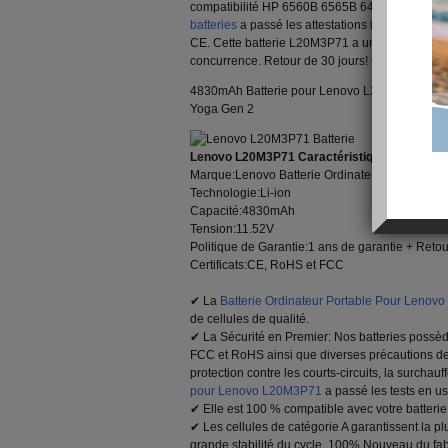
compatibilité HP 6560B 6565B 6470B 6475B 6
batteries
a passé les attestations internationale
CE. Cette batterie L20M3P71 a une capacité et u
concurrence. Retour de 30 jours! Garantie de 1
4830mAh Batterie pour Lenovo L20M3P71 comp
Yoga Gen 2
Lenovo L20M3P71 Caractéristiques Techniq
Marque:Lenovo Batterie Ordinateur Portable
Technologie:Li-ion
Capacité:4830mAh
Tension:11.52V
Politique de Garantie:1 ans de garantie + Retou
Certificats:CE, RoHS et FCC
✔ La
Batterie Ordinateur Portable Pour Leno
de cellules de qualité.
✔ La Sécurité en Premier: Nos batteries possèden
FCC et RoHS ainsi que diverses précautions d
protection contre les courts-circuits, la surchau
pour Lenovo L20M3P71
a passé les tests en us
✔ Elle est 100 % compatible avec votre batterie 
✔ Les cellules de catégorie A garantissent la pl
grande stabilité du cycle. 100% Nouveau du fab