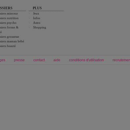
SSIERS
PLUS
siers minceur
Jeux
siers nutrition
Infos
siers psycho
Astro
siers forme &
Shopping
té
siers grossesse
siers maman bébé
siers beauté
ges
presse
contact
aide
conditions d'utilisation
recrutemen
Forum grossesse et bébé
Forum psychologie
envie de bébé et de devenir maman
développement personnel et spiritua
accouchement et naissance de bébé
couple et sexualité
Grossesse et femme enceinte
Psychologie
symptome grossesse
intelligence et test de qi
calendrier de grossesse
test qi
régime protéiné
|
maigrir du ventre
|