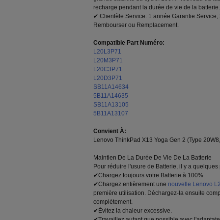
recharge pendant la durée de vie de la batterie.
✔ Clientèle Service: 1 année Garantie Service; 
Rembourser ou Remplacement.
Compatible Part Numéro:
L20L3P71
L20M3P71
L20C3P71
L20D3P71
SB11A14634
5B11A14635
SB11A13105
5B11A13107
Convient À:
Lenovo ThinkPad X13 Yoga Gen 2 (Type 20W8,
Maintien De La Durée De Vie De La Batterie
Pour réduire l'usure de Batterie, il y a quelque
✔Chargez toujours votre Batterie à 100%.
✔Chargez entièrement une
nouvelle Lenovo L
première utilisation. Déchargez-la ensuite com
complètement.
✔Évitez la chaleur excessive.
✔Travaillez autant que possible avec l'adaptat