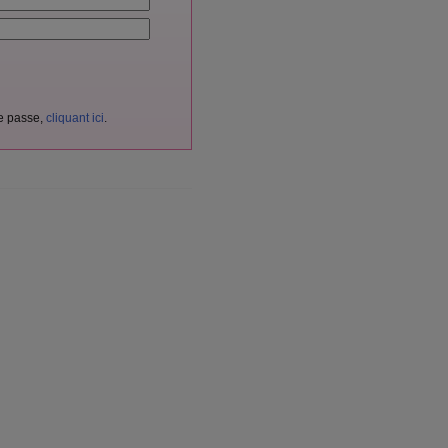
de passe,
cliquant ici
.