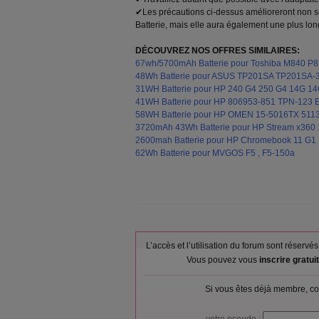
✔Les précautions ci-dessus amélioreront non s
Batterie, mais elle aura également une plus lo
DÉCOUVREZ NOS OFFRES SIMILAIRES:
67wh/5700mAh Batterie pour Toshiba M840 P
48Wh Batterie pour ASUS TP201SA TP201SA-
31WH Batterie pour HP 240 G4 250 G4 14G 1
41WH Batterie pour HP 806953-851 TPN-123 
58WH Batterie pour HP OMEN 15-5016TX 51
3720mAh 43Wh Batterie pour HP Stream x360
2600mah Batterie pour HP Chromebook 11 G1
62Wh Batterie pour MVGOS F5 , F5-150a
L’accès et l’utilisation du forum sont réser
Vous pouvez vous
inscrire gratu
Si vous êtes déjà membre, co