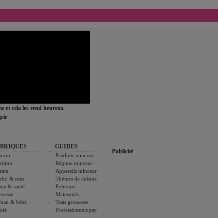
ime et cela les rend heureux
rir
BRIQUES
GUIDES
Publicité
ceur
Produits minceur
rition
Régime minceur
sine
Appareils minceur
cho & tests
Thèmes de cuisine
me & santé
Prénoms
ssesse
Maternités
man & bébé
Tests grossesse
uté
Professionnels psy