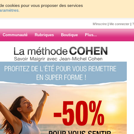
on de cookies pour vous proposer des services
paramètres.
M'inscrire
|
Me connecter
|
?
Communauté
Rubriques
Boutique
Plus...
h Batterie pour Lenovo
 Yoga Gen 2
2022
 pour Lenovo
bilité Lenovo
a Gen 2
ARCHIVES
té 4830mAh, Tension 11.52V, 100%