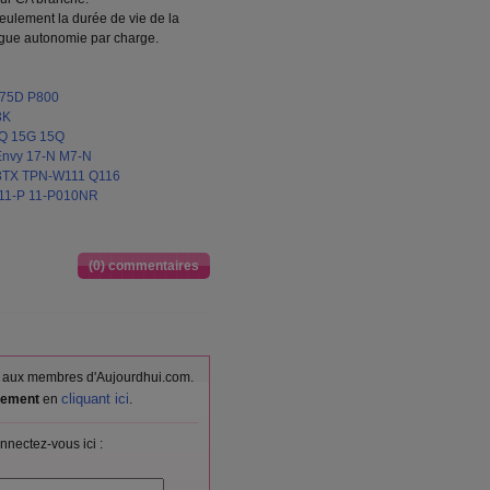
eulement la durée de vie de la
ngue autonomie par charge.
875D P800
3K
4Q 15G 15Q
Envy 17-N M7-N
13TX TPN-W111 Q116
 11-P 11-P010NR
(0) commentaires
vés aux membres d'Aujourdhui.com.
cliquant ici
itement
en
.
nnectez-vous ici :