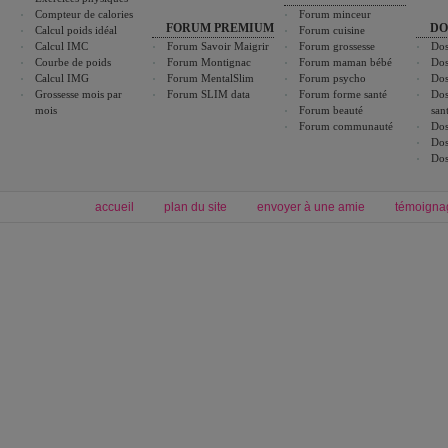
Compteur de calories
Forum minceur
FORUM PREMIUM
DO
Calcul poids idéal
Forum cuisine
Calcul IMC
Forum Savoir Maigrir
Forum grossesse
Dos
Courbe de poids
Forum Montignac
Forum maman bébé
Dos
Calcul IMG
Forum MentalSlim
Forum psycho
Dos
Grossesse mois par
Forum SLIM data
Forum forme santé
Dos
mois
Forum beauté
san
Forum communauté
Dos
Dos
Dos
accueil
plan du site
envoyer à une amie
témoigna
Forum minceur
Forum cuisine
Commencer un régime
boissons, vins et cocktails
Alimentation équilibrée et nutrition
astuces et bons plans
Minceur
Recette cuisine
exercices physiques
recette facile
produits minceur
Recette poulet
Tags
:
ventre plat
|
maigrir des fesses
|
abdominaux
|
régime américain
|
régime mayo
|
Découvrez aussi
:
exercices abdominaux
|
recette wok
|