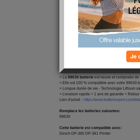
Printer
, le site Batterie Expert(
batteriexpert.com
DP-380 DP-381 Printer. D’une capacité de 6000
notre batterie est faite avec les meilleurs comp
nos
batteries Desch 99630
sont identiques aux 
prix favorable! Haute Qualité, Prix bas, Livraiso
6000mah Batterie Desch 99630 pour Desch DP-
Desch 99630 Caractéristiques Techniques:
Je 
Marca:Desch Batterie Imprimante
Capacité:6000mah
Tension:11.1V
Technologie:Li-ion
> La
99630 batterie
est neuve et composée de c
> Elle est 100 % compatible avec votre 99630 ba
> Longue durée de vie - Technologie Lithium sa
> Livraison rapide + 1 ans de garantie + Retour 
Lien d'achat：
https://www.batteriexpert.com/d
Remplace les batteries suivantes:
99630
Cette batterie est compatible avec:
Desch DP-380 DP-381 Printer