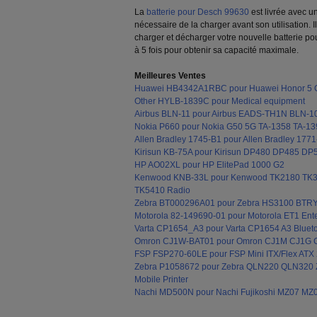
La
batterie pour Desch 99630
est livrée avec un
nécessaire de la charger avant son utilisation
charger et décharger votre nouvelle batterie p
à 5 fois pour obtenir sa capacité maximale.
Meilleures Ventes
Huawei HB4342A1RBC pour Huawei Honor 5
Other HYLB-1839C pour Medical equipment
Airbus BLN-11 pour Airbus EADS-TH1N BLN-1
Nokia P660 pour Nokia G50 5G TA-1358 TA-13
Allen Bradley 1745-B1 pour Allen Bradley 1
Kirisun KB-75A pour Kirisun DP480 DP485 D
HP AO02XL pour HP ElitePad 1000 G2
Kenwood KNB-33L pour Kenwood TK2180 TK
TK5410 Radio
Zebra BT000296A01 pour Zebra HS3100 BTR
Motorola 82-149690-01 pour Motorola ET1 Ente
Varta CP1654_A3 pour Varta CP1654 A3 Bluet
Omron CJ1W-BAT01 pour Omron CJ1M CJ1G
FSP FSP270-60LE pour FSP Mini ITX/Flex ATX 2
Zebra P1058672 pour Zebra QLN220 QLN320
Mobile Printer
Nachi MD500N pour Nachi Fujikoshi MZ07 MZ