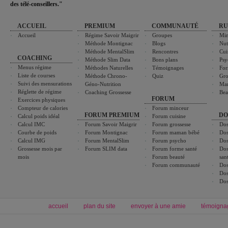
des télé-conseillers."
ACCUEIL
PREMIUM
COMMUNAUTÉ
RU
Accueil
Régime Savoir Maigrir
Groupes
Min
Méthode Montignac
Blogs
Nut
Méthode MentalSlim
Rencontres
Cui
COACHING
Méthode Slim Data
Bons plans
Psy
Menus régime
Méthodes Naturelles
Témoignages
For
Liste de courses
Méthode Chrono-
Quiz
Gro
Suivi des mensurations
Géno-Nutrition
Ma
Réglette de régime
Coaching Grossesse
Bea
FORUM
Exercices physiques
Compteur de calories
Forum minceur
FORUM PREMIUM
DO
Calcul poids idéal
Forum cuisine
Calcul IMC
Forum Savoir Maigrir
Forum grossesse
Dos
Courbe de poids
Forum Montignac
Forum maman bébé
Dos
Calcul IMG
Forum MentalSlim
Forum psycho
Dos
Grossesse mois par
Forum SLIM data
Forum forme santé
Dos
mois
Forum beauté
san
Forum communauté
Dos
Dos
Dos
accueil
plan du site
envoyer à une amie
témoigna
Forum minceur
Forum cuisine