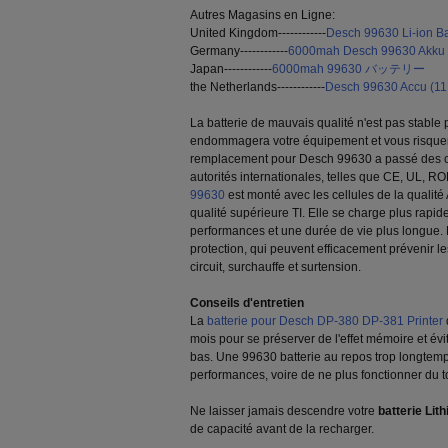
Autres Magasins en Ligne:
United Kingdom------------
Desch 99630 Li-ion Ba
Germany------------
6000mah Desch 99630 Akku
Japan------------
6000mah 99630 バッテリー
the Netherlands------------
Desch 99630 Accu (11
La batterie de mauvais qualité n'est pas stable
endommagera votre équipement et vous risquera 
remplacement pour Desch 99630 a passé des cert
autorités internationales, telles que CE, UL, RO
99630
est monté avec les cellules de la qualité 
qualité supérieure TI. Elle se charge plus rapi
performances et une durée de vie plus longue. E
protection, qui peuvent efficacement prévenir le
circuit, surchauffe et surtension.
Conseils d'entretien
La
batterie pour Desch DP-380 DP-381 Printer
mois pour se préserver de l'effet mémoire et évi
bas. Une 99630 batterie au repos trop longtemp
performances, voire de ne plus fonctionner du t
Ne laisser jamais descendre votre
batterie Lit
de capacité avant de la recharger.