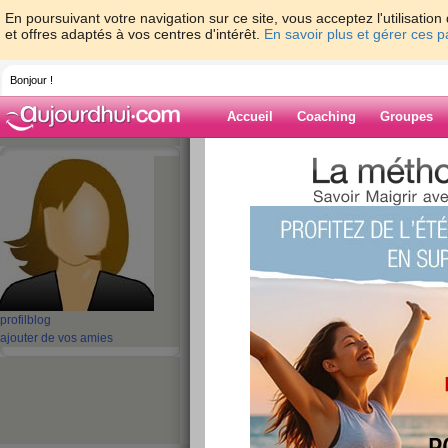
En poursuivant votre navigation sur ce site, vous acceptez l'utilisati
et offres adaptés à vos centres d'intérêt.
En savoir plus et gérer ces 
Bonjour !
Accueil
Coaching
Groupes
Accueil
>
espaces
>
aBella2022
> 6000ma
Desch DP-380 DP-381 Printer Nouvelle
Blog de aBella
aide blog
6000mah Batterie 
profil
blog
pour Desch DP-380
ajouter de vos amies
Nouvelle
publié le 14/03/2024 à 03:24
Si vous cherchez une
nouvelle 99630 batterie