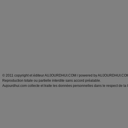
Commencer un régime
boissons, vins et cocktails
Alimentation équilibrée et nutrition
astuces et bons plans
Minceur
Recette cuisine
exercices physiques
recette facile
produits minceur
Recette poulet
Tags
:
ventre plat
|
maigrir des fesses
|
abdominaux
|
régime américain
|
régime mayo
|
Découvrez aussi
:
exercices abdominaux
|
recette wok
|
ANXA Partenaires
:
Recette
de cuisine |
Recette cuisine
|
© 2011 copyright et éditeur AUJOURDHUI.COM / powered by AUJOURDHUI.CO
Reproduction totale ou partielle interdite sans accord préalable.
Aujourdhui.com collecte et traite les données personnelles dans le respect de la 