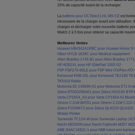
20% de capacité avant de la recharger.
La
batterie pour OCTelect LHL-M9-CE
est livré
nécessaire de la charger avant son utilisation
charger et décharger votre nouvelle batterie 
Watch 2 à 5 fois pour obtenir sa capacité maxim
Meilleures Ventes
Huawei HB4342A1RBC pour Huawei Honor 5
Other HYLB-1839C pour Medical equipment
Allen Bradley 1745-B1 pour Allen Bradley 1
HP AO02XL pour HP ElitePad 1000 G2
FSP FSP270-60LE pour FSP Mini ITX/Flex ATX 2
Kenwood KNB-33L pour Kenwood TK2180 TK
TK5410 Radio
Motorola 82-149690-01 pour Motorola ET1 Ente
Zebra BT000296A01 pour Zebra HS3100 BTR
Varta CP1654_A3 pour Varta CP1654 A3 Bluet
Omron CJ1W-BAT01 pour Omron CJ1M CJ1G
Zebra P1058672 pour Zebra QLN220 QLN320
Mobile Printer
Sunwoda TC12A-W pour Sunwoda Laptop 1ICP
Nachi MD500N pour Nachi Fujikoshi MZ07 MZ
ABB 3HAC16831-1 pour ABB robot arm backup