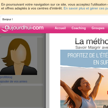
En poursuivant votre navigation sur ce site, vous acceptez l'utilisati
et offres adaptés à vos centres d'intérêt.
En savoir plus et gérer ces 
Bonjour !
Accueil
Coaching
Groupes
Accueil
>
espaces
>
aBella2022
> 380mAh
pour OCTelect LHL-M9-CE Smart Watch Nouvel
Blog de aBella
aide blog
380mAh Batterie O
profil
blog
M9-CE pour OCTel
ajouter de vos amies
Smart Watch Nouv
publié le 12/12/2023 à 09:56
Si vous cherchez une
nouvelle LHL-M9-CE batt