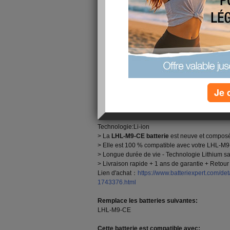
CE Smart Watch
, le site Batterie Expert(
batteri
pour OCTelect LHL-M9-CE Smart Watch. D’une 
tension de 3.7V, notre batterie est faite avec l
Toutes nos
batteries OCTelect LHL-M9-CE
sont
originals et au prix favorable! Haute Qualité, Pr
380mAh Batterie OCTelect LHL-M9-CE pour O
Nouvelle
Je 
OCTelect LHL-M9-CE Caractéristiques Techn
Marca:OCTelect
Capacité:380mAh
Tension:3.7V
Technologie:Li-ion
> La
LHL-M9-CE batterie
est neuve et composée
> Elle est 100 % compatible avec votre LHL-M9-
> Longue durée de vie - Technologie Lithium sa
> Livraison rapide + 1 ans de garantie + Retour 
Lien d'achat：
https://www.batteriexpert.com/d
1743376.html
Remplace les batteries suivantes:
LHL-M9-CE
Cette batterie est compatible avec: