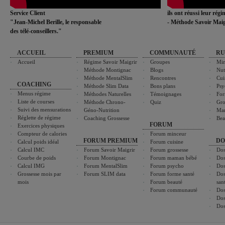
Service Client
ils ont réussi leur rég
"Jean-Michel Berille, le responsable
- Méthode Savoir Maig
des télé-conseillers."
ACCUEIL
PREMIUM
COMMUNAUTÉ
RU
Accueil
Régime Savoir Maigrir
Groupes
Min
Méthode Montignac
Blogs
Nut
Méthode MentalSlim
Rencontres
Cui
COACHING
Méthode Slim Data
Bons plans
Psy
Menus régime
Méthodes Naturelles
Témoignages
For
Liste de courses
Méthode Chrono-
Quiz
Gro
Suivi des mensurations
Géno-Nutrition
Ma
Réglette de régime
Coaching Grossesse
Bea
FORUM
Exercices physiques
Compteur de calories
Forum minceur
FORUM PREMIUM
DO
Calcul poids idéal
Forum cuisine
Calcul IMC
Forum Savoir Maigrir
Forum grossesse
Dos
Courbe de poids
Forum Montignac
Forum maman bébé
Dos
Calcul IMG
Forum MentalSlim
Forum psycho
Dos
Grossesse mois par
Forum SLIM data
Forum forme santé
Dos
mois
Forum beauté
san
Forum communauté
Dos
Dos
Dos