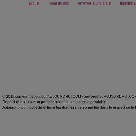
accueil
plan du site
envoyer à une amie
témoigna
Forum minceur
Forum cuisine
Commencer un régime
boissons, vins et cocktails
Alimentation équilibrée et nutrition
astuces et bons plans
Minceur
Recette cuisine
exercices physiques
recette facile
produits minceur
Recette poulet
Tags
:
ventre plat
|
maigrir des fesses
|
abdominaux
|
régime américain
|
régime mayo
|
Découvrez aussi
:
exercices abdominaux
|
recette wok
|
ANXA Partenaires
:
Recette
de cuisine |
Recette cuisine
|
© 2011 copyright et éditeur AUJOURDHUI.COM / powered by AUJOURDHUI.CO
Reproduction totale ou partielle interdite sans accord préalable.
Aujourdhui.com collecte et traite les données personnelles dans le respect de la 