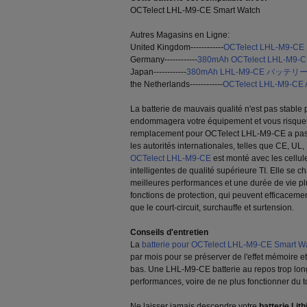
OCTelect LHL-M9-CE Smart Watch
Autres Magasins en Ligne:
United Kingdom------------
OCTelect LHL-M9-CE L
Germany------------
380mAh OCTelect LHL-M9-C
Japan------------
380mAh LHL-M9-CE バッテリ
the Netherlands------------
OCTelect LHL-M9-CE 
La batterie de mauvais qualité n'est pas stable
endommagera votre équipement et vous risquera 
remplacement pour OCTelect LHL-M9-CE a passé 
les autorités internationales, telles que CE, UL
OCTelect LHL-M9-CE
est monté avec les cellule
intelligentes de qualité supérieure TI. Elle se 
meilleures performances et une durée de vie plu
fonctions de protection, qui peuvent efficacemen
que le court-circuit, surchauffe et surtension.
Conseils d'entretien
La
batterie pour OCTelect LHL-M9-CE Smart W
par mois pour se préserver de l'effet mémoire et
bas. Une LHL-M9-CE batterie au repos trop lon
performances, voire de ne plus fonctionner du t
Ne laisser jamais descendre votre
batterie Li