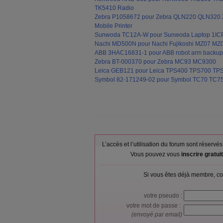
TK5410 Radio
Zebra P1058672 pour Zebra QLN220 QLN320
Mobile Printer
Sunwoda TC12A-W pour Sunwoda Laptop 1ICP
Nachi MD500N pour Nachi Fujikoshi MZ07 MZ
ABB 3HAC16831-1 pour ABB robot arm backup
Zebra BT-000370 pour Zebra MC93 MC9300
Leica GEB121 pour Leica TPS400 TPS700 TPS8
Symbol 82-171249-02 pour Symbol TC70 TC75
L’accès et l’utilisation du forum sont réser
Vous pouvez vous
inscrire gratu
Si vous êtes déjà membre, co
votre pseudo :
votre mot de passe :
(envoyé par email)