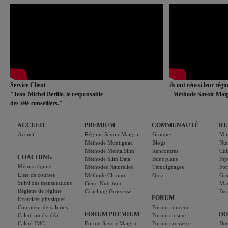
Service Client
ils ont réussi leur rég
"Jean-Michel Berille, le responsable
- Méthode Savoir Maig
des télé-conseillers."
ACCUEIL
PREMIUM
COMMUNAUTÉ
RU
Accueil
Régime Savoir Maigrir
Groupes
Min
Méthode Montignac
Blogs
Nut
Méthode MentalSlim
Rencontres
Cui
COACHING
Méthode Slim Data
Bons plans
Psy
Menus régime
Méthodes Naturelles
Témoignages
For
Liste de courses
Méthode Chrono-
Quiz
Gro
Suivi des mensurations
Géno-Nutrition
Ma
Réglette de régime
Coaching Grossesse
Bea
FORUM
Exercices physiques
Compteur de calories
Forum minceur
FORUM PREMIUM
DO
Calcul poids idéal
Forum cuisine
Calcul IMC
Forum Savoir Maigrir
Forum grossesse
Dos