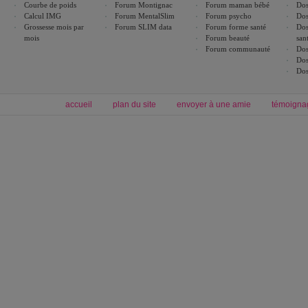
Courbe de poids
Forum Montignac
Forum maman bébé
Dos
Calcul IMG
Forum MentalSlim
Forum psycho
Dos
Grossesse mois par
Forum SLIM data
Forum forme santé
Dos
mois
Forum beauté
san
Forum communauté
Dos
Dos
Dos
accueil
plan du site
envoyer à une amie
témoigna
Forum minceur
Forum cuisine
Commencer un régime
boissons, vins et cocktails
Alimentation équilibrée et nutrition
astuces et bons plans
Minceur
Recette cuisine
exercices physiques
recette facile
produits minceur
Recette poulet
Tags
:
ventre plat
|
maigrir des fesses
|
abdominaux
|
régime américain
|
régime mayo
|
Découvrez aussi
:
exercices abdominaux
|
recette wok
|
ANXA Partenaires
:
Recette
de cuisine |
Recette cuisine
|