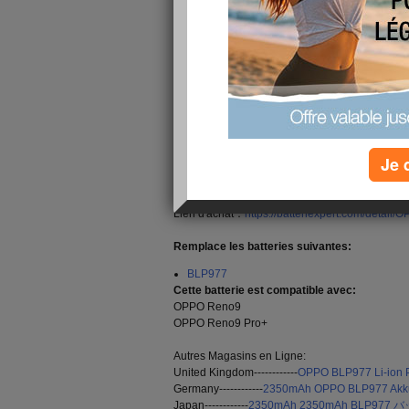
2350mAh Batterie OPPO BLP977 pour OPPO R
OPPO BLP977 Caractéristiques Techniques:
Marca:OPPO
Capacité:2350mAh
Tension:7.78V
Technologie:Li-ion Polymer
> La
BLP977 batterie
est neuve et composée de
Je 
> Elle est 100 % compatible avec votre BLP977 b
> Longue durée de vie - Technologie Lithium sa
> Livraison rapide + 1 ans de garantie + Retour 
Lien d'achat：
https://batteriexpert.com/detai
Remplace les batteries suivantes:
BLP977
Cette batterie est compatible avec:
OPPO Reno9
OPPO Reno9 Pro+
Autres Magasins en Ligne:
United Kingdom------------
OPPO BLP977 Li-ion P
Germany------------
2350mAh OPPO BLP977 Akk
Japan------------
2350mAh 2350mAh BLP977