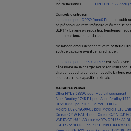
the Netherlands------------
OPPO BLP977 Accu (7
Conseils d'entretien
La
batterie pour OPPO Reno9 Pro+
doit subir 
se préserver de l'effet mémoire et éviter que sa
BLP977 batterie au repos trop longtemps risqu
de ne plus fonctionner du tout.
Ne laisser jamais descendre votre
batterie Lit
20% de capacité avant de la recharger.
La
batterie pour OPPO BLP977
est livrée avec u
nécessaire de la charger avant son utilisation
charger et décharger votre nouvelle batterie p
pour obtenir sa capacité maximale.
Meilleures Ventes
Other HYLB-1839C pour Medical equipment
Allen Bradley 1745-B1 pour Allen Bradley 1
HP AO02XL pour HP ElitePad 1000 G2
Motorola 82-149690-01 pour Motorola ET1 Ente
Omron CJ1W-BAT01 pour Omron CJ1M CJ1G
VARTA CP1654_A3 pour VARTA CP1654 A3 Blu
FSP FSP270-60LE pour FSP Mini ITX/Flex ATX 2
Kenwood KNB-33L pour Kenwood TK2180 TK