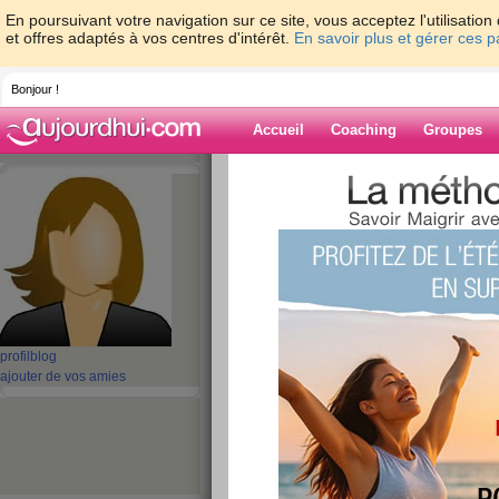
En poursuivant votre navigation sur ce site, vous acceptez l'utilisati
et offres adaptés à vos centres d'intérêt.
En savoir plus et gérer ces 
Bonjour !
Accueil
Coaching
Groupes
Accueil
>
espaces
>
aBella2022
> 2350mA
OPPO Reno9 Pro+ Nouvelle
Blog de aBella
aide blog
2350mAh Batterie
profil
blog
pour OPPO Reno9 
ajouter de vos amies
publié le 21/07/2023 à 06:00
2350mAh 7.78V BLP977 pour OPPO Reno9 Pro+
OPPO BLP977 sont identiques aux originals et
votre
Batterie OPPO Reno9 Pro+
à - Livraison r