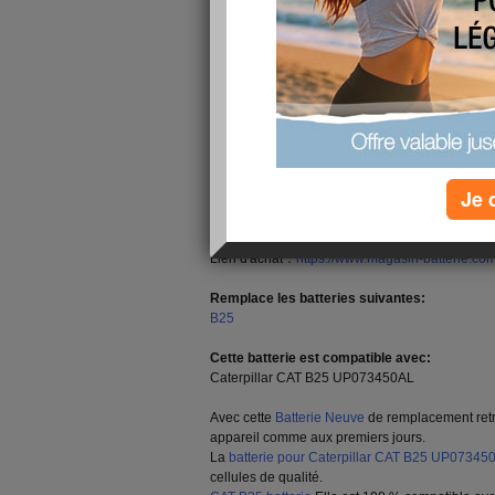
remboursement dans un délai de 30 jours, paie
CAT B25 Batterie Téléphone pour Caterpillar
CAT B25 Vue D'ensemble:
Marca:
CAT
Capacité:1300mAh
Tension:3.7V/4.2V
Tecnologia celle:Li-ion
Je 
Batterie rechargeable sans effet mémoire.
Garantie: 1 Année 30 jours remboursé
Facile à utiliser et 100% compatible.
Lien d'achat：
https://www.magasin-batterie.c
Remplace les batteries suivantes:
B25
Cette batterie est compatible avec:
Caterpillar CAT B25 UP073450AL
Avec cette
Batterie Neuve
de remplacement retr
appareil comme aux premiers jours.
La
batterie pour Caterpillar CAT B25 UP07345
cellules de qualité.