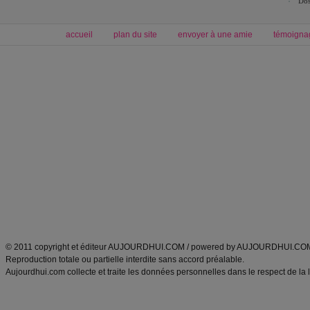
Dos
accueil
plan du site
envoyer à une amie
témoigna
Forum minceur
Forum cuisine
Commencer un régime
boissons, vins et cocktails
Alimentation équilibrée et nutrition
astuces et bons plans
Minceur
Recette cuisine
exercices physiques
recette facile
produits minceur
Recette poulet
Tags
:
ventre plat
|
maigrir des fesses
|
abdominaux
|
régime américain
|
régime mayo
|
Découvrez aussi
:
exercices abdominaux
|
recette wok
|
ANXA Partenaires
:
Recette
de cuisine |
Recette cuisine
|
© 2011 copyright et éditeur AUJOURDHUI.COM / powered by AUJOURDHUI.CO
Reproduction totale ou partielle interdite sans accord préalable.
Aujourdhui.com collecte et traite les données personnelles dans le respect de la 