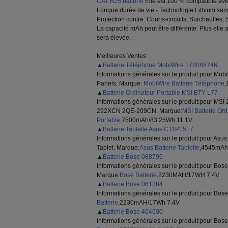
CAT B25 batterie
Elle est 100 % compatible avec
Longue durée de vie - Technologie Lithium san
Protection contre: Courts-circuits, Surchauffes, S
La capacité mAh peut être différente. Plus ell
sera élevée.
Meilleures Ventes
▲
Batterie Téléphone MobiWire 178088746
Informations générales sur le produit:pour M
Panels. Marque:
MobiWire Batterie Téléphone
,
▲
Batterie Ordinateur Portable MSI BTY-L77
Informations générales sur le produit:pour 
292XCN 2QE-209CN. Marque:
MSI Batterie Ord
Portable
,7500mAh/83.25Wh 11.1V
▲
Batterie Tablette Asus C11P1517
Informations générales sur le produit:pour As
Tablet. Marque:
Asus Batterie Tablette
,4545mAh
▲
Batterie Bose 088796
Informations générales sur le produit:pour Bose
Marque:
Bose Batterie
,2230MAH/17WH 7.4V
▲
Batterie Bose 061384
Informations générales sur le produit:pour Bose
Batterie
,2230mAH/17Wh 7.4V
▲
Batterie Bose 404600
Informations générales sur le produit:pour Bose