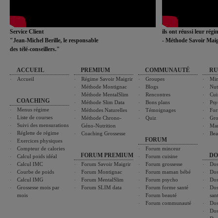
Service Client
ils ont réussi leur rég
"Jean-Michel Berille, le responsable
- Méthode Savoir Maig
des télé-conseillers."
ACCUEIL
PREMIUM
COMMUNAUTÉ
RU
Accueil
Régime Savoir Maigrir
Groupes
Min
Méthode Montignac
Blogs
Nut
Méthode MentalSlim
Rencontres
Cui
COACHING
Méthode Slim Data
Bons plans
Psy
Menus régime
Méthodes Naturelles
Témoignages
For
Liste de courses
Méthode Chrono-
Quiz
Gro
Suivi des mensurations
Géno-Nutrition
Ma
Réglette de régime
Coaching Grossesse
Bea
FORUM
Exercices physiques
Compteur de calories
Forum minceur
FORUM PREMIUM
DO
Calcul poids idéal
Forum cuisine
Calcul IMC
Forum Savoir Maigrir
Forum grossesse
Dos
Courbe de poids
Forum Montignac
Forum maman bébé
Dos
Calcul IMG
Forum MentalSlim
Forum psycho
Dos
Grossesse mois par
Forum SLIM data
Forum forme santé
Dos
mois
Forum beauté
san
Forum communauté
Dos
Dos