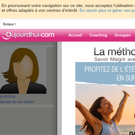
En poursuivant votre navigation sur ce site, vous acceptez l'utilisati
et offres adaptés à vos centres d'intérêt.
En savoir plus et gérer ces 
Bonjour !
Accueil
Coaching
Groupes
Accueil
>
espaces
>
aBella2022
> CAT B2
Caterpillar CAT B25 UP073450AL
Blog de aBella
aide blog
CAT B25 Batterie 
profil
blog
Caterpillar CAT B
ajouter de vos amies
publié le 12/07/2023 à 10:56
CAT B25 Batterie Téléphone
- Caterpillar CAT
de réaliser une opération sans surprise, achete
CAT B25 UP073450AL neuve
. Tout nos produit